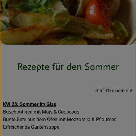
Neues & Angebote
Obst & Gemüse
Frisches
Speisekammer
Getränke
Rezepte für den Sommer
BioDrogerie
Bild: Ökokiste e.V.
So gehts
KW 28: Sommer im Glas
Über uns
Buschbohnen mit Mais & Couscous
Bunte Bete aus dem Ofen mit Mozzarella & Pflaumen
Blog
Erfrischende Gurkensuppe
Bio-Kochboxen