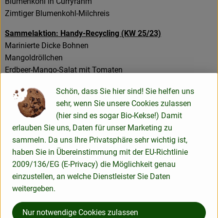
Blumenkohl in Curryrahm
Zimtiger Blumenkohl-Milchreis
Sammelaktion: Handy-Recycling (KW 25/23)
Marinierte Dicke Bohnen
Mangoldröllchen
Erdbeer-Mango-Salat mit Tomaten
Neu im Shop: Direkter Weg zu Produkten aus der Region
Schön, dass Sie hier sind! Sie helfen uns
(KW 24/23)
sehr, wenn Sie unsere Cookies zulassen
Spitzkohlsalat mit Pfirsich
(hier sind es sogar Bio-Kekse!) Damit
Dicke Bohnen-Süßkartoffel Curry(vegan)
erlauben Sie uns, Daten für unser Marketing zu
Frühlingssuppe mit Kohlrabi
sammeln. Da uns Ihre Privatsphäre sehr wichtig ist,
haben Sie in Übereinstimmung mit der EU-Richtlinie
Vielfalt in der Gärtnerei & Führung bei LOTTA KAROTTA
2009/136/EG (E-Privacy) die Möglichkeit genau
(KW 23/23)
einzustellen, an welche Dienstleister Sie Daten
Mairübchen-Möhren-Rohkost mit Schnittlauch
weitergeben.
Mangold mit Pasta in Sesamsoße
Klassischer Rhabarberkuchen mit Baiser
Nur notwendige Cookies zulassen