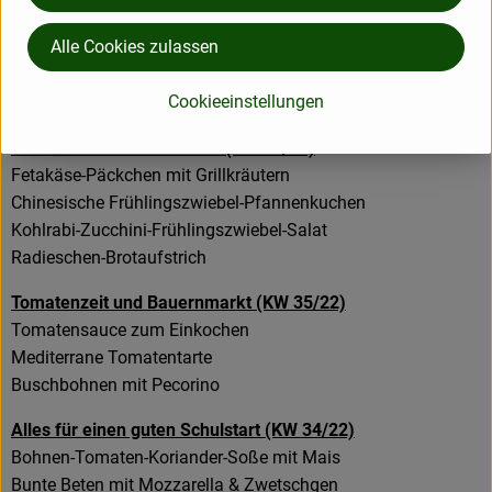
Erfrischende Getränke (KW 22/23)
Alle Cookies zulassen
Weiße Bohnen-Fenchel-Auflauf
Fenchel-Gurken-Rucola-Hirse
Cookieeinstellungen
Gefüllte Kohlrabi mit Zitronen-Tahin-Sauce
Die Grillsaison ist eröffnet! (KW 21/23)
Fetakäse-Päckchen mit Grillkräutern
Chinesische Frühlingszwiebel-Pfannenkuchen
Kohlrabi-Zucchini-Frühlingszwiebel-Salat
Radieschen-Brotaufstrich
Tomatenzeit und Bauernmarkt (KW 35/22)
Tomatensauce zum Einkochen
Mediterrane Tomatentarte
Buschbohnen mit Pecorino
Alles für einen guten Schulstart (KW 34/22)
Bohnen-Tomaten-Koriander-Soße mit Mais
Bunte Beten mit Mozzarella & Zwetschgen