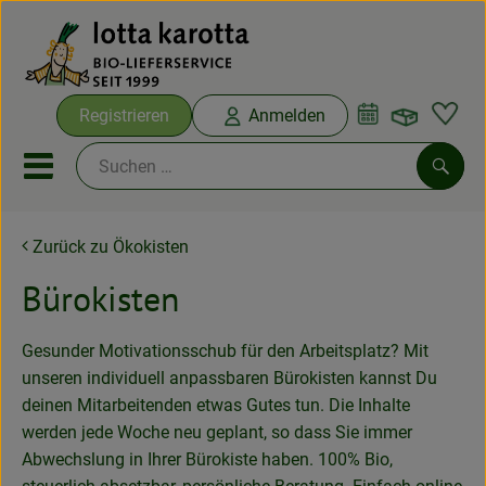
Warenko
Registrieren
Anmelden
Link
Mobiles Menu öffnen oder sc
Such
Zurück zu Ökokisten
Ökokisten
Bürokisten
Bio-Kochboxen
Gesunder Motivationsschub für den Arbeitsplatz? Mit
Aus der Region
unseren individuell anpassbaren Bürokisten kannst Du
deinen Mitarbeitenden etwas Gutes tun. Die Inhalte
Ökokisten
werden jede Woche neu geplant, so dass Sie immer
Saisonthemen
Abwechslung in Ihrer Bürokiste haben. 100% Bio,