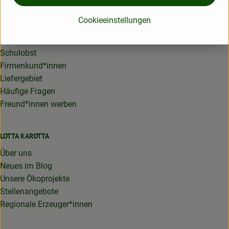
Cookieeinstellungen
Bio-Lieferservice
Infos für Neukund*innen
Schulobst
Firmenkund*innen
Liefergebiet
Häufige Fragen
Freund*innen werben
LOTTA KAROTTA
Über uns
Neues im Blog
Unsere Ökoprojekte
Stellenangebote
Regionale Erzeuger*innen