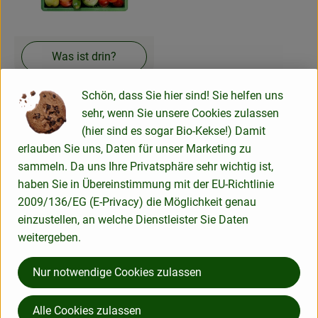
Rezeptarchiv
Was ist drin?
Bürokiste Obst & Gemüse
Schön, dass Sie hier sind! Sie helfen uns
groß
sehr, wenn Sie unsere Cookies zulassen
(hier sind es sogar Bio-Kekse!) Damit
erlauben Sie uns, Daten für unser Marketing zu
Lotta Karotta Bio-Lieferservice OHG
sammeln. Da uns Ihre Privatsphäre sehr wichtig ist,
Gartestraße 50a
haben Sie in Übereinstimmung mit der EU-Richtlinie
37130 Gleichen - Rittmarshausen
2009/136/EG (E-Privacy) die Möglichkeit genau
einzustellen, an welche Dienstleister Sie Daten
05508 979 419-0
weitergeben.
service@lotta-karotta.de
Telefonisch sind wir Montag bis Freitag von 8-13 Uhr persönlich
Nur notwendige Cookies zulassen
für Dich erreichbar. Oder schreib uns einfach eine Mail an
service@lotta-karotta.de
Alle Cookies zulassen