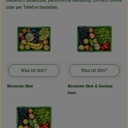
steuerlich absetzbar, persönliche Beratung. Einfach online
Neues & Angebote
oder per Telefon bestellen.
Obst & Gemüse
Frisches
Speisekammer
Getränke
BioDrogerie
Was ist drin?
Was ist drin?
Bürokiste Obst
Bürokiste Obst & Gemüse
So gehts
klein
Über uns
Blog
Bio-Kochboxen