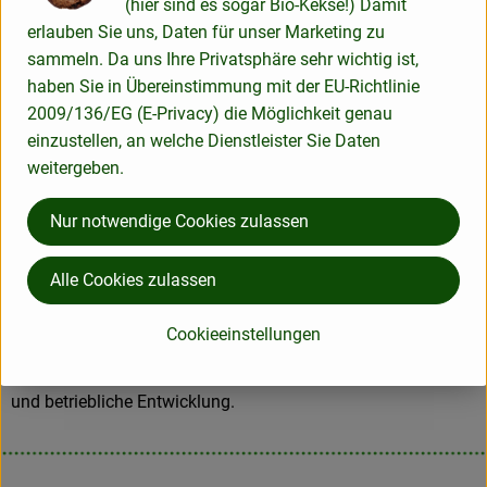
(hier sind es sogar Bio-Kekse!) Damit
Beispiele:
erlauben Sie uns, Daten für unser Marketing zu
Alle von der EU-Öko-Verordnung erfassten Produkte, die
sammeln. Da uns Ihre Privatsphäre sehr wichtig ist,
wir dir liefern, stammen ausnahmslos und damit zu
haben Sie in Übereinstimmung mit der EU-Richtlinie
100 % aus kontrolliert ökologischem Landbau.
2009/136/EG (E-Privacy) die Möglichkeit genau
Alle nicht von der EU-Öko-Verordnung erfassten
einzustellen, an welche Dienstleister Sie Daten
Produkte entsprechen den Sortimentsrichtlinien des
weitergeben.
Bundesverbands Naturkost Naturwaren (BNN) und den
Nur notwendige Cookies zulassen
darin geforderten Zertifizierungsstandards.
Der Ökokisten-Betrieb ist selbst Erzeuger oder arbeitet
mit mindestens einem regionalen Erzeuger zusammen.
Alle Cookies zulassen
Punktkriterien bewerten die Produktqualität, den Anteil
Cookieeinstellungen
regionaler Ware und Verbandsware sowie besonderes
Engagement, Kundenorientierung, soziale Verantwortung
und betriebliche Entwicklung.