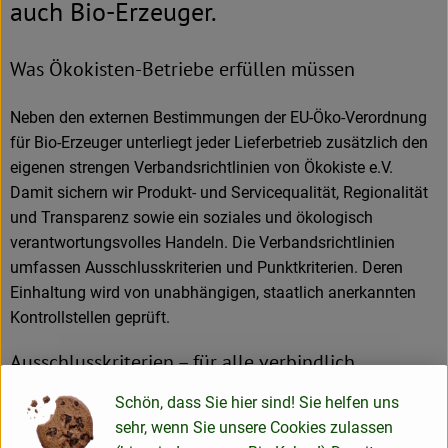
auch Bio-Erzeuger.
Was Ökokisten-Betriebe erfüllen müssen
Neben den externen Bestimmungen der EU-Öko-Verordnung
für Bio-Erzeuger unterliegt jeder Lieferbetrieb zusätzlich den
eigenen strengen Verbandsrichtlinien von Ökokiste e.V.
Damit sichern wir Produkt- und Servicequalität, Regionalität
und Transparenz sowie ein soziales und ökologisch
verantwortungsvolles Handeln. Die Verbandsrichtlinien
umfassen Ausschlusskriterien und Punktkriterien. Deren
Einhaltung wird von unabhängigen, staatlich anerkannten
Kontrollstellen geprüft.
Ausschlusskriterien – für alle verbindlich
Schön, dass Sie hier sind! Sie helfen uns
Jeder Ökokisten-Betrieb muss sämtliche Ausschlusskriterien
sehr, wenn Sie unsere Cookies zulassen
vollumfänglich erfüllen. Deren Liste ist lang. Hier ein paar