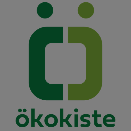
Neues & Angebote
Obst & Gemüse
Frisches
Speisekammer
Getränke
BioDrogerie
So gehts
Über uns
Blog
Bio-Kochboxen