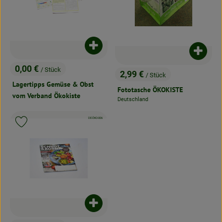
Produkt zum Warenkorb hinzufügen
Produk
0,00 €
/ Stück
2,99 €
, Preis:
/ Stück
, Preis:
Lagertipps Gemüse & Obst
Fototasche ÖKOKISTE
vom Verband Ökokiste
Deutschland
, Herkunft:
, Kontrollstelle:
DE-ÖKO-006
Produkt zu Favouriten hinzufügen
Produkt zum Warenkorb hinzufügen