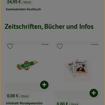
24,95 €
/ Stück
, Preis:
Gemüsekisten-Kochbuch
Rezeptarchiv
Zeitschriften, Bücher und Infos
, Kontrollstelle:
, Kontrollstelle:
DE-ÖKO-006
DE-ÖKO-006
Produkt zu Favouriten hinzufügen
Produkt zu Favouriten hinzufügen
Produkt zum Warenkorb hinzufügen
Produk
0,00 €
/ Stück
, Preis:
Infoblatt Wurzelpetersilie
0,00 €
/ Stück