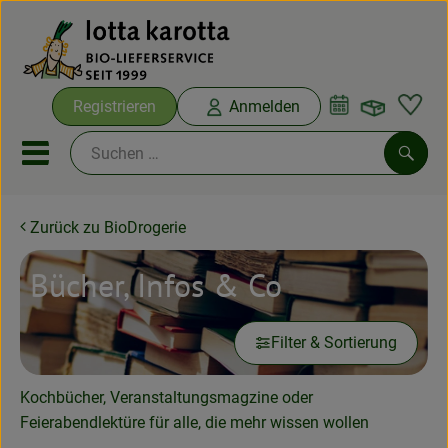
Warenko
Registrieren
Anmelden
Link
Mobiles Menu öffnen oder sc
Such
Zurück zu BioDrogerie
Ökokisten
Bücher, Infos & Co
Bio-Kochboxen
Aus der Region
Filter & Sortierung
Ökokisten
Kochbücher, Veranstaltungsmagzine oder
Saisonthemen
Feierabendlektüre für alle, die mehr wissen wollen