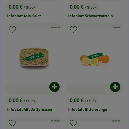
0,00 €
0,00 €
/ Stück
/ Stück
, Preis:
, Preis:
Infoblatt Asia-Salat
Infoblatt Schwarzwurzeln
, Kontrollstelle:
, Kontrollstelle:
DE-ÖKO-006
DE-ÖKO-006
Produkt zu Favouriten hinzufügen
Produkt zu Favouriten hinzufügen
Produkt zum Warenkorb hinzufügen
Produk
0,00 €
0,00 €
/ Stück
/ Stück
, Preis:
, Preis:
Infoblatt Alfalfa Sprossen
Infoblatt Bitterorange
, Kontrollstelle:
, Kontrollstelle:
DE-ÖKO-006
DE-ÖKO-006
Produkt zu Favouriten hinzufügen
Produkt zu Favouriten hinzufügen