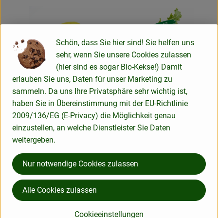
Schön, dass Sie hier sind! Sie helfen uns
sehr, wenn Sie unsere Cookies zulassen
(hier sind es sogar Bio-Kekse!) Damit
Produk
erlauben Sie uns, Daten für unser Marketing zu
Produkt zum Warenkorb hinzufügen
sammeln. Da uns Ihre Privatsphäre sehr wichtig ist,
0,00 €
/ Stück
, Preis:
haben Sie in Übereinstimmung mit der EU-Richtlinie
Infoblatt Cime di Rapa
0,00 €
/ Stück
2009/136/EG (E-Privacy) die Möglichkeit genau
, Preis:
Infoblatt Cedro
einzustellen, an welche Dienstleister Sie Daten
weitergeben.
, Kontrollstelle:
, Kontrollstelle:
DE-ÖKO-006
DE-ÖKO-006
Produkt zu Favouriten hinzufügen
Produkt zu Favouriten hinzufügen
Nur notwendige Cookies zulassen
Alle Cookies zulassen
Cookieeinstellungen