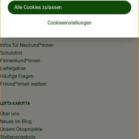
für Dich erreichbar. Oder schreib uns einfach eine Mail an
Alle Cookies zulassen
service@lotta-karotta.de
Cookieeinstellungen
Bio-Lieferservice
Infos für Neukund*innen
Schulobst
Firmenkund*innen
Liefergebiet
Häufige Fragen
Freund*innen werben
LOTTA KAROTTA
Über uns
Neues im Blog
Unsere Ökoprojekte
Stellenangebote