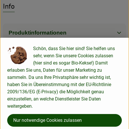
Entdecke passende Rezepte
Info
Rezeptarchiv
Produktinformationen
Schön, dass Sie hier sind! Sie helfen uns
sehr, wenn Sie unsere Cookies zulassen
Herkunft
(hier sind es sogar Bio-Kekse!) Damit
erlauben Sie uns, Daten für unser Marketing zu
sammeln. Da uns Ihre Privatsphäre sehr wichtig ist,
Lotta Karotta Bio-Lieferservice OHG
haben Sie in Übereinstimmung mit der EU-Richtlinie
2009/136/EG (E-Privacy) die Möglichkeit genau
Gartestraße 50a
einzustellen, an welche Dienstleister Sie Daten
37130 Gleichen - Rittmarshausen
weitergeben.
05508 979 419-0
service@lotta-karotta.de
Nur notwendige Cookies zulassen
Telefonisch sind wir Montag bis Freitag von 8-13 Uhr persönlich