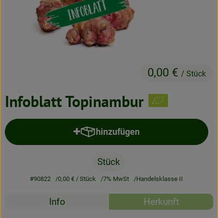
Neues & Angebote
Obst & Gemüse
Frisches
0,00 €
Speisekammer
/ Stück
Getränke
Infoblatt Topinambur
BioDrogerie
hinzufügen
Produkt zum Warenkorb hinzufü
So gehts
Stück
Über uns
#90822
0,00 €
/ Stück
7% MwSt
Handelsklasse II
Blog
Rezepte
Info
Herkunft
Es wurden kein
Bio-Kochboxen