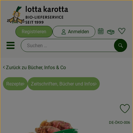
Warenko
Registrieren
Anmelden
Link
Mobiles Menu öffnen oder sc
Such
Zurück zu Bücher, Infos & Co
Ökokisten
Bio-Kochboxen
Rezepte
Zeitschriften, Bücher und Infos
Aus der Region
Pr
Ökokisten
, Kontrollstelle
DE-ÖKO-006
Saisonthemen