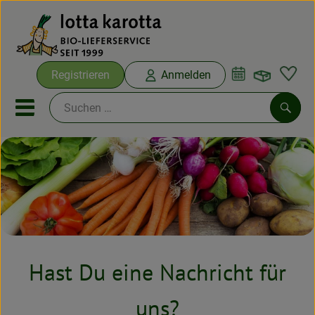
Warenko
Registrieren
Anmelden
Link
Mobiles Menu öffnen oder sc
Such
Ökokisten
Bio-Kochboxen
Aus der Region
Hast Du eine Nachricht für
Ökokisten
Saisonthemen
uns?