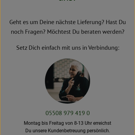
Neues & Angebote
Obst & Gemüse
Geht es um Deine nächste Lieferung? Hast Du
noch Fragen? Möchtest Du beraten werden?
Frisches
Speisekammer
Setz Dich einfach mit uns in Verbindung:
Getränke
BioDrogerie
So gehts
Über uns
05508 979 419 0
Blog
Montag bis Freitag von 8-13 Uhr erreichst
Du unsere Kundenbetreuung persönlich.
Bio-Kochboxen