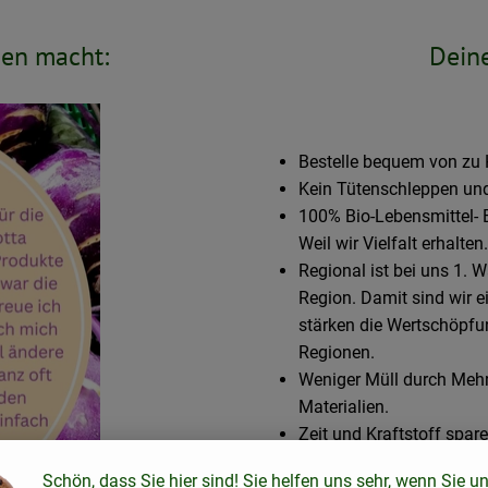
den macht:
Deine
Bestelle bequem von zu 
Kein Tütenschleppen und 
100% Bio-Lebensmittel- B
Weil wir Vielfalt erhalten.
Regional ist bei uns 1. 
Region. Damit sind wir ei
stärken die Wertschöpf
Regionen.
Weniger Müll durch Meh
Materialien.
Zeit und Kraftstoff spar
Kiste mit 95% E-Transpo
Schön, dass Sie hier sind! Sie helfen uns sehr, wenn Sie u