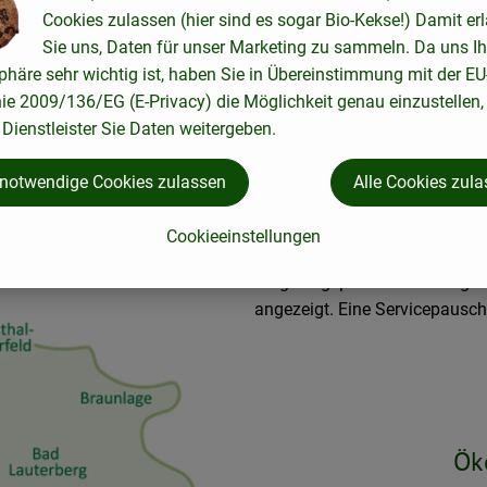
Wir wirtschaften gemeinw
Cookies zulassen (hier sind es sogar Bio-Kekse!) Damit er
Sie uns, Daten für unser Marketing zu sammeln. Da uns Ih
phäre sehr wichtig ist, haben Sie in Übereinstimmung mit der EU
nie 2009/136/EG (E-Privacy) die Möglichkeit genau einzustellen,
Dienstleister Sie Daten weitergeben.
ersachsen, Nordhessen, im Eichsfel
 notwendige Cookies zulassen
Alle Cookies zul
Cookieeinstellungen
Unsere Touren, von Montag bis
möglich geplant. Deine mögli
angezeigt. Eine Servicepauscha
Ök