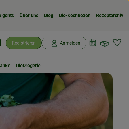
o gehts
Über uns
Blog
Bio-Kochboxen
Rezeptarchiv
Warenk
L
Registrieren
Anmelden
chen
ränke
BioDrogerie