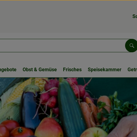
S
Su
ngebote
Obst & Gemüse
Frisches
Speisekammer
Get