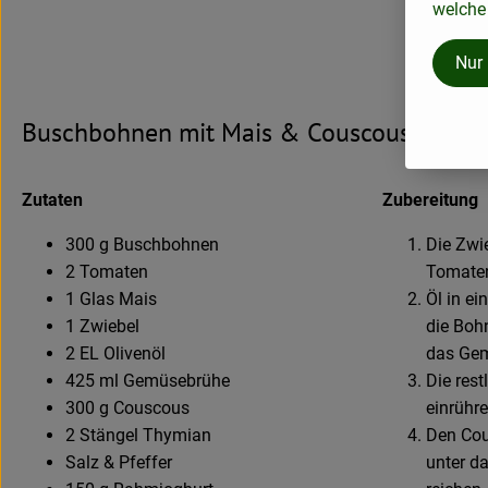
welche 
Nur
Buschbohnen mit Mais & Couscous
Zutaten
Zubereitung
300 g Buschbohnen
Die Zwi
2 Tomaten
Tomaten
1 Glas Mais
Öl in e
1 Zwiebel
die Boh
2 EL Olivenöl
das Gem
425 ml Gemüsebrühe
Die res
300 g Couscous
einrühre
2 Stängel Thymian
Den Cou
Salz & Pfeffer
unter d