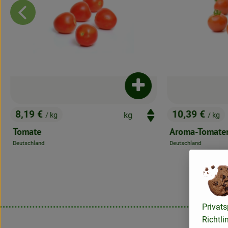
ukt zum Warenkorb hinzufügen
Produkt zum Warenkorb 
8,19 €
10,39 €
/ kg
/ kg
, Preis:
, Preis:
Tomate
Aroma-Tomate
Deutschland
Deutschland
, Herkunft:
, Herkunft:
Privats
Richtli