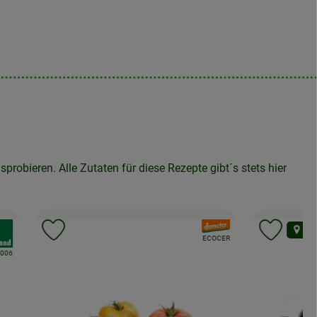
bieren. Alle Zutaten für diese Rezepte gibt´s stets hier
band:
, Verband:
reg
gen
Produkt zu Favouriten hinzufügen
Produk
, Kontrollstelle:
ECOCER
telle:
-006