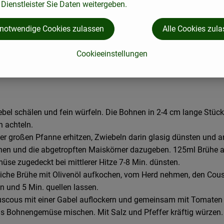
Dienstleister Sie Daten weitergeben.
Rezepte der Woche
 notwendige Cookies zulassen
Alle Cookies zul
Cookieeinstellungen
ebel schälen und fein würfeln. Die Bohnen in 2-4 cm lange Stück
 achteln.
iner großen Pfanne erhitzen, Zwiebeln darin glasig dünsten und 
nen und die abgetropften Maiskörner dazugeben. 125ml Brühe 
üse zugedeckt bei mittlerer Hitze 7-8 Min. dünsten.
tliche Brühe mit Olivenöl aufkochen, vom Herd nehmen, den Cou
n und 5 Min. quellen lassen.
scous mit einer Gabel auflockern und gemeinsam mit Tomate
as Bohnengemüse mischen. Mit Salz und Pfeffer kräftig würzen.