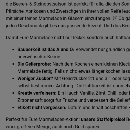
die Beeren- & Steinobstsaison ist perfekt für alle, die den
Pfirsiche, Aprikosen und Zwetschgen in ihrer vollen Reife
mit einer feinen Marmelade in Gläsern einzufangen. 🍑 Ob ga
jeden Geschmack gibt es das passende Rezept. Und das Beste?
Damit Eure Marmelade nicht nur lecker, sondern auch haltbar 
Sauberkeit ist das A und O:
Verwendet nur gründlich ge
unerwünschte Keime.
Die Gelierprobe:
Nach dem Kochen einen kleinen Klecks a
Marmelade fertig. Falls nicht: etwas länger kochen lass
Weniger Zucker?
Mit Gelierzucker 2:1 und 3:1 oder so
selbst bestimmen. Achtung: Die Haltbarkeit ist dann et
Kreativ verfeinern:
Ein Hauch Vanille, Zimt, Chilli ode
Zitronensaft sorgt für Frische und verbessert die Gelierf
Etikett nicht vergessen:
Datum und Inhalt beschriften –
Perfekt für Eure Marmeladen-Aktion:
unsere Staffelpreise!
Be
einer größeren Menge, auch noch Geld sparen.