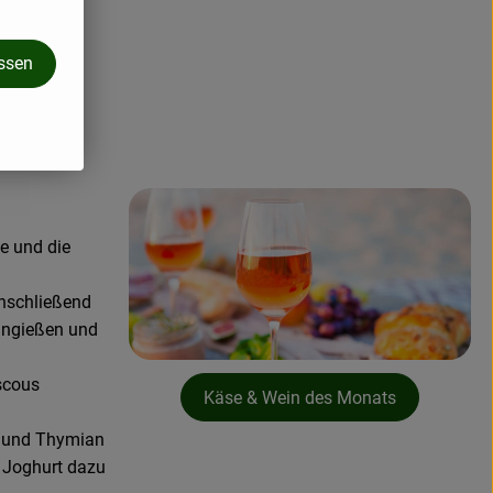
assen
e und die
anschließend
angießen und
scous
Käse & Wein des Monats
n und Thymian
 Joghurt dazu