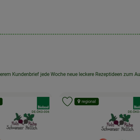
rem Kundenbrief jede Woche neue leckere Rezeptideen zum Auspro
, Verband:
, Ver
regional
 Favouriten hinzufügen
Produkt zu Favouriten hinzufü
, Kontrollstelle:
, Kontrolls
DE-ÖKO-006
DE-ÖKO