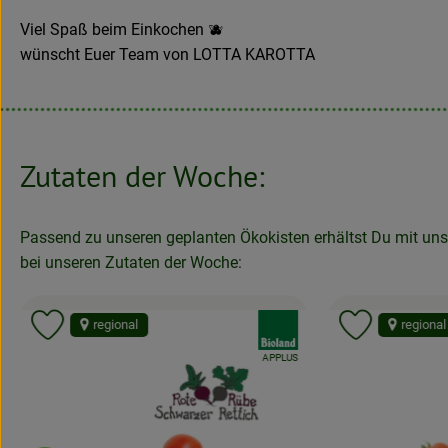
Viel Spaß beim Einkochen 🫐
wünscht Euer Team von LOTTA KAROTTA
Zutaten der Woche:
Passend zu unseren geplanten Ökokisten erhältst Du mit unse
bei unseren Zutaten der Woche:
:
, Verband:
regional
regional
Produkt zu Favouriten hinzufügen
Produkt zu
, Kontrollstelle:
APPLUS