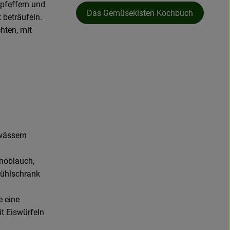
pfeffern und
Das Gemüsekisten Kochbuch
 beträufeln.
hten, mit
twässern
Knoblauch,
Kühlschrank
e eine
t Eiswürfeln