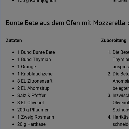
150 g Rahmjoghurt
reichen.
Bunte Bete aus dem Ofen mit Mozzarella
Zutaten
Zubereitung
1 Bund Bunte Bete
Die Bete
1 Bund Thymian
Thymian
1 Orange
auspres
1 Knoblauchzehe
Die Bet
8 EL Zitronensaft
Ahornsi
2 EL Ahornsirup
belegten
Salz & Pfeffer
Inzwisch
8 EL Olivenöl
Olivenö
200 g Pflaumen
Steinobs
1 Zweig Rosmarin
Hartkäse
20 g Hartkäse
schneid