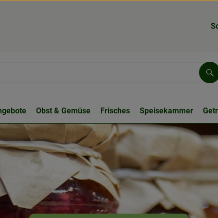
S
Su
ngebote
Obst & Gemüse
Frisches
Speisekammer
Get