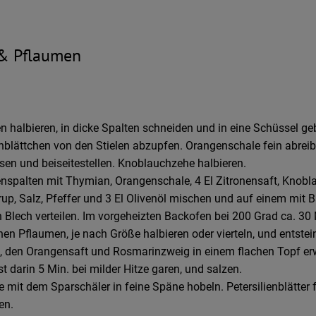
 & Pflaumen
n halbieren, in dicke Spalten schneiden und in eine Schüssel ge
blättchen von den Stielen abzupfen. Orangenschale fein abreib
sen und beiseitestellen. Knoblauchzehe halbieren.
enspalten mit Thymian, Orangenschale, 4 El Zitronensaft, Knobl
rup, Salz, Pfeffer und 3 El Olivenöl mischen und auf einem mit 
 Blech verteilen. Im vorgeheizten Backofen bei 200 Grad ca. 30 
en Pflaumen, je nach Größe halbieren oder vierteln, und entstei
l, den Orangensaft und Rosmarinzweig in einem flachen Topf e
t darin 5 Min. bei milder Hitze garen, und salzen.
 mit dem Sparschäler in feine Späne hobeln. Petersilienblätter 
en.