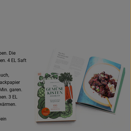
ben. Die
en. 4 EL Saft
auch,
Backpapier
Min. garen.
nen. 3 EL
rwärmen.
fein