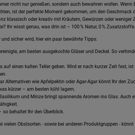
 Sommer nicht nur genießen, sondern auch bewahren wollen. Wenn 
 leuchten, ist der perfekte Moment gekommen, um den Geschmac
nz klassisch oder kreativ mit Kräutern, Gewürzen oder weniger 
 Ihr wisst genau, was drin ist – 100 % Natur, 0 % Zusatzstoffe
und sicher wird, hier ein paar bewährte Tipps:
reinigte, am besten ausgekochte Gläser und Deckel. So verhinde
uf einen kalten Teller geben. Wird er nach kurzer Zeit fest, ist 
en.
gar Alternativen wie Apfelpektin oder Agar-Agar könnt Ihr den Zu
was kürzer – am besten kühl lagern.
r Basilikum und Minze bringt spannende Aromen ins Glas. Auch ei
ähigkeit.
 so behaltet Ihr den Überblick.
i vielen Obstsorten - sowie bei anderen Produktgruppen - könnt 