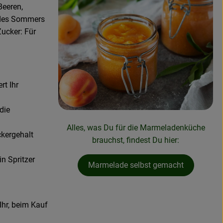
Beeren,
k des Sommers
Zucker: Für
.
rt Ihr
die
Alles, was Du für die Marmeladenküche
ckergehalt
brauchst, findest Du hier:
n Spritzer
Marmelade selbst gemacht
Ihr, beim Kauf