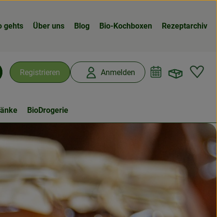
o gehts
Über uns
Blog
Bio-Kochboxen
Rezeptarchiv
Warenk
L
Registrieren
Anmelden
chen
ränke
BioDrogerie