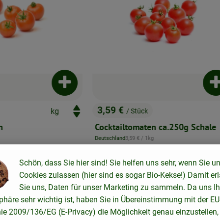
hinzufügen
Produkt zum Warenkorb hinzufügen
P
3,59 €
/ Stück
, Preis:
n
Cocktailtomaten ca.250g Schale
, Referenzpreis:
Deutschland
3,59 €
/ 1kg
, Herkunft:
Schön, dass Sie hier sind! Sie helfen uns sehr, wenn Sie u
Zutaten der Woche
Cookies zulassen (hier sind es sogar Bio-Kekse!) Damit er
Sie uns, Daten für unser Marketing zu sammeln. Da uns Ih
phäre sehr wichtig ist, haben Sie in Übereinstimmung mit der EU
nie 2009/136/EG (E-Privacy) die Möglichkeit genau einzustellen,