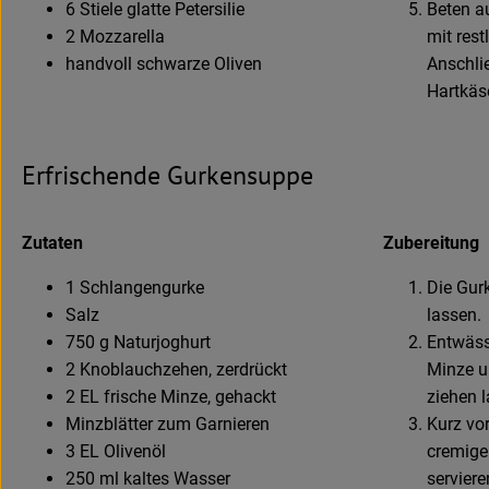
6 Stiele glatte Petersilie
Beten a
2 Mozzarella
mit rest
handvoll schwarze Oliven
Anschlie
Hartkäse
Erfrischende Gurkensuppe
Zutaten
Zubereitung
1 Schlangengurke
Die Gur
Salz
lassen.
750 g Naturjoghurt
Entwäss
2 Knoblauchzehen, zerdrückt
Minze u
2 EL frische Minze, gehackt
ziehen 
Minzblätter zum Garnieren
Kurz vo
3 EL Olivenöl
cremige
250 ml kaltes Wasser
serviere