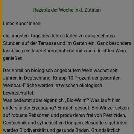
Neues & Angebote
Rezepte der Woche inkl. Zutaten
Obst & Gemüse
Liebe Kund*innen
,
Frisches
die längsten Tage des Jahres laden zu ausgedehnten
Stunden auf der Terrasse und im Garten ein. Ganz besonders
Speisekammer
lässt sich ein lauer Sommerabend mit einem leichten Wein
Getränke
genießen.
Der Anteil an biologisch angebautem Wein wächst seit
BioDrogerie
Jahren in Deutschland. Knapp 10 Prozent der gesamten
Weinbau-Fläche werden inzwischen ökologisch
bewirtschaftet.
So gehts
Was bedeutet aber eigentlich „Bio-Wein“? Was läuft hier
Über uns
anders in der Erzeugung? Einfach gesagt: Bio-Winzer setzen
auf robuste Rebsorten und produzieren frei von Pestiziden,
Blog
Gentechnik und sythetischen Düngern. Besonders gefördert
werden Biodiversität und gesunde Böden. Grundsätzlich
Bio-Kochboxen