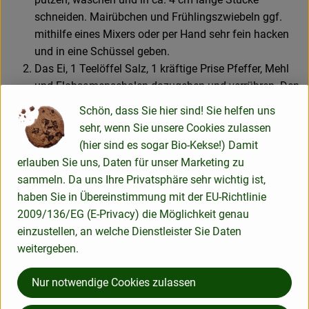
schneiden. Mairübchen und Frühlingszwiebeln ggf.
mithilfe eines Mixers oder per Hand sehr fein hacken
und in eine Schüssel geben.
Das Ei, 1 Teelöffel Salz, 1 kräftige Prise Pfeffer, Mehl
und Flohsamenschalen dazugeben und verrühren. Den
Röstiteig 5 Minuten ruhen lassen.
Schön, dass Sie hier sind! Sie helfen uns
Für den Apfel-Dip den Apfel waschen, vierteln,
sehr, wenn Sie unsere Cookies zulassen
entkernen und ebenfalls sehr fein hacken. Den Joghurt,
(hier sind es sogar Bio-Kekse!) Damit
1 kräftige Prise Salz und 1 Prise Pfeffer mit dem Apfel
erlauben Sie uns, Daten für unser Marketing zu
in eine Schüssel geben. Die Kresse schneiden und die
sammeln. Da uns Ihre Privatsphäre sehr wichtig ist,
Dip-Zutaten verrühren.
haben Sie in Übereinstimmung mit der EU-Richtlinie
2 Esslöffel Öl in einer Pfanne erhitzen. 4 gehäufte
2009/136/EG (E-Privacy) die Möglichkeit genau
Esslöffel Röstiteig in die Pfanne setzen, jeweils etwas
einzustellen, an welche Dienstleister Sie Daten
glatt streichen und bei mittlerer Hitze pro Seite in je ca.
weitergeben.
2 Minuten goldbraun braten. Die Rösti auf
Küchenpapier entfetten und warm stellen. Mit dem
Nur notwendige Cookies zulassen
restlichen Öl und Teig auf die gleiche Weise nochmals