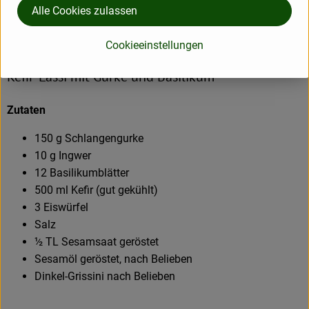
vier Rösti backen. Die Rösti mit dem Apfel-Dip auf
Alle Cookies zulassen
Tellern anrichten und servieren.
Cookieeinstellungen
Kefir-Lassi mit Gurke und Basilikum
Zutaten
150 g Schlangengurke
10 g Ingwer
12 Basilikumblätter
500 ml Kefir (gut gekühlt)
3 Eiswürfel
Salz
½ TL Sesamsaat geröstet
Sesamöl geröstet, nach Belieben
Dinkel-Grissini nach Belieben