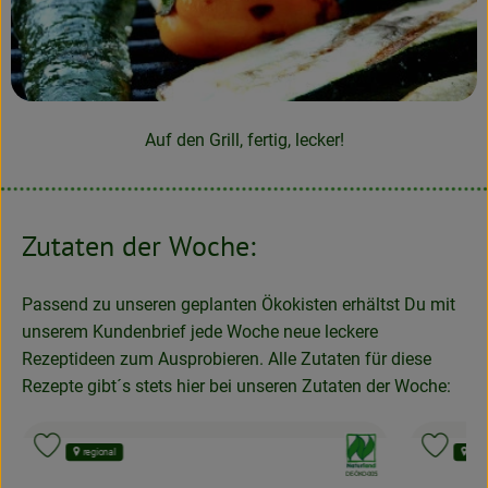
Auf den Grill, fertig, lecker!
Zutaten der Woche:
Passend zu unseren geplanten Ökokisten erhältst Du mit
unserem Kundenbrief jede Woche neue leckere
Rezeptideen zum Ausprobieren. Alle Zutaten für diese
Rezepte gibt´s stets hier bei unseren Zutaten der Woche:
nd:
, Verband:
Produkt zu Favouriten hinzufügen
Produk
regional
regi
, Kontrollstelle:
APPLUS