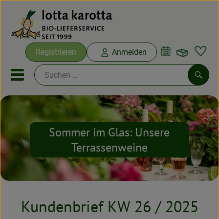
Warenko
Registrieren
Anmelden
Link
Mobiles Menu öffnen oder sc
Such
Ökokisten
Sommer im Glas: Unsere
Bio-Kochboxen
Terrassenweine
Aus der Region
Ökokisten
Kundenbrief KW 26 / 2025
Saisonthemen