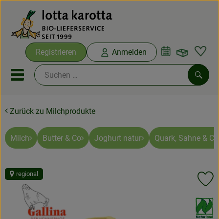
Warenko
Registrieren
Anmelden
Link
Mobiles Menu öffnen oder sc
Such
Zurück zu Milchprodukte
Ökokisten
Bio-Kochboxen
Milch
Butter & Co
Joghurt natur
Quark, Sahne & Co
Aus der Region
regional
Pr
Ökokisten
, Verband:
Saisonthemen