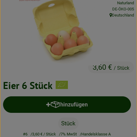
Naturland
Neues & Angebote
, Kontrollstelle
DE-ÖKO-005
Deutschland
, Herkunft:
Obst & Gemüse
Frisches
Speisekammer
Getränke
3,60 €
/ Stück
BioDrogerie
Eier 6 Stück
So gehts
hinzufügen
Produkt zum Warenkorb hinzufü
Über uns
Blog
Stück
#6
3,60 €
/ Stück
7% MwSt
Handelsklasse A
Bio-Kochboxen