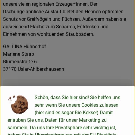
unsere vielen regionalen Erzeuger*innen. Der
Dschungelähnliche Auslauf bietet den Hennen optimalen
Schutz vor Greifvögeln und Füchsen. Außerdem haben sie
ausreichend Fläche zum Scharren, Entdecken und
Einnehmen von wohltuenden Staubbädern.
GALLINA Hühnerhof
Marlene Staab
Blumenstraße 6
37170 Uslar-Ahlbershausenn
Produktinformationen
Schön, dass Sie hier sind! Sie helfen uns
sehr, wenn Sie unsere Cookies zulassen
Zutaten
(hier sind es sogar Bio-Kekse!) Damit
erlauben Sie uns, Daten für unser Marketing zu
sammeln. Da uns Ihre Privatsphäre sehr wichtig ist,
Nährwert-Info