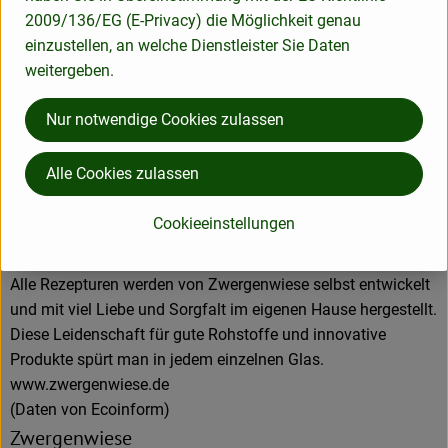
Aus eigener Entwicklung und in eigener Produktion
2009/136/EG (E-Privacy) die Möglichkeit genau
entstehen pikante und fruchtige Brotaufstriche, Senfe,
einzustellen, an welche Dienstleister Sie Daten
Tomatensaucen und Fertiggerichte für den Biohandel.
weitergeben.
Alles unter dem Zeichen der roten Zwergenmütze.
Seit Gründung spielt die Stärkung des Bio-Landbaus und die
Nur notwendige Cookies zulassen
Erhaltung der Sortenvielfalt für Zwergenwiese eine große
Rolle beim Einkauf der kontrolliert biologischen Rohstoffe.
Alle Cookies zulassen
Kurze Wege, zuverlässige Vertragspartner, die Förderung des
regionalen Bio-Landbaus und ein enger Kontakt zu den
Cookieeinstellungen
Lieferanten spielen bei der Auswahl der Bio-Bauern eine
entscheidende Rolle.
Alle Rezepturen werden von Zwergenwiese selbst entwickelt
und mit viel Liebe und Sorgfalt im eigenen Hause hergestellt.
Diese Leidenschaft für gute Rohstoffe und innovative
Produkte spürt man in jedem einzelnen Glas.
www.zwergenwiese.de
(Daten von Ecoinform)
Zwergenwiese