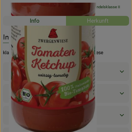
#45000
4,49 €
/ Stück
8,98 €
/ l
7% MwSt
Handelsklasse II
Rezeptarchiv
Rezepte
Info
Herkunft
Es wurden kein
Entdecke passende Rezepte
Info
klassisches Tomatenketchup von Zwergenwiese
Produktinformationen
Zutaten
Nährwert-Info