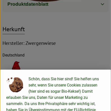
Produktdatenblatt
Herkunft
Hersteller: Zwergenwiese
Deutschland
Schön, dass Sie hier sind! Sie helfen uns
ZWERGENWIESE Naturkost GmbH
sehr, wenn Sie unsere Cookies zulassen
(hier sind es sogar Bio-Kekse!) Damit
D 24887 Silberstedt
erlauben Sie uns, Daten für unser Marketing zu
Die Zwergenwiese Naturkost GmbH steht seit über 40 Jahren
sammeln. Da uns Ihre Privatsphäre sehr wichtig ist,
für liebevoll und sorgfältig hergestellte Bio-Lebensmittel.
haben Sie in Übereinstimmung mit der EU-Richtlinie