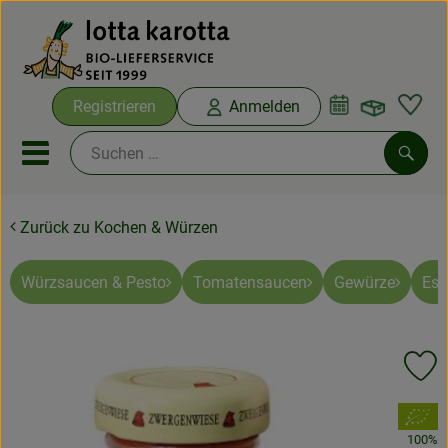
Warenko
Registrieren
Anmelden
Link
Mobiles Menu öffnen oder sc
Such
Zurück zu Kochen & Würzen
Ökokisten
Bio-Kochboxen
Würzsaucen & Pesto
Tomatensaucen
Gewürze
Ess
Aus der Region
Pr
Ökokisten
, Verband:
Saisonthemen
100%