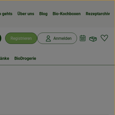
o gehts
Über uns
Blog
Bio-Kochboxen
Rezeptarchiv
Warenk
L
Registrieren
Anmelden
chen
ränke
BioDrogerie