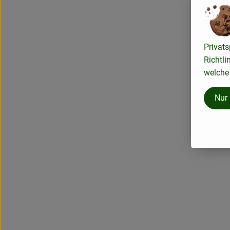
Privats
Richtli
welche 
Nur