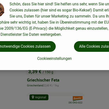
Schön, dass Sie hier sind! Sie helfen uns sehr, wenn Sie u
Cookies zulassen (hier sind es sogar Bio-Kekse!) Damit er
Sie uns, Daten für unser Marketing zu sammeln. Da uns Ih
phäre sehr wichtig ist, haben Sie in Übereinstimmung mit der EU
nie 2009/136/EG (E-Privacy) die Möglichkeit genau einzustellen,
Dienstleister Sie Daten weitergeben.
 notwendige Cookies zulassen
Alle Cookies zul
ca. 5,1
, Preis:
Cookieeinstellungen
Heumilch
1 x 150 g
eingeplant
, Re
Österreich
28,
, Herkunft:
3,39 €
/ 150 g
, Preis:
Griechischer Feta
, Referenzpreis:
Griechenland
22,60 €
/ 1kg
, Herkunft:
regional
, Verband:
, Kontrollstelle:
DE-ÖKO-022