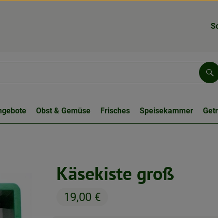
S
Su
ngebote
Obst & Gemüse
Frisches
Speisekammer
Get
Käsekiste groß
19,00 €