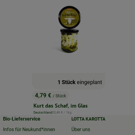
1 Stück
eingeplant
4,79 €
/ Stück
, Preis:
Kurt das Schaf, im Glas
, Referenzpreis:
Deutschland
35,48 €
/ 1kg
, Herkunft:
LOTTA KAROTTA
Bio-Lieferservice
Infos für Neukund*innen
Über uns