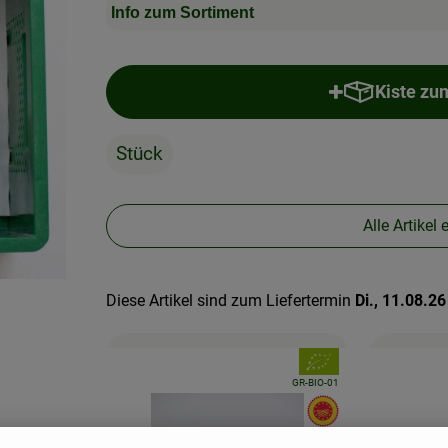
Info zum Sortiment
Kiste zu
Stück
Alle Artikel
Diese Artikel sind zum Liefertermin
Di., 11.08.26
, Verband:
, Kontrollstelle:
GR-BIO-01
, EU Herkunft:
Feta