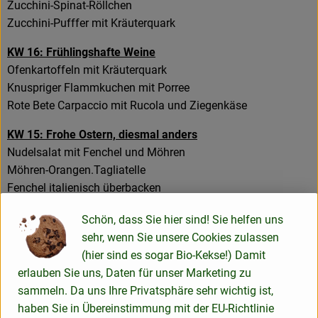
Zucchini-Spinat-Röllchen
Zucchini-Pufffer mit Kräuterquark
KW 16: Frühlingshafte Weine
Ofenkartoffeln mit Kräuterquark
Knuspriger Flammkuchen mit Porree
Rote Bete Carpaccio mit Rucola und Ziegenkäse
KW 15: Frohe Ostern, diesmal anders
Nudelsalat mit Fenchel und Möhren
Möhren-Orangen.Tagliatelle
Fenchel italienisch überbacken
KW 14: Neue Touren, neue Erfahrungen, neue Ideen
Schön, dass Sie hier sind! Sie helfen uns
Bunter Krautsalat
sehr, wenn Sie unsere Cookies zulassen
Weißkohl-Tofupakete mit Käse-Sauce
(hier sind es sogar Bio-Kekse!) Damit
Süßkartoffelcreme mit Dattel-Joghurt
erlauben Sie uns, Daten für unser Marketing zu
sammeln. Da uns Ihre Privatsphäre sehr wichtig ist,
KW 13: WICHTIG: Früherer Bestellschlüsse
haben Sie in Übereinstimmung mit der EU-Richtlinie
Sellerie-Orangen-Salat