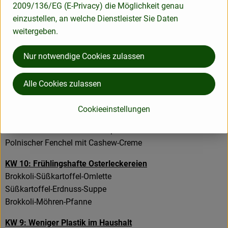
2009/136/EG (E-Privacy) die Möglichkeit genau
Sellerieschnitzel mit Cornflakes.Kruste
einzustellen, an welche Dienstleister Sie Daten
Mangold-Curry mit roten Linsen
weitergeben.
KW 12: Wie wäre es mit einem Frühjahrsputz?
Nur notwendige Cookies zulassen
Chinakohl Schichtsalat
Zucchini-Möhren-Quiche
Alle Cookies zulassen
Asiatische Nudelsuppe
KW 11: Burger - auch fleischlos grandios!
Cookieeinstellungen
Rote Bete-Fenchel-Salat mit Nuss & Käse
Rote Bete-Kürbis-Linsen-Eintopf
Polnischer Fenchel mit Cashew-Creme
KW 10: Frühlingshafte Osterleckereien
Brokkoli-Süßkartoffel-Omlette
Süßkartoffel-Erdnuss-Suppe
Brokkoli-Möhren-Pfanne
KW 9: Weniger Plastik im Haushalt