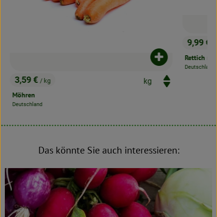
Produkt zum War
9,99 €
/ kg
, Preis:
Rettich rot
dukt zum Warenkorb hinzufügen
Deutschland
, Herkunft:
Das könnte Sie auch interessieren: