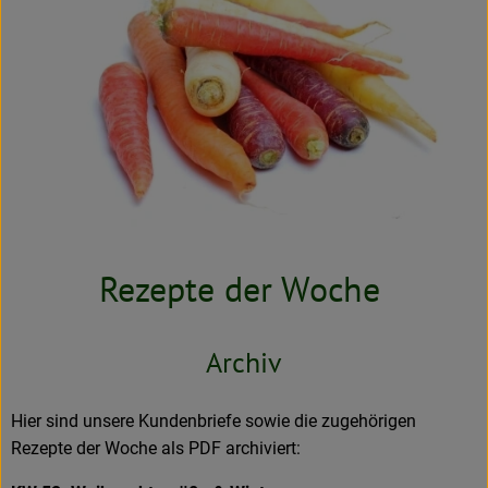
Neues & Angebote
Obst & Gemüse
Frisches
Speisekammer
Getränke
BioDrogerie
Rezepte der Woche
So gehts
Archiv
Über uns
Hier sind unsere Kundenbriefe sowie die zugehörigen
Blog
Rezepte der Woche als PDF archiviert:
Bio-Kochboxen