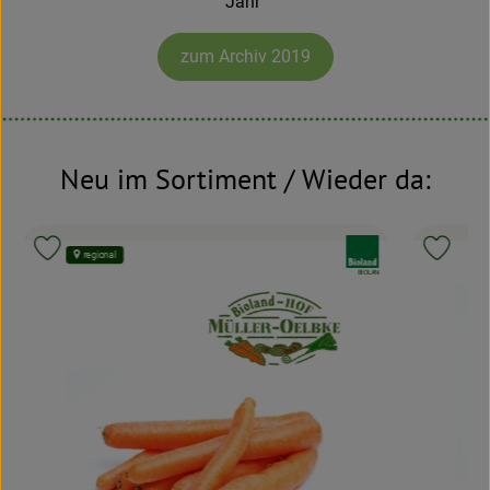
Jahr
zum Archiv 2019
Neu im Sortiment / Wieder da:
nd:
, Verband:
Produkt zu Favouriten hinzufügen
Produk
le:
, Kontrollstelle:
BIOLAN
4,99 €
/
, Preis:
Knollensel
,
Deutschland
, Herkunft: