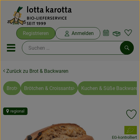
Warenko
Registrieren
Anmelden
Link
Mobiles Menu öffnen oder sc
Such
Zurück zu Brot & Backwaren
Ökokisten
Bio-Kochboxen
Brot
Brötchen & Croissants
Kuchen & Süße Backware
Aus der Region
regional
Pr
Ökokisten
, Verband:
Saisonthemen
EG-kontrolliert