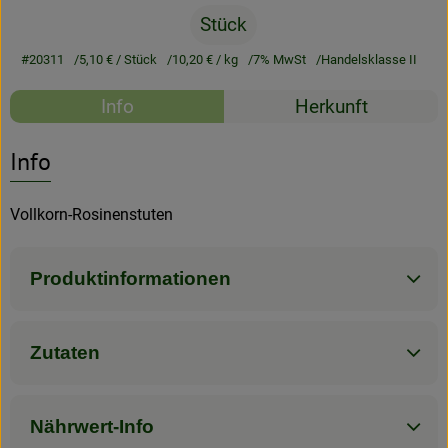
Stück
Rezeptarchiv
#20311
5,10 €
/ Stück
10,20 €
/ kg
7% MwSt
Handelsklasse II
Rezepte
Info
Herkunft
Es wurden kein
Entdecke passende Rezepte
Info
Vollkorn-Rosinenstuten
Produktinformationen
Zutaten
Nährwert-Info