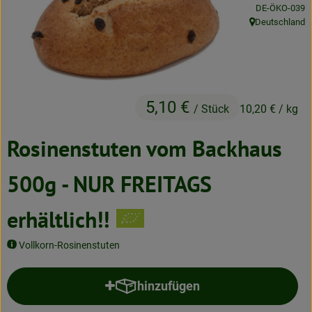
, Kontrollstelle
DE-ÖKO-039
Neues & Angebote
Deutschland
, Herkunft:
Obst & Gemüse
Frisches
5,10 €
Speisekammer
/ Stück
10,20 €
/ kg
Getränke
Rosinenstuten vom Backhaus
BioDrogerie
500g - NUR FREITAGS
erhältlich!!
So gehts
Vollkorn-Rosinenstuten
Über uns
Blog
hinzufügen
Produkt zum Warenkorb hinzufü
Bio-Kochboxen