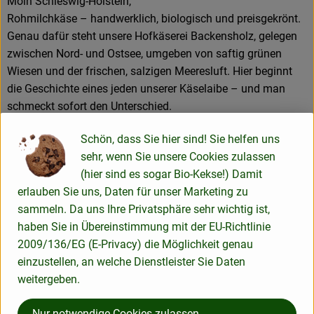
Moin Schleswig-Holstein,
Rohmilchkäse – handwerklich, biologisch und preisgekrönt.
Genau dafür steht unsere Hofkäserei Backensholz, gelegen
zwischen Nord- und Ostsee, umgeben von saftig grünen
Wiesen und der frischen, salzigen Meeresluft. Hier beginnt
die Geschichte eines jeden unserer Käselaibe – und man
schmeckt sofort den Unterschied.
Unser Familienbetrieb wird inzwischen in vierter Generation
Schön, dass Sie hier sind! Sie helfen uns
geführt. Seit über 30 Jahren gehört die Käserei fest dazu –
sehr, wenn Sie unsere Cookies zulassen
selbstverständlich nach Bioland-Standards.
(hier sind es sogar Bio-Kekse!) Damit
Im Mittelpunkt steht bei uns die Rohmilch von den eigenen
erlauben Sie uns, Daten für unser Marketing zu
Kühen. Wir verzichten bewusst auf Pasteurisierung, so kann
sammeln. Da uns Ihre Privatsphäre sehr wichtig ist,
sich jeder Käse voll entfalten, Tiefe entwickeln und seinen
haben Sie in Übereinstimmung mit der EU-Richtlinie
ganzen Charakter auf den Teller bringen. Jeder Laib erzählt
2009/136/EG (E-Privacy) die Möglichkeit genau
seine eigene Geschichte – geprägt von
einzustellen, an welche Dienstleister Sie Daten
Herdenzusammenstellung, Jahreszeit und Handwerk.
weitergeben.
Dieses Handwerk ist für uns keine Floskel: Viele unserer
Käse werden von Hand gepflegt, gewendet und verpackt. Wir
Nur notwendige Cookies zulassen