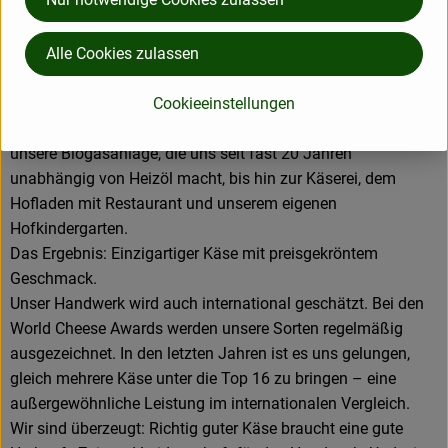
arbeiten bewusst ohne Standardisierung und geben jeder
Sorte die Zeit, die sie braucht, um ihr volles Aroma zu
Alle Cookies zulassen
entwickeln.
Unser Team aus rund 100 Menschen bringt dafür täglich viel
Cookieeinstellungen
Erfahrung und echtes Herzblut mit. Dabei denken wir
unseren Hof als Kreislauf: von der Landwirtschaft über
unsere Biogasanlage, die uns seit fast 20 Jahren
unabhängig von Heizöl macht, bis hin zur Käserei, dem
Hofladen mit Restaurant und unserem eigenen
Hofkindergarten.
Das Ergebnis: Einzigartiger Käse mit preisgekröntem
Geschmack.
Unser Handwerk wird auch international geschätzt. Bei den
World Cheese Awards werden unsere Sorten regelmäßig
ausgezeichnet. In den letzten Jahren ist es uns gelungen,
gleich mehrere Käse unter die Top 16 zu bringen – eine
außergewöhnliche Leistung im internationalen Vergleich.
Wir sind überzeugt: Richtig guter Käse braucht eine gute