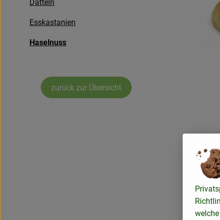
Datteln
Esskastanien
Haselnuss
zurück zur Übersicht
Privats
Richtli
welche 