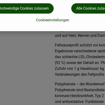
Was ist drin?
 notwendige Cookies zulassen
Alle Cookies zul
Der tägliche Verzehr von 50-1
Cookieeinstellungen
ausgewogenen Ernährung bei. D
Polyphenole und Ballaststoffe
und auf Herz, Nerven und Darm
Fettsäureprofil schützt vor ko
Ergebnisse verschiedener epid
das schlechte LDL-Cholesterin 
(92 %) sowie der Gehalt an Ph
Zufuhr von 1 g Haselnuss/ kg 
Veränderungen des Fettprofils 
Polyphenole – die Wunderwaff
Polyphenole sind Bestandteil
koronare Herzkrankheit, Typ 2
und antioxidative Funktionen 