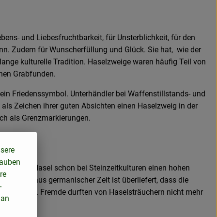
bens- und Liebesfruchtbarkeit, für Unsterblichkeit, für den
nn. Zudem für Wunscherfüllung und Glück. Sie hat, wie der
 lange kulturelle Tradition. Haselzweige waren häufig Teil von
chen Grabfunden.
ein Friedenssymbol. Unterhändler bei Waffenstillstands- und
als Zeichen ihrer guten Absichten einen Haselzweig in der
ch als Grenzmarkierungen.
nsere
lauben
dürfte die Hasel schon bei Steinzeitkulturen einen hohen
re
mindest aus germanischer Zeit ist überliefert, dass die
-
erden durfte. Fremde durften von Haselsträuchern nicht mehr
 an
en.