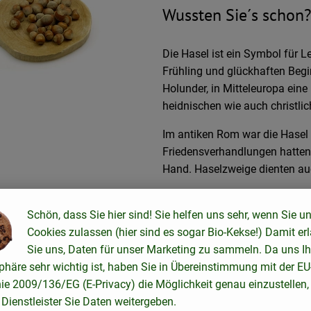
Wussten Sie´s schon?
Die Hasel ist ein Symbol für Le
Frühling und glückhaften Begi
Holunder, in Mitteleuropa eine
heidnischen wie auch christli
Im antiken Rom war die Hasel 
Friedensverhandlungen hatten 
Hand. Haselzweige dienten au
Wo kommt´s her?
Schön, dass Sie hier sind! Sie helfen uns sehr, wenn Sie u
Cookies zulassen (hier sind es sogar Bio-Kekse!) Damit er
Als sehr altes Nahrungsmittel 
Sie uns, Daten für unser Marketing zu sammeln. Da uns Ih
Stellenwert besessen haben. Zu
phäre sehr wichtig ist, haben Sie in Übereinstimmung mit der EU
„Frau Haselin“ nicht gefällt w
nie 2009/136/EG (E-Privacy) die Möglichkeit genau einzustellen,
als eine Handvoll Nüsse nehm
Dienstleister Sie Daten weitergeben.