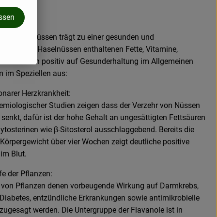
assen
00 g Haselnüssen trägt zu einer gesunden und
ie in den Haselnüssen enthaltenen Fette, Vitamine,
 wirken sich positiv auf Gesunderhaltung im Allgemeinen
 im Speziellen aus:
ronarer Herzkrankheit:
emiologischer Studien zeigen dass der Verzehr von Nüssen
senkt, dafür ist der hohe Gehalt an ungesättigten Fettsäuren
ytosterinen wie β-Sitosterol ausschlaggebend. Bereits die
Körpergewicht über vier Wochen zeigt deutliche positive
im Blut.
e der Pflanzen:
e von Pflanzen denen vorbeugende Wirkung auf Darmkrebs,
 Diabetes, entzündliche Erkrankungen sowie antimikrobielle
zugesagt werden. Die Untergruppe der Flavanole ist in