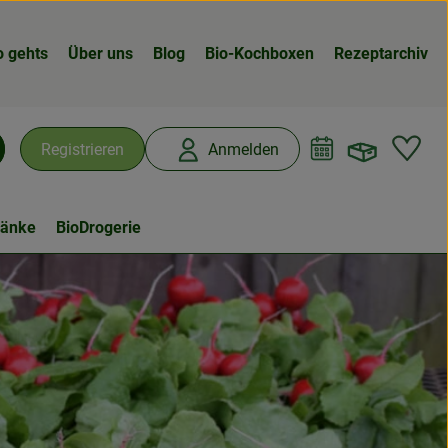
o gehts
Über uns
Blog
Bio-Kochboxen
Rezeptarchiv
Warenk
L
Registrieren
Anmelden
chen
ränke
BioDrogerie