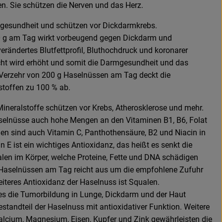
n. Sie schützen die Nerven und das Herz.
mgesundheit und schützen vor Dickdarmkrebs.
30 g am Tag wirkt vorbeugend gegen Dickdarm und
erändertes Blutfettprofil, Bluthochdruck und koronarer
cht wird erhöht und somit die Darmgesundheit und das
Verzehr von 200 g Haselnüssen am Tag deckt die
stoffen zu 100 % ab.
Mineralstoffe schützen vor Krebs, Atherosklerose und mehr.
selnüsse auch hohe Mengen an den Vitaminen B1, B6, Folat
gen sind auch Vitamin C, Panthothensäure, B2 und Niacin in
 E ist ein wichtiges Antioxidanz, das heißt es senkt die
alen im Körper, welche Proteine, Fette und DNA schädigen
 Haselnüssen am Tag reicht aus um die empfohlene Zufuhr
eiteres Antioxidanz der Haselnuss ist Squalen.
es die Tumorbildung in Lunge, Dickdarm und der Haut
estandteil der Haselnuss mit antioxidativer Funktion. Weitere
alcium, Magnesium, Eisen, Kupfer und Zink gewährleisten die