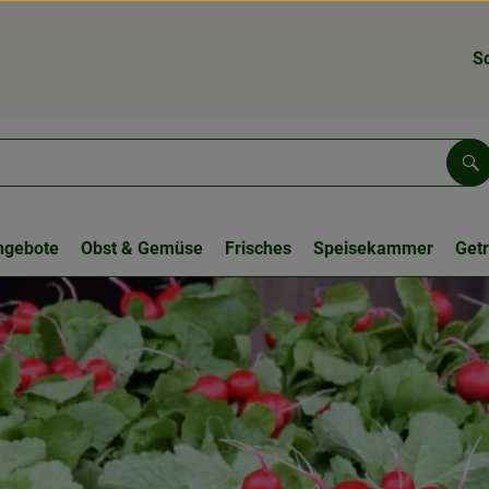
S
Su
ngebote
Obst & Gemüse
Frisches
Speisekammer
Get