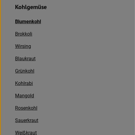
Neues & Angebote
Kohlgemüse
Obst & Gemüse
Blumenkohl
Frisches
Brokkoli
Speisekammer
Wirsing
Getränke
Blaukraut
Grünkohl
BioDrogerie
Kohlrabi
So gehts
Mangold
Über uns
Rosenkohl
Blog
Sauerkraut
Weißkraut
Bio-Kochboxen