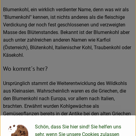
Blumenkohl, ein wirklich verdienter Name, denn was wir als
"Blumenkohl" kennen, ist nichts anderes als die fleischige
Verdickung der noch fest geschlossenen und verzweigten
Masse des Blütenstandes. Bekannt ist der Blumenkohl aber
auch unter zahlreichen anderen Namen wie Karfiol
(Österreich), Blütenkohl, Italienischer Kohl, Traubenkohl oder
Käsekohl.
Wo kommt´s her?
Ursprünglich stammt die Weiterentwicklung des Wildkohls
aus Kleinasien. Wahrscheinlich waren es die Griechen, die
den Blumenkohl nach Europa, vor allem nach Italien,
brachten. Erwähnt wurden Kohlgewächse als
Gemüsepflanzen bereits in der Antike bei den alten Griechen
und Römern.
Schön, dass Sie hier sind! Sie helfen uns
Wie sieht´s aus?
sehr, wenn Sie unsere Cookies zulassen