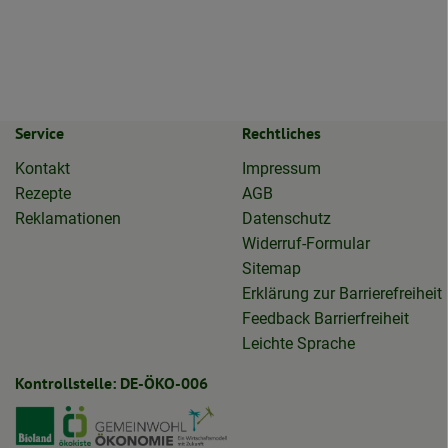
Service
Rechtliches
Kontakt
Impressum
Rezepte
AGB
Reklamationen
Datenschutz
Widerruf-Formular
Sitemap
Erklärung zur Barrierefreiheit
Feedback Barrierfreiheit
Leichte Sprache
Kontrollstelle: DE-ÖKO-006
biolieferservice
otta.biolieferservice
Externer Link zu https://www.bioland.de
Externer Link zu https://www.oekokiste.de
Externer Link zu https://germa