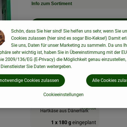
Info zum Sortiment
Kiste zu
Schön, dass Sie hier sind! Sie helfen uns sehr, wenn Sie u
Cookies zulassen (hier sind es sogar Bio-Kekse!) Damit er
Stück
Sie uns, Daten für unser Marketing zu sammeln. Da uns Ih
phäre sehr wichtig ist, haben Sie in Übereinstimmung mit der EU
nie 2009/136/EG (E-Privacy) die Möglichkeit genau einzustellen,
Alle Artikel
Dienstleister Sie Daten weitergeben.
 notwendige Cookies zulassen
Alle Cookies zul
Diese Artikel sind zum Liefertermin
Di., 11.08.26
Cookieeinstellungen
, Verband:
, Kontrollstelle:
DE-ÖKO-006
1 x 180 g
eingeplant