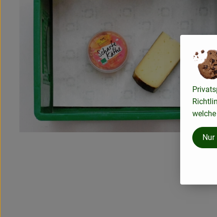
Privats
Richtli
welche 
Nur