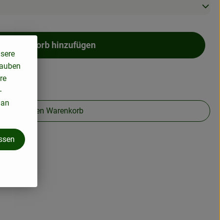
m Warenkorb hinzufügen
Kiste zum Warenkorb hinzufügen
nsere
lauben
re
-
Oder
 an
 einzeln in den Warenkorb
assen
geplant.