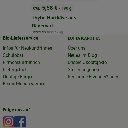
ca. 5,58 €
/ 180 g
, Preis:
Thybo Hartkäse aus
Dänemark
, Referenzpreis:
Dänemark
30,99 €
/ kg
, Herkunft:
LOTTA KAROTTA
Bio-Lieferservice
Infos für Neukund*innen
Über uns
Schulobst
Neues im Blog
Firmenkund*innen
Unsere Ökoprojekte
Liefergebiet
Stellenangebote
Häufige Fragen
Regionale Erzeuger*innen
Freund*innen werben
Folge uns auf
Externer Link zu https://www.instagram.com/lottakarotta
Externer Link zu https://www.facebook.com/lottakar