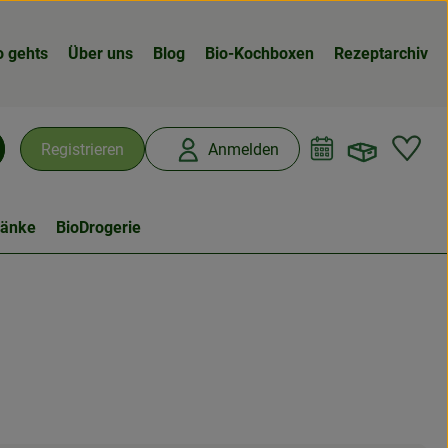
o gehts
Über uns
Blog
Bio-Kochboxen
Rezeptarchiv
Warenk
L
Registrieren
Anmelden
chen
ränke
BioDrogerie