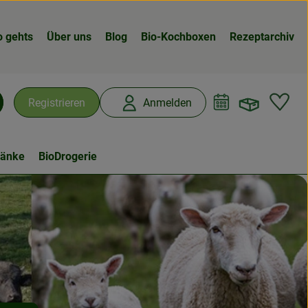
o gehts
Über uns
Blog
Bio-Kochboxen
Rezeptarchiv
Warenk
L
Registrieren
Anmelden
chen
ränke
BioDrogerie