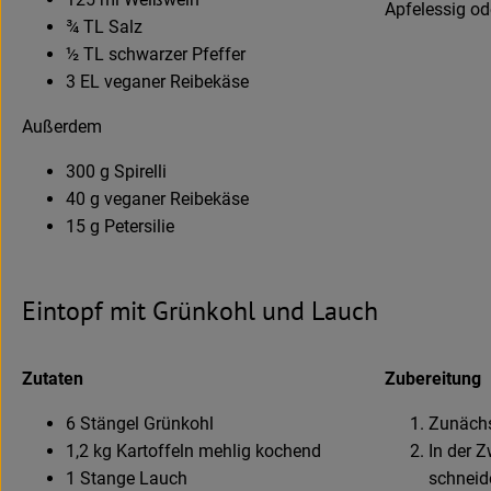
Apfelessig od
¾ TL Salz
½ TL schwarzer Pfeffer
3 EL veganer Reibekäse
Außerdem
300 g Spirelli
40 g veganer Reibekäse
15 g Petersilie
Eintopf mit Grünkohl und Lauch
Zutaten
Zubereitung
6 Stängel Grünkohl
Zunächs
1,2 kg Kartoffeln mehlig kochend
In der 
1 Stange Lauch
schneid