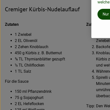
welche 
Cremiger Kürbis-Nudelauflauf
Nur
Zutaten
Zubereitung
1 Zwiebel
Zwiebel 
2 EL Olivenöl
Zwiebels
2 Zehen Knoblauch
Backofe
450 g Kürbis z. B. Butternut
Knoblau
¾ TL Thymianblätter gezupft
Kürbis 
½ TL Chiliflocken
und wei
1 TL Salz
Während
Spirell
Für die Sauce
Minuten
umrühre
150 ml Pflanzendrink
überback
75 g Sojajoghurt
2 EL Hefeflocken
Tipp: Den We
125 ml Weißwein