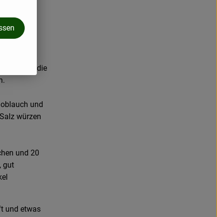
assen
 geben und die
n.
noblauch und
 Salz würzen
ochen und 20
 gut
kel
ft und etwas