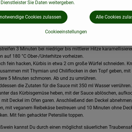
Dienstleister Sie Daten weitergeben.
 notwendige Cookies zulassen
Alle Cookies zul
Cookieeinstellungen
in feine Streifen schneiden, Öl in einen heißen, ofenfesten Topf
treifen 3 Minuten bei niedriger bis mittlerer Hitze karamellisiere
n auf 180 °C Ober-/Unterhitze vorheizen.
ch fein hacken, Kürbis in etwa 2 cm große Würfel schneiden. K
zusammen mit Thymian und Chiliflocken in den Topf geben, mit
tere 5 Minuten schmoren. Ab und zu umrühren.
dessen die Zutaten für die Sauce mit 350 ml Wasser verrühren.
i unter das Kürbisgemüse heben, mit der Sauce ablöschen, aufk
 mit Deckel im Ofen garen. Anschließend den Deckel abnehmen,
n, mit veganem Reibekäse bestreuen und 10 Minuten ohne Dec
en. Mit fein gehackter Petersilie toppen.
ißwein kannst Du durch einen möglichst säuerlichen Traubensa