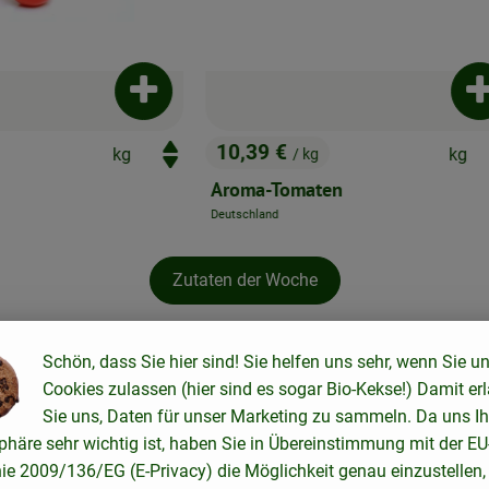
hinzufügen
Produkt zum Warenkorb hinzufügen
P
3,59 €
/ Stück
, Preis:
n
Cocktailtomaten ca.250g Schale
, Referenzpreis:
Deutschland
3,59 €
/ 1kg
, Herkunft:
Zutaten der Woche
Schön, dass Sie hier sind! Sie helfen uns sehr, wenn Sie u
Cookies zulassen (hier sind es sogar Bio-Kekse!) Damit er
Rezepte der Woche
Sie uns, Daten für unser Marketing zu sammeln. Da uns Ih
phäre sehr wichtig ist, haben Sie in Übereinstimmung mit der EU
nie 2009/136/EG (E-Privacy) die Möglichkeit genau einzustellen,