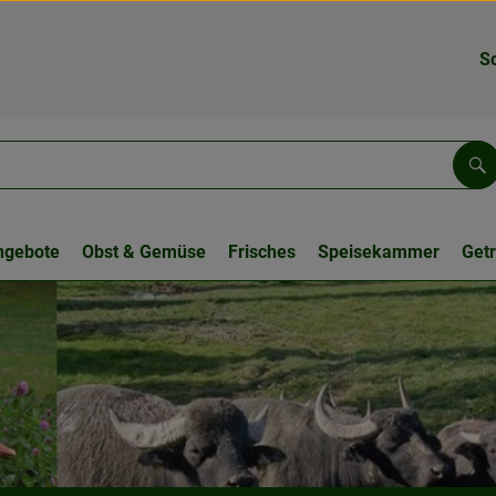
S
Su
ngebote
Obst & Gemüse
Frisches
Speisekammer
Get