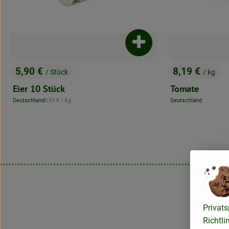
ukt zum Warenkorb hinzufügen
Produkt zum Warenkorb 
8,19 €
10,39 €
/ kg
/ kg
, Preis:
, Preis:
Tomate
Aroma-Tomate
Deutschland
Deutschland
, Herkunft:
, Herkunft:
Privats
Richtli