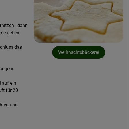
rhitzen - dann
esse geben
schluss das
Weihnachtsbäckerei
tängeln
 auf ein
ft für 20
chten und