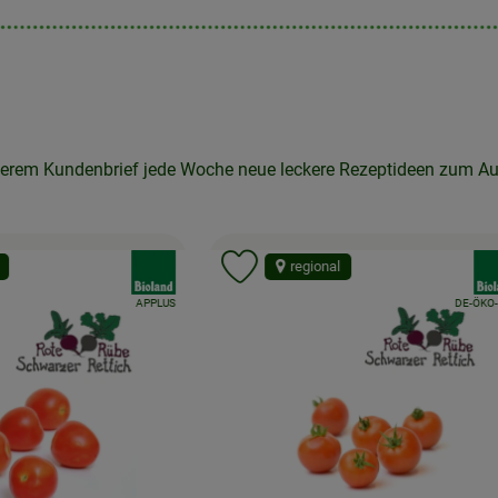
rem Kundenbrief jede Woche neue leckere Rezeptideen zum Auspro
, Verband:
, Ver
regional
 Favouriten hinzufügen
Produkt zu Favouriten hinzufü
, Kontrollstelle:
, Kontrolls
DE-ÖKO-006
DE-ÖKO