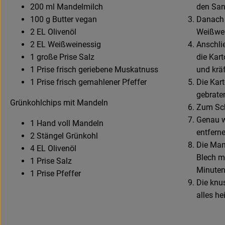
200 ml Mandelmilch
den San
100 g Butter vegan
Danach a
2 EL Olivenöl
Weißwei
2 EL Weißweinessig
Anschli
1 große Prise Salz
die Kar
1 Prise frisch geriebene Muskatnuss
und kräf
1 Prise frisch gemahlener Pfeffer
Die Kar
gebrate
Grünkohlchips mit Mandeln
Zum Schl
Genau w
1 Hand voll Mandeln
entferne
2 Stängel Grünkohl
Die Man
4 EL Olivenöl
Blech m
1 Prise Salz
Minuten
1 Prise Pfeffer
Die knu
alles he