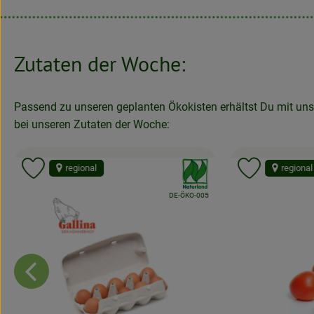
Zutaten der Woche:
Passend zu unseren geplanten Ökokisten erhältst Du mit unse
bei unseren Zutaten der Woche:
:
, Verband:
regional
regional
Produkt zu Favouriten hinzufügen
Produkt zu
, Kontrollstelle:
APPLUS