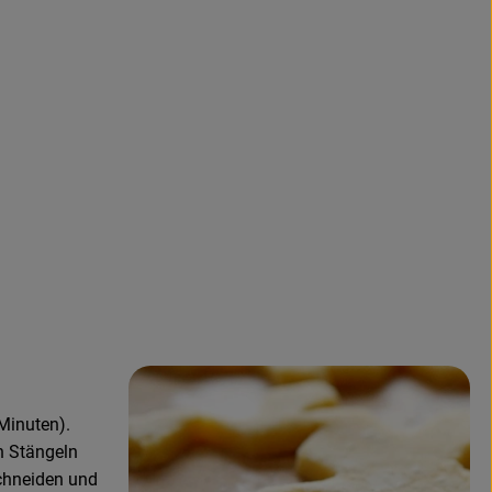
Minuten).
n Stängeln
chneiden und