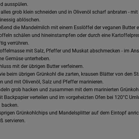
d ausspülen.
lles grob klein schneiden und in Olivenöl scharf anbraten - mit
nessig ablöschen.
eßend die Mandelmilch mit einem Esslöffel der veganen Butter e
toffeln schälen und hineinstampfen oder durch eine Kartoffelpr
tig verrühren.
toffelmasse mit Salz, Pfeffer und Muskat abschmecken - im An
ne Gemüse unterheben.
uss mit der übrigen Butter verfeinern.
ie beim übrigen Grünkohl die zarten, krausen Blätter von den S
n und mit Olivenöl, Salz und Pfeffer marinieren.
deln grob hacken und zusammen mit dem marinierten Grünkohl
it Backpapier verteilen und im vorgeheizten Ofen bei 120°C Umlu
 backen.
sprigen Grünkohlchips und Mandelsplitter auf dem Eintopf anri
iß servieren.