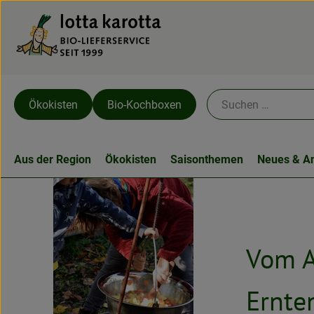
Ökokisten
Bio-Kochboxen
Aus der Region
Ökokisten
Saisonthemen
Neues & A
Vom A
Ernte