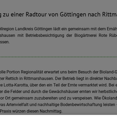
 zu einer Radtour von Göttingen nach Ritt
lregion Landkreis Göttingen lädt ein gemeinsam mit dem Ernäh
shausen mit Betriebsbesichtigung der Biogärtnerei Rote Rü
ssen.
lle Portion Regionalität erwartet uns beim Besuch der Bioland-G
r Rettich in Rittmarshausen. Der Betrieb liegt in direkter Nach
ce Lotta-Karotta, über den ein Teil der Ernte vermarktet wird. Bei
 die Felder und durch die Gewächshäuser ernten wir herbstlic
vor Ort gemeinsam zuzubereiten und zu verspeisen. Wie Ökolan
 was Artenvielfalt und nachhaltige Bodenbewirtschaftung leisten
 Praxis würzen diesen Nachmittag.