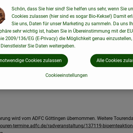
tung wird von der Öko-Modellregion Landkreis Göttingen in Koop
Schön, dass Sie hier sind! Sie helfen uns sehr, wenn Sie u
gsrat Göttingen und Südniedersachsen und dem ADFC Göttingen
Cookies zulassen (hier sind es sogar Bio-Kekse!) Damit er
Sie uns, Daten für unser Marketing zu sammeln. Da uns Ih
 an der Veranstaltung ist für Teilnehmende kostenlos. Die Kos
phäre sehr wichtig ist, haben Sie in Übereinstimmung mit der EU
llregion Landkreis Göttingen übernommen.
nie 2009/136/EG (E-Privacy) die Möglichkeit genau einzustellen,
forderlich
bis Do.12.09.2024. Per Mail an
luttmann@landkreisg
Dienstleister Sie Daten weitergeben.
sch unter 0551 525-2877 (Sarah Liv Luttmann, Öko-Modellregion
 notwendige Cookies zulassen
Alle Cookies zul
Cookieeinstellungen
ch direkt zur Gärtnerei kommen. Melde Dich dazu unter der gen
d vermerke dieses in Deiner Mail.
hrung wird vom ADFC Göttingen übernommen. Weitere Tourend
/touren-termine.adfc.de/radveranstaltung/137119-bioernteaktion-