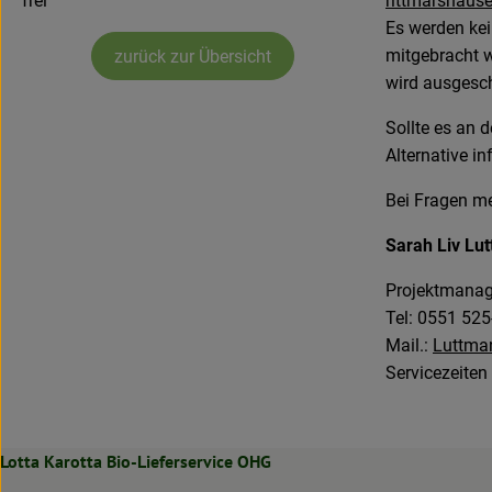
frei
rittmarshaus
Es werden kei
mitgebracht w
zurück zur Übersicht
wird ausgesc
Sollte es an 
Alternative in
Bei Fragen me
Sarah Liv Lu
Projektmanag
Tel: 0551 52
Mail.:
Luttma
Servicezeiten
Lotta Karotta Bio-Lieferservice OHG