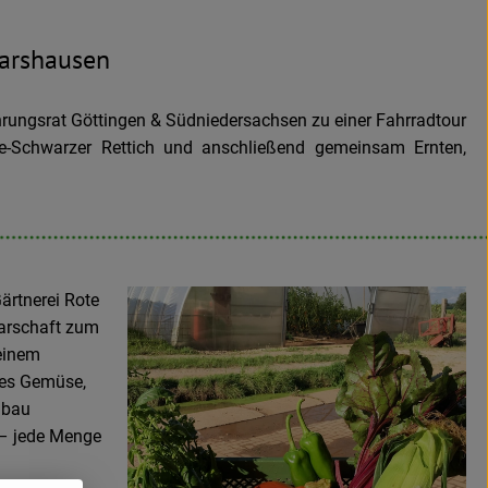
marshausen
rungsrat Göttingen & Südniedersachsen zu einer Fahrradtour
be-Schwarzer Rettich und anschließend gemeinsam Ernten,
ärtnerei Rote
barschaft zum
 einem
hes Gemüse,
dbau
 – jede Menge