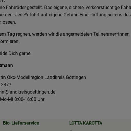
en
.
ne Fahrräder gestellt. Das eigene, sichere, verkehrstüchtige Fah
erden. Jede*r fährt auf eigene Gefahr. Eine Haftung seitens des
hlossen.
dem Tag regnen, werden wir die angemeldeten Teilnehmer*innen 
formieren.
lde Dich gerne:
ttmann
rin Öko-Modellregion Landkreis Göttingen
5-2877
nn@landkreisgoettingen.de
 Mo-Mi 8:00-16:00 Uhr
LOTTA KAROTTA
Bio-Lieferservice