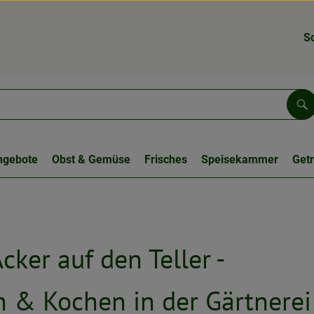
S
Su
ngebote
Obst & Gemüse
Frisches
Speisekammer
Get
cker auf den Teller -
n & Kochen in der Gärtnerei