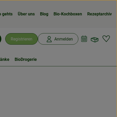
o gehts
Über uns
Blog
Bio-Kochboxen
Rezeptarchiv
Warenk
L
Registrieren
Anmelden
chen
ränke
BioDrogerie