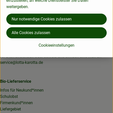
einzustellen, an welche Dienstleister Sie Daten
Die Bilder sind von der Lichtenborner Gärtnerei.
weitergeben.
Lotta Karotta Bio-Lieferservice OHG
Nur notwendige Cookies zulassen
Gartestraße 50a
37130 Gleichen - Rittmarshausen
Alle Cookies zulassen
05508 979 419-0
service@lotta-karotta.de
Cookieeinstellungen
Telefonisch sind wir Montag bis Freitag von 8-13 Uhr persönlich
für Dich erreichbar. Oder schreib uns einfach eine Mail an
service@lotta-karotta.de
Bio-Lieferservice
Infos für Neukund*innen
Schulobst
Firmenkund*innen
Liefergebiet