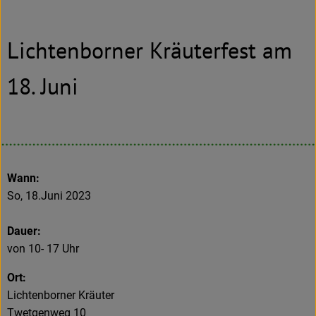
Neues & Angebote
Lichtenborner Kräuterfest am
Obst & Gemüse
Frisches
18. Juni
Speisekammer
Getränke
BioDrogerie
Wann:
So, 18.Juni 2023
So gehts
Dauer:
von 10- 17 Uhr
Über uns
Ort:
Blog
Lichtenborner Kräuter
Twetgenweg 10
Bio-Kochboxen