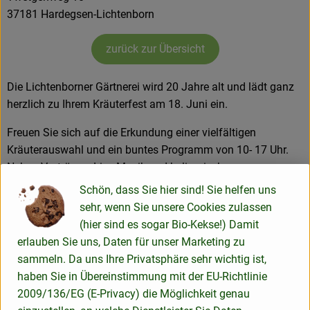
37181 Hardegsen-Lichtenborn
Rezeptarchiv
zurück zur Übersicht
Die Lichtenborner Gärtnerei wird 20 Jahre alt und lädt ganz
herzlich zu Ihrem Kräuterfest am 18. Juni ein.
Freuen Sie sich auf die Erkundung einer vielfältigen
Kräuterauswahl und ein buntes Programm von 10- 17 Uhr.
Neben Vorträgen, Live-Musik und kulinarischen
Kräuterleckereien wird es auch ein Kinderprogramm und
Schön, dass Sie hier sind! Sie helfen uns
Infostände. Natürlich können auch Kräuter erworben
sehr, wenn Sie unsere Cookies zulassen
werden.
(hier sind es sogar Bio-Kekse!) Damit
erlauben Sie uns, Daten für unser Marketing zu
Mehr Infos finden Sie auf der
>> Website der Lichtenborner
sammeln. Da uns Ihre Privatsphäre sehr wichtig ist,
Gärtnerei
.
haben Sie in Übereinstimmung mit der EU-Richtlinie
2009/136/EG (E-Privacy) die Möglichkeit genau