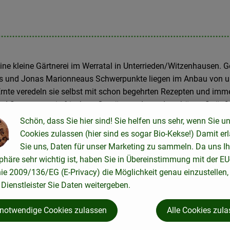
eine kleine Gärtnerei im Werratal in Unterrieden/Witzenhausen. Ge
s und Jonas Marionneaus Schwerpunkte liegen im Anbau von un
rnte veredeln sie selbst mit schon begehrten Rezepten und immer
und Saucen, sowie frischem Gemüse und wunderschönen Sträußen
 Region. Z.B.auf dem Witzenhäuser und Göttinger Wochenmarkt.
Schön, dass Sie hier sind! Sie helfen uns sehr, wenn Sie u
Cookies zulassen (hier sind es sogar Bio-Kekse!) Damit er
lauchgeschmack im Aioli, brennend scharfe Chiligemische oder
Sie uns, Daten für unser Marketing zu sammeln. Da uns Ih
les kommt vom eigenen Hof. Auch Auge und Nase werden mit de
phäre sehr wichtig ist, haben Sie in Übereinstimmung mit der EU
nie 2009/136/EG (E-Privacy) die Möglichkeit genau einzustellen,
fe leben auf den Wiesen drum herum, sie weiden und ihre Fell
Dienstleister Sie Daten weitergeben.
& So, Lotta Karotta
 notwendige Cookies zulassen
Alle Cookies zul