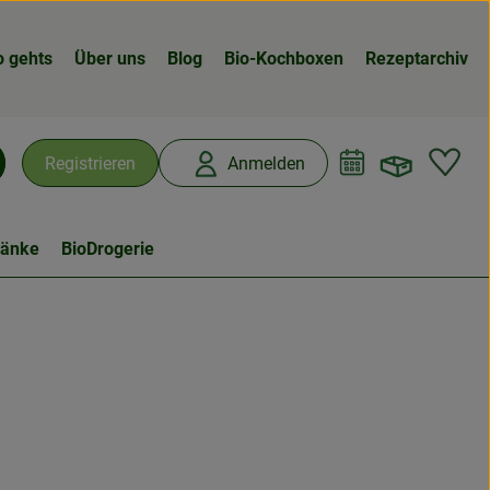
o gehts
Über uns
Blog
Bio-Kochboxen
Rezeptarchiv
Warenk
L
Registrieren
Anmelden
chen
ränke
BioDrogerie