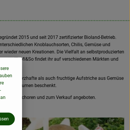
gründet 2015 und seit 2017 zertifizierter Bioland-Betrieb.
terschiedlichen Knoblauchsorten, Chilis, Gemüse und
 wieder neuen Kreationen. Die Vielfalt an selbstproduzierten
 von Knofi&So findet ihr auf verschiedenen Märkten und
nsere
lauben
 sowohl herzhafte als auch fruchtige Aufstriche aus Gemüse
re
n bunten Blumen beschenkt.
-
 an
e werden geschoren und zum Verkauf angeboten.
assen