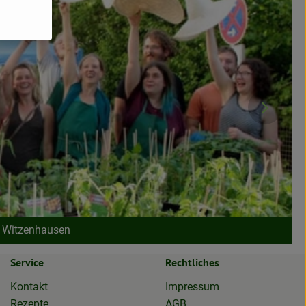
s Witzenhausen
Service
Rechtliches
Kontakt
Impressum
Rezepte
AGB