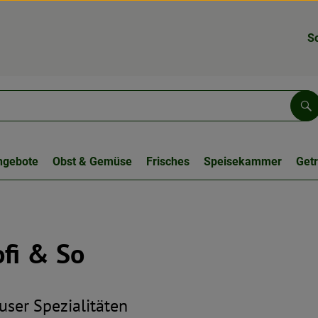
S
Su
ngebote
Obst & Gemüse
Frisches
Speisekammer
Get
fi & So
ser Spezialitäten