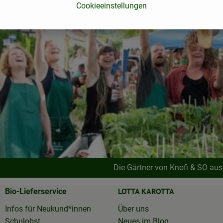
Cookieeinstellungen
Die Gärtner von Knofi & SO au
LOTTA KAROTTA
Bio-Lieferservice
Infos für Neukund*innen
Über uns
Schulobst
Neues im Blog