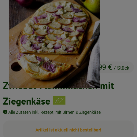
Neues & Angebote
Obst & Gemüse
Frisches
Speisekammer
Getränke
17,99 €
/ Stück
BioDrogerie
Zwiebel-Flammkuchen mit
So gehts
Ziegenkäse
Über uns
Alle Zutaten inkl. Rezept, mit Birnen & Ziegenkäse
Blog
Artikel ist aktuell nicht bestellbar!
Bio-Kochboxen