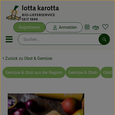
Warenko
Registrieren
Anmelden
Link
Mobiles Menu öffnen oder sc
Such
Zurück zu Obst & Gemüse
Ökokisten
Bio-Kochboxen
Gemüse & Obst aus der Region
Gemüse & Obst
Obst
Aus der Region
Ökokisten
Saisonthemen