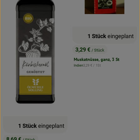
1 Stück
eingeplant
3,29 €
/ Stück
, Preis:
Muskatnüsse, ganz, 3 St
, Referenzpreis:
Indien
3,29 €
/ 1St
, Herkunft:
1 Stück
eingeplant
8,69 €
/ Stück