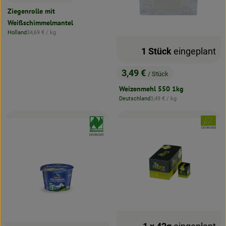
, Preis:
Ziegenrolle mit
Weißschimmelmantel
, Referenzpreis:
Holland
34,69 €
/ kg
, Herkunft:
1 Stück
eingeplant
3,49 €
/ Stück
, Preis:
Weizenmehl 550 1kg
, Referenzpreis:
Deutschland
3,49 €
/ kg
, Herkunft:
, Verband:
, Verband
, Kontrollstelle:
DE-ÖKO-003
, Kontrollstelle:
DE-ÖKO-037