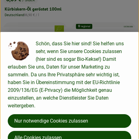
, Preis:
Kürbiskern-Öl geröstet 100ml
, Referenzpreis:
Deutschland
86,90 €
/ l
, Herkunft:
regional
, Kontrollstelle:
DE-ÖKO-006
, Verband:
, Kontrollstelle:
AT-BIO-301
Schön, dass Sie hier sind! Sie helfen uns
sehr, wenn Sie unsere Cookies zulassen
(hier sind es sogar Bio-Kekse!) Damit
erlauben Sie uns, Daten für unser Marketing zu
sammeln. Da uns Ihre Privatsphäre sehr wichtig ist,
haben Sie in Übereinstimmung mit der EU-Richtlinie
1 Stück
eingeplant
2009/136/EG (E-Privacy) die Möglichkeit genau
einzustellen, an welche Dienstleister Sie Daten
1 Stück
eingeplant
2,09 €
/ Stück
weitergeben.
, Preis:
Salz fein Saline 500g
3,99 €
/ Stück
, Preis:
, Referenzpreis:
Deutschland
4,18 €
/ kg
Nur notwendige Cookies zulassen
, Herkunft:
Pfeffer schwarz, ganz 55g
, Referenzpreis:
Österreich
72,55 €
/ kg
, Herkunft:
Alle Cookies zulassen