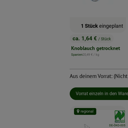
1 Stück
eingeplant
ca. 1,64 €
/ Stück
, Preis:
Knoblauch getrocknet
, Referenzpreis:
Spanien
20,49 €
/ kg
, Herkunft:
Aus deinem Vorrat: (Nicht
Vorrat einzeln in den War
regional
, Verban
, Kontrollstelle:
DE-ÖKO-005