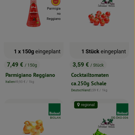
Parmigia
no
Reggiano
1 x 150g
eingeplant
1 Stück
eingeplant
7,49 €
3,59 €
/ 150g
/ Stück
, Preis:
, Preis:
Parmigiano Reggiano
Cocktailtomaten
, Referenzpreis:
Italien
49,93 €
/ 1kg
ca.250g Schale
, Herkunft:
, Referenzpreis:
Deutschland
3,59 €
/ 1kg
, Herkunft:
regional
d:
, Verband:
, Verband:
telle:
, Kontrollstelle:
, Kontrollstelle:
BIOLAN
DE-ÖKO-006