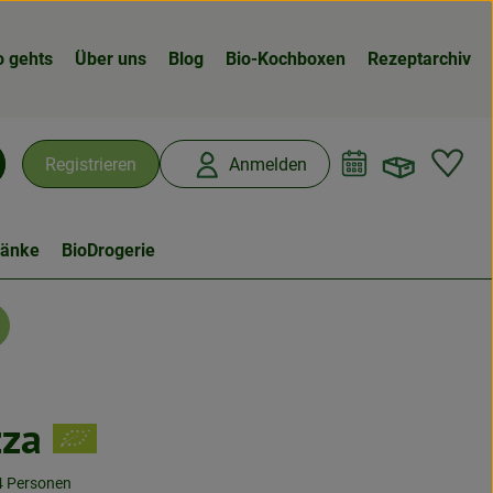
o gehts
Über uns
Blog
Bio-Kochboxen
Rezeptarchiv
Warenk
L
Registrieren
Anmelden
chen
ränke
BioDrogerie
zza
 4 Personen