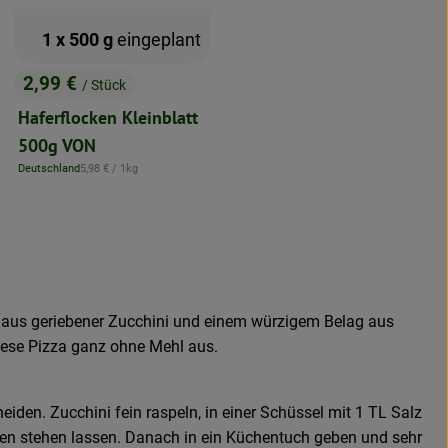
1 x 500 g
eingeplant
2,99 €
/ Stück
, Preis:
Haferflocken Kleinblatt
500g VON
, Referenzpreis:
Deutschland
5,98 €
/ 1kg
, Herkunft:
 aus geriebener Zucchini und einem würzigem Belag aus
se Pizza ganz ohne Mehl aus.
iden. Zucchini fein raspeln, in einer Schüssel mit 1 TL Salz
n stehen lassen. Danach in ein Küchentuch geben und sehr