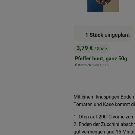
1 Stück
eingeplant
3,79 €
/ Stück
, Preis:
Pfeffer bunt, ganz 50g
, Referenzpreis:
Österreich
75,80 €
/ kg
, Herkunft:
Mit einem knusprigen Boden
Tomaten und Käse kommt die
1. Ofen auf 200°C vorheizen.
2. Enden der Zucchini abschne
gut vermengen und 15 Minute