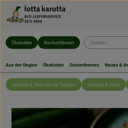
Ökokisten
Bio-Kochboxen
Aus der Region
Ökokisten
Saisonthemen
Neues & A
Gemüse & Obst aus der Region
Gemüse & Obst