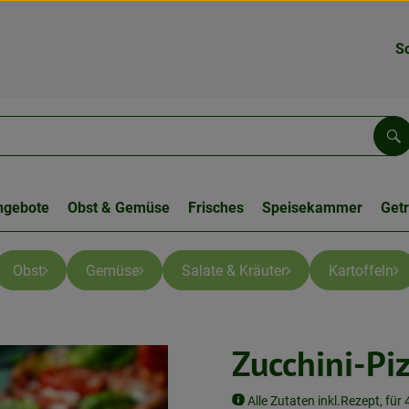
S
Su
ngebote
Obst & Gemüse
Frisches
Speisekammer
Get
Obst
Gemüse
Salate & Kräuter
Kartoffeln
Zucchini-Pi
Alle Zutaten inkl.Rezept, für