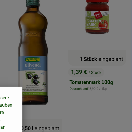
1 Stück
eingeplant
1,39 €
/ Stück
, Preis:
Tomatenmark 100g
, Referenzpreis:
Deutschland
13,90 €
/ 1kg
, Herkunft:
nsere
lauben
re
-
 an
1 x 0,50 l
eingeplant