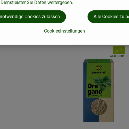
Dienstleister Sie Daten weitergeben.
 notwendige Cookies zulassen
Alle Cookies zul
Cookieeinstellungen
, Verband
, Kontrollstelle:
AT-BIO-301