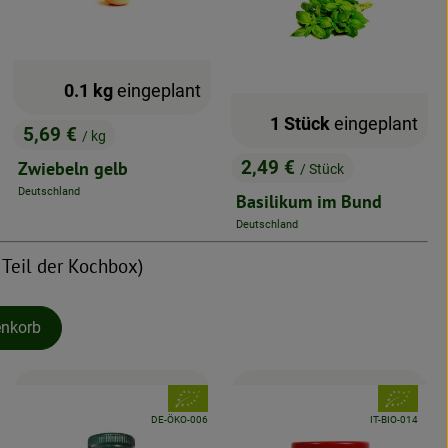
0.1 kg
eingeplant
1 Stück
eingeplant
5,69 €
/ kg
, Preis:
2,49 €
Zwiebeln gelb
/ Stück
, Preis:
Deutschland
Basilikum im Bund
, Herkunft:
Deutschland
, Herkunft:
 Teil der Kochbox)
enkorb
d:
, Verband:
, Verband:
, Kontrollstelle:
, Kontrollstelle:
DE-ÖKO-006
IT-BIO-014