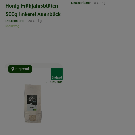
, Referenzpreis:
Deutschland
4,18 €
/ kg
Honig Frühjahrsblüten
, Herkunft:
500g Imkerei Auenblick
, Referenzpreis:
Deutschland
17,38 €
/ kg
, Herkunft:
Mehrweg
regional
:
, Verband:
, Kontrollstelle:
DE-ÖKO-006