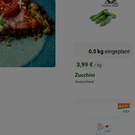
0.5 kg
eingeplant
3,99 €
/ kg
, Preis:
Zucchini
Deutschland
, Herkunft:
, Verban
, Kontrolls
ICEA