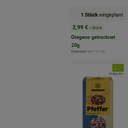
1 Stück
eingeplant
2,99 €
/ Stück
, Preis:
Oregano getrocknet
20g
, Referenzpreis:
Österreich
166,11 €
/ kg
, Herkunft:
, Verband
, Kontrollstelle:
AT-BIO-301