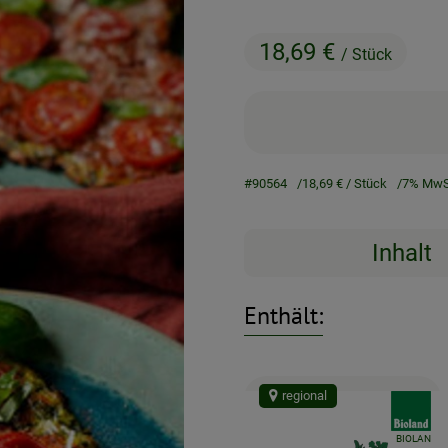
18,69 €
/ Stück
#90564
18,69 €
/ Stück
7% MwS
Inhalt
Enthält:
regional
, Verban
, Kontrollstel
BIOLAN