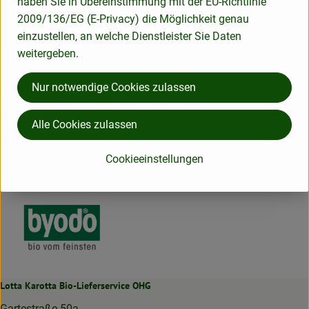
haben Sie in Übereinstimmung mit der EU-Richtlinie
Produktdatenblatt
2009/136/EG (E-Privacy) die Möglichkeit genau
einzustellen, an welche Dienstleister Sie Daten
weitergeben.
Herkunft
Nur notwendige Cookies zulassen
Hersteller: Byodo
Alle Cookies zulassen
Italien
Cookieeinstellungen
Byodo
Lotta Karotta Bio-Lieferservice OHG
Gartestraße 50a