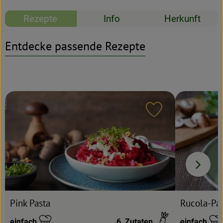
Rezepte
Info
Herkunft
Rezeptarchiv
Entdecke passende Rezepte
Rezept zu Favour
Rucola-Pa
Pink Pasta
einfach
6
Zutaten
einfach