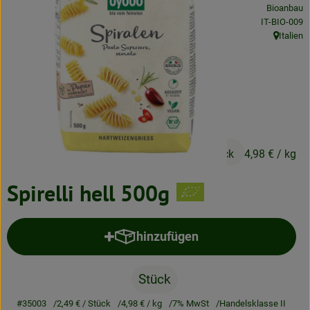
Bioanbau
Neues & Angebote
, Kontrollstel
IT-BIO-009
Italien
Obst & Gemüse
, Herkunft
Frisches
Speisekammer
Getränke
2,49 €
/ Stück
4,98 €
/ kg
BioDrogerie
Spirelli hell 500g
So gehts
hinzufügen
Produkt zum Warenkorb hinzufü
Über uns
Blog
Stück
#35003
2,49 €
/ Stück
4,98 €
/ kg
7% MwSt
Handelsklasse II
Bio-Kochboxen