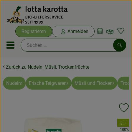
Warenko
Registrieren
Anmelden
Link
Mobiles Menu öffnen oder sc
Such
Zurück zu Nudeln, Müsli, Trockenfrüchte
Ökokisten
Bio-Kochboxen
Nudeln
Frische Teigwaren
Müsli und Flocken
Trock
Aus der Region
Pr
Ökokisten
, Verband:
Saisonthemen
100%