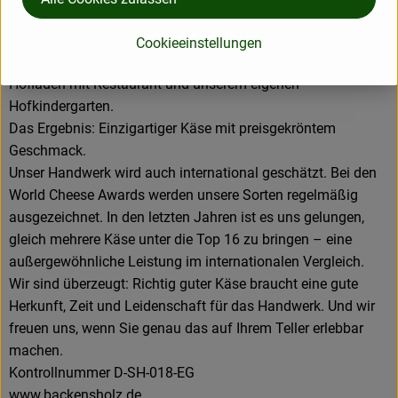
unseren Hof als Kreislauf: von der Landwirtschaft über
unsere Biogasanlage, die uns seit fast 20 Jahren
Cookieeinstellungen
unabhängig von Heizöl macht, bis hin zur Käserei, dem
Hofladen mit Restaurant und unserem eigenen
Hofkindergarten.
Das Ergebnis: Einzigartiger Käse mit preisgekröntem
Geschmack.
Unser Handwerk wird auch international geschätzt. Bei den
World Cheese Awards werden unsere Sorten regelmäßig
ausgezeichnet. In den letzten Jahren ist es uns gelungen,
gleich mehrere Käse unter die Top 16 zu bringen – eine
außergewöhnliche Leistung im internationalen Vergleich.
Wir sind überzeugt: Richtig guter Käse braucht eine gute
Herkunft, Zeit und Leidenschaft für das Handwerk. Und wir
freuen uns, wenn Sie genau das auf Ihrem Teller erlebbar
machen.
Kontrollnummer D-SH-018-EG
www.backensholz.de