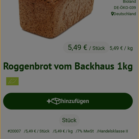
Bioland
Neues & Angebote
, Kontrollstelle
DE-ÖKO-039
Deutschland
, Herkunft:
Obst & Gemüse
Frisches
5,49 €
Speisekammer
/ Stück
5,49 €
/ kg
Getränke
Roggenbrot vom Backhaus 1kg
BioDrogerie
So gehts
hinzufügen
Produkt zum Warenkorb hinzufü
Über uns
Stück
Blog
#20007
5,49 €
/ Stück
5,49 €
/ kg
7% MwSt
Handelsklasse II
Bio-Kochboxen