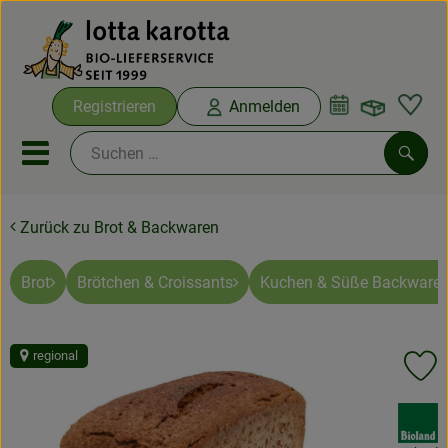
Warenko
Registrieren
Anmelden
Link
Mobiles Menu öffnen oder sc
Such
Zurück zu Brot & Backwaren
Ökokisten
Bio-Kochboxen
Brot
Brötchen & Croissants
Kuchen & Süße Backware
Aus der Region
regional
Pr
Ökokisten
, Verband:
Saisonthemen