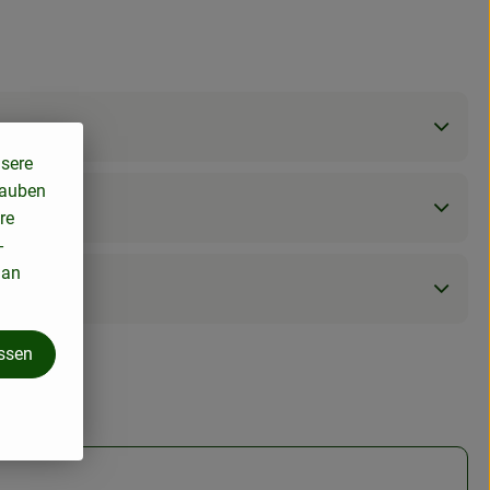
nsere
lauben
re
-
 an
assen