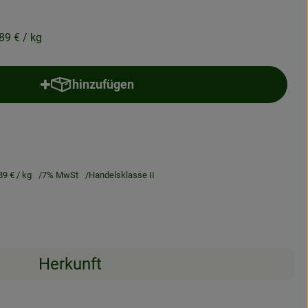
,89 €
/ kg
hinzufügen
Produkt zum Warenkorb hinzufügen
89 €
/ kg
7% MwSt
Handelsklasse II
Herkunft