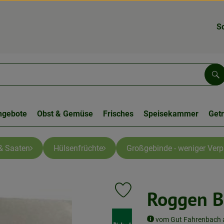
S
Su
ngebote
Obst & Gemüse
Frisches
Speisekammer
Get
& Saaten
Hülsenfrüchte
Großgebinde - weniger Ver
Roggen B
Produkt zu Favouriten hinzufüge
, Verband:
vom Gut Fahrenbach 