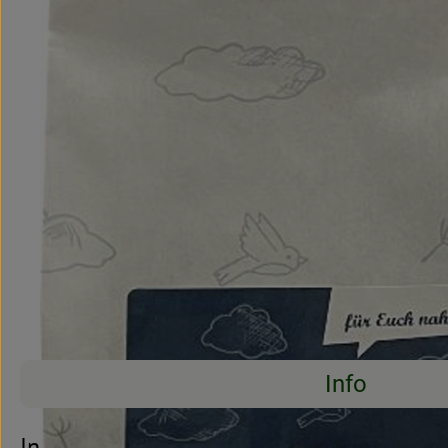
Info
Es wurden kei
Entdecke passende Rezepte
Info