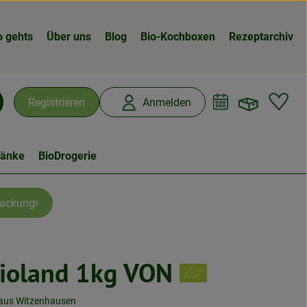
o gehts
Über uns
Blog
Bio-Kochboxen
Rezeptarchiv
Warenk
L
Registrieren
Anmelden
chen
ränke
BioDrogerie
packung
ioland 1kg VON
n
aus Witzenhausen