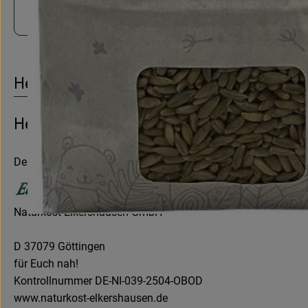
Roggenmehl Vollkorn 1kg
Herkunft
Hersteller: Naturkost Elkershausen
Deutschland
Naturkost Elkershausen GmbH
D 37079 Göttingen
für Euch nah!
Kontrollnummer DE-NI-039-2504-OBOD
www.naturkost-elkershausen.de