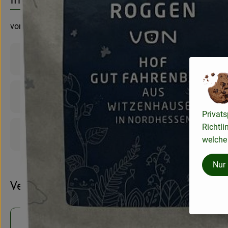
vom Gut Fahrenbach aus Witzenhausen
Produktinformationen
Zutaten
Privats
Richtli
Produktdatenblatt
welche 
Nur
Verwendet oder empfohlen bei