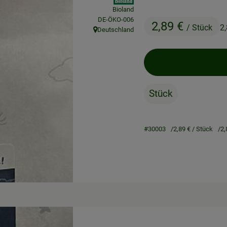
Bioland
, Kontrollstelle:
DE-ÖKO-006
2,89 €
/ Stück
2
Deutschland
, Herkunft:
Stück
#30003
2,89 €
/ Stück
2,
Rezepte
ne passenden Rezepte gefunden.