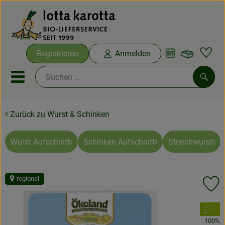
Warenko
Registrieren
Anmelden
Link
Mobiles Menu öffnen oder sc
Such
Zurück zu Wurst & Schinken
Ökokisten
Bio-Kochboxen
Wurst Aufschnitt
Schinken Aufschnitt
Streichwurst
Aus der Region
regional
Pr
Ökokisten
, Verband:
Saisonthemen
100%