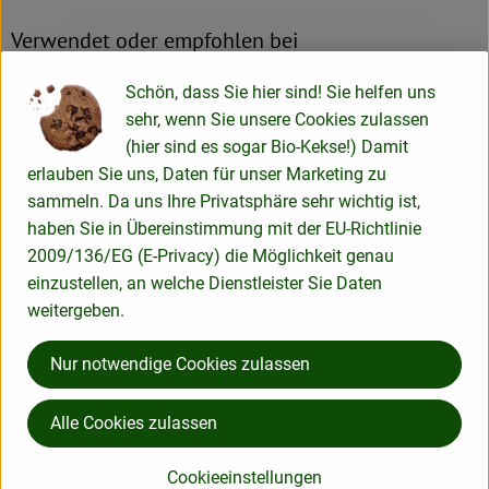
Verwendet oder empfohlen bei
Schön, dass Sie hier sind! Sie helfen uns
sehr, wenn Sie unsere Cookies zulassen
Kartoffel festkochend ca. 1kg
(hier sind es sogar Bio-Kekse!) Damit
erlauben Sie uns, Daten für unser Marketing zu
sammeln. Da uns Ihre Privatsphäre sehr wichtig ist,
haben Sie in Übereinstimmung mit der EU-Richtlinie
Herkunft
2009/136/EG (E-Privacy) die Möglichkeit genau
einzustellen, an welche Dienstleister Sie Daten
weitergeben.
Hersteller: ÖKL
Nur notwendige Cookies zulassen
Deutschland
ÖKOLAND
Alle Cookies zulassen
Cookieeinstellungen