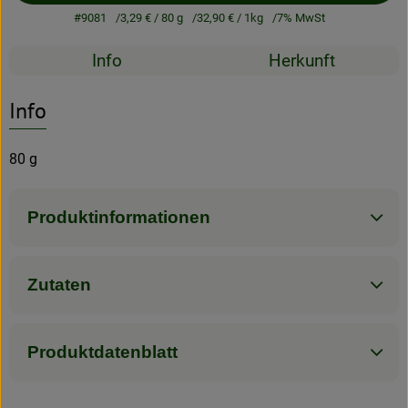
#9081
3,29 €
/ 80 g
32,90 €
/ 1kg
7% MwSt
Rezeptarchiv
Rezepte
Info
Herkunft
Es wurden kein
Entdecke passende Rezepte
Info
80 g
Produktinformationen
Zutaten
Produktdatenblatt