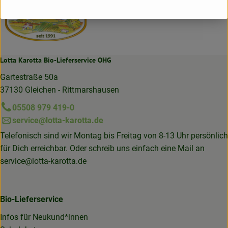
Lotta Karotta Bio-Lieferservice OHG
Gartestraße 50a
37130 Gleichen - Rittmarshausen
05508 979 419-0
service@lotta-karotta.de
Telefonisch sind wir Montag bis Freitag von 8-13 Uhr persönlich
für Dich erreichbar. Oder schreib uns einfach eine Mail an
service@lotta-karotta.de
Bio-Lieferservice
Infos für Neukund*innen