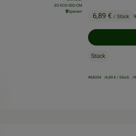
, Kontrollstelle:
ES-ECO-002-CM
Spanien
6,89 €
, Herkunft:
/ Stück
9
Stück
#68354
6,89 €
/ Stück
9
Rezepte
ne passenden Rezepte gefunden.