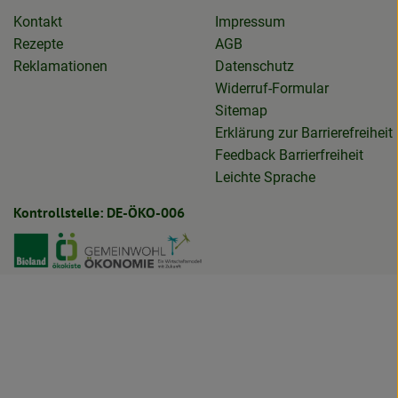
Kontakt
Impressum
Rezepte
AGB
Reklamationen
Datenschutz
Widerruf-Formular
Sitemap
Erklärung zur Barrierefreiheit
Feedback Barrierfreiheit
Leichte Sprache
Kontrollstelle: DE-ÖKO-006
biolieferservice
otta.biolieferservice
Externer Link zu https://www.bioland.de
Externer Link zu https://www.oekokiste.de
Externer Link zu https://germa