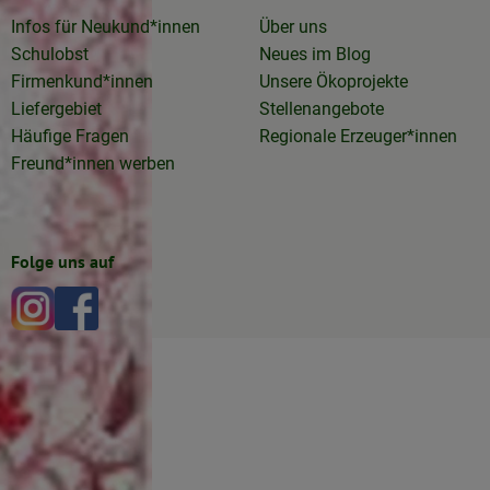
Infos für Neukund*innen
Über uns
Schulobst
Neues im Blog
Firmenkund*innen
Unsere Ökoprojekte
Liefergebiet
Stellenangebote
Häufige Fragen
Regionale Erzeuger*innen
Freund*innen werben
Folge uns auf
Externer Link zu https://www.instagram.com/lottakarotta
Externer Link zu https://www.facebook.com/lottakar