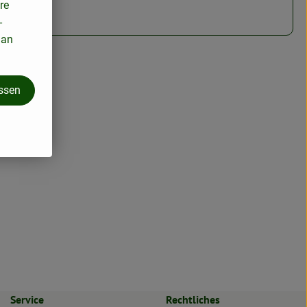
re
-
 an
assen
Service
Rechtliches