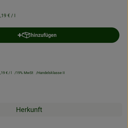
,19 €
/ l
hinzufügen
Produkt zum Warenkorb hinzufügen
,19 €
/ l
19% MwSt
Handelsklasse II
Herkunft