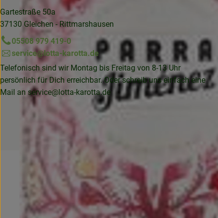
Gartestraße 50a
37130 Gleichen - Rittmarshausen
05508 979 419-0
service@lotta-karotta.de
Telefonisch sind wir Montag bis Freitag von 8-13 Uhr
persönlich für Dich erreichbar. Oder schreib uns einfach eine
Mail an
service@lotta-karotta.de