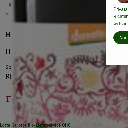
Fenchel
Privats
Richtli
welche 
Herkunft
Nur
Hersteller: Peter Riegel Weinimport GmbH
Spanien
Riegel Erzeugermarken
Lotta Karotta Bio-Lieferservice OHG