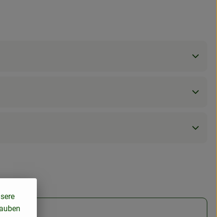
nsere
lauben