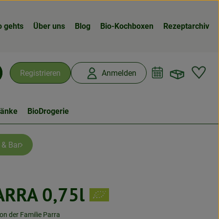
o gehts
Über uns
Blog
Bio-Kochboxen
Rezeptarchiv
Warenk
L
Registrieren
Anmelden
chen
ränke
BioDrogerie
 & Bar
ARRA 0,75l
en
n der Familie Parra