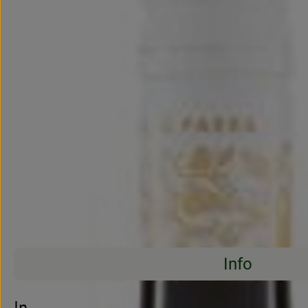
Info
Es wurden kei
Entdecke passende Rezepte
Info