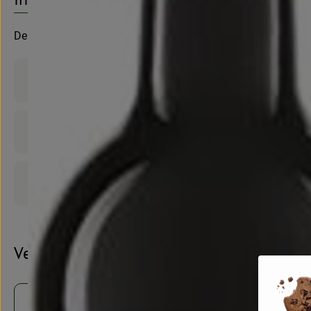
Demeter und vegan von der Familie Parra
Produktinformationen
Zutaten
Produktdatenblatt
Verwendet oder empfohlen bei