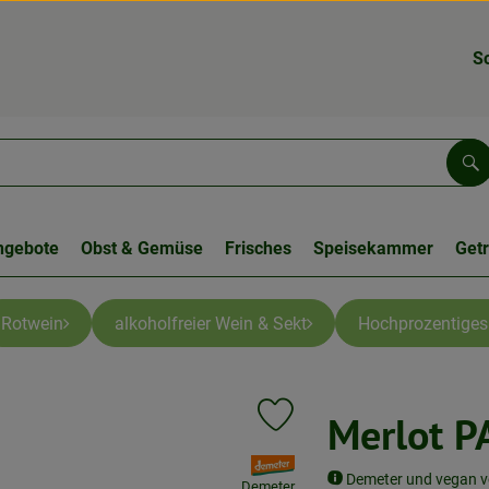
S
Su
ngebote
Obst & Gemüse
Frisches
Speisekammer
Get
Rotwein
alkoholfreier Wein & Sekt
Hochprozentiges
Merlot P
Produkt zu Favouriten hinzufüg
, Verband:
Demeter und vegan vo
Demeter