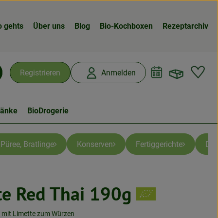
o gehts
Über uns
Blog
Bio-Kochboxen
Rezeptarchiv
Warenk
L
Registrieren
Anmelden
chen
ränke
BioDrogerie
 Püree, Bratlinge
Konserven
Fertiggerichte
Des
te Red Thai 190g
n
e mit Limette zum Würzen