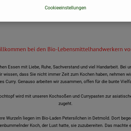
Cookieeinstellungen
willkommen bei den Bio-Lebensmittelhandwerkern vo
en Essen mit Liebe, Ruhe, Sachverstand und viel Handarbeit. Bei u
wir wissen, dass Sie nicht immer Zeit zum Kochen haben, nehmen wir
es Curry. Genauso arbeiten wir zusammen, offen für die bunte Vielfa
Kochtopf wird mit unseren Kochsoßen und Currypasten zur asiatisc
zugeht.
re Wurzeln liegen im Bio-Laden Petersilchen in Detmold. Dort bege
eltenbummelnder Koch, der Lust hatte, sie zuzubereiten. Das mach