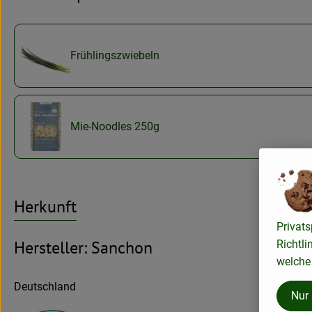
Frühlingszwiebeln
Mie-Noodles 250g
Herkunft
Privats
Hersteller: Sanchon
Richtli
welche 
Deutschland
Nur