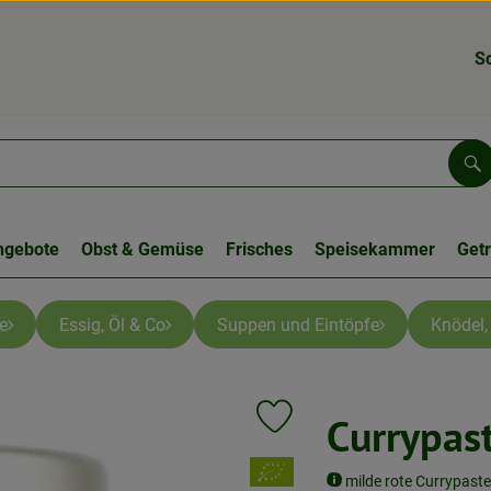
S
Su
ngebote
Obst & Gemüse
Frisches
Speisekammer
Get
e
Essig, Öl & Co
Suppen und Eintöpfe
Knödel,
Currypas
Produkt zu Favouriten hinzufüge
, Verband:
milde rote Currypast