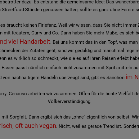
obetrotter dazu. Es entstand die gemeinsame Idee: Das wunderbare E
Streetfood-Ständen genossen hatten, sollte es ganz ohne Fernreis
es braucht keinen Firlefanz. Weil wir wissen, dass Sie nicht imme
 mit Kräutern, Curry und Co. Dann haben Sie mehr Muße, es sich 
nd viel Handarbeit
. Bei uns kommt das in den Topf, was man 
chmecken der Zutaten geht, sind wir geduldig und manchmal regelrech
nn es wirklich so schmeckt, wie sie es auf ihren Reisen erlebt hab
s Essen passt nämlich einfach nicht zusammen mit Spritzmitteln au
im N
nd von nachhaltigem Handeln überzeugt sind, gibt es Sanchon
urry. Genauso arbeiten wir zusammen: Offen für die bunte Vielfalt 
Völkerverständigung.
mit Sorgfalt. Dann ergibt sich das „ohne“ eigentlich von selbst. Wir 
isch, oft auch vegan
. Nicht, weil es gerade Trend ist. Sonder