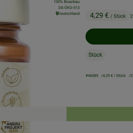
100% Bioanbau
, Kontrollstelle:
DE-ÖKO-013
Deutschland
4,29 €
/ Stück
2
, Herkunft:
Stück
#46085
4,29 €
/ Stück
2
Rezepte
ne passenden Rezepte gefunden.