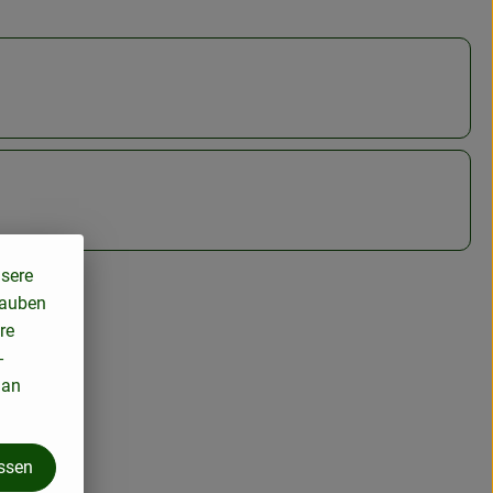
nsere
lauben
re
-
 an
assen