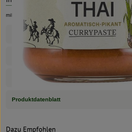
milde rote Currypaste mit Limette zum Würzen
Produktinformationen
Zutaten
Nährwert-Info
Produktdatenblatt
Dazu Empfohlen