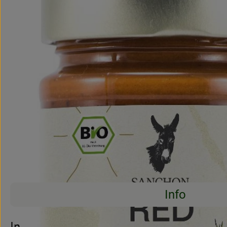
Info
Es wurden kei
Entdecke passende Rezepte
Info