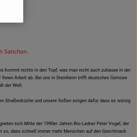
n Sanchon.
ns kommt nichts in den Topf, was man nicht auch zuhause in der
 Ihnen Arbeit ab. Bei uns in Steinheim trifft deutsches Gemüse
lt der Welt.
hen Straßenküche und unsere Soßen sorgen dafür, dass es würzig
gneten sich Mitte der 1990er Jahren Bio-Ladner Peter Vogel, der
te er so, dass schnell immer mehr Menschen auf den Geschmack