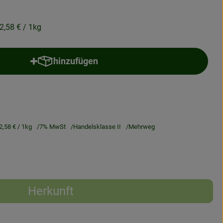
2,58 €
/ 1kg
hinzufügen
Produkt zum Warenkorb hinzufügen
2,58 €
/ 1kg
7% MwSt
Handelsklasse II
Mehrweg
Herkunft