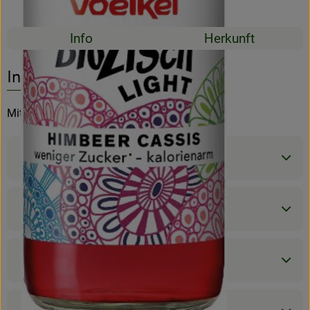
Mehrweg
Rezeptarchiv
Rezepte
Info
Herkunft
Es wurden kein
Entdecke passende Rezepte
Info
Mit weniger Zucker und kalorienarm
Produktinformationen
Zutaten
Nährwert-Info