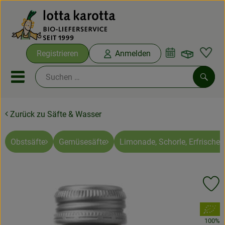
Warenko
Registrieren
Anmelden
Link
Mobiles Menu öffnen oder sc
Such
Zurück zu Säfte & Wasser
Ökokisten
Bio-Kochboxen
Obstsäfte
Gemüsesäfte
Limonade, Schorle, Erfrische
Aus der Region
Pr
Ökokisten
, Verband:
Saisonthemen
100%