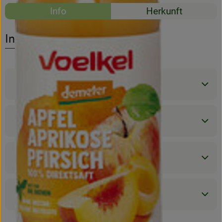
Rezepte
Info
Herkunft
Rezeptarchiv
Es wurden kein
Entdecke passende Rezepte
Info
Produktinformationen
Zutaten
Nährwert-Info
Produktdatenblatt