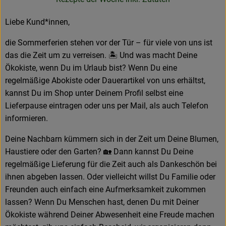
Neues & Angebote
Liebe Kund*innen,
Obst & Gemüse
die Sommerferien stehen vor der Tür – für viele von uns ist
Frisches
das die Zeit um zu verreisen. 🏝️ Und was macht Deine
Ökokiste, wenn Du im Urlaub bist? Wenn Du eine
Speisekammer
regelmäßige Abokiste oder Dauerartikel von uns erhältst,
kannst Du im Shop unter Deinem Profil selbst eine
Getränke
Lieferpause eintragen oder uns per Mail, als auch Telefon
informieren.
BioDrogerie
Deine Nachbarn kümmern sich in der Zeit um Deine Blumen,
Haustiere oder den Garten? 🏡 Dann kannst Du Deine
So gehts
regelmäßige Lieferung für die Zeit auch als Dankeschön bei
ihnen abgeben lassen. Oder vielleicht willst Du Familie oder
Über uns
Freunden auch einfach eine Aufmerksamkeit zukommen
Blog
lassen? Wenn Du Menschen hast, denen Du mit Deiner
Ökokiste während Deiner Abwesenheit eine Freude machen
Bio-Kochboxen