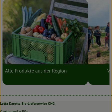
Alle Produkte aus der Region
Ve
Lotta Karotta Bio-Lieferservice OHG
Gartestraße 50a