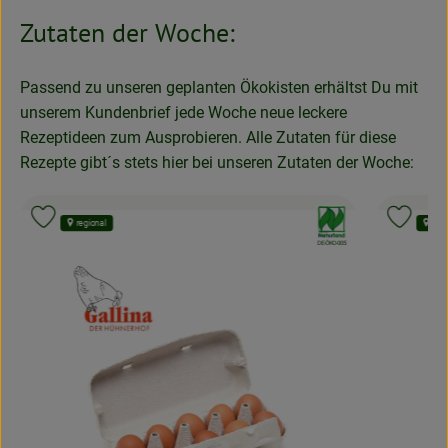
Zutaten der Woche:
Passend zu unseren geplanten Ökokisten erhältst Du mit
unserem Kundenbrief jede Woche neue leckere
Rezeptideen zum Ausprobieren. Alle Zutaten für diese
Rezepte gibt´s stets hier bei unseren Zutaten der Woche:
nd:
, Verband:
Produkt zu Favouriten hinzufügen
Produk
regional
regi
, Kontrollstelle:
APPLUS