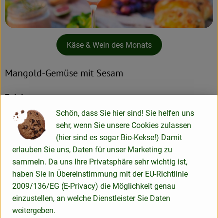
Käse & Wein des Monats
Mangold-Gemüse mit Sesam
Zutaten
Schön, dass Sie hier sind! Sie helfen uns
400 g Mangold
sehr, wenn Sie unsere Cookies zulassen
1 Knoblauchzehe
(hier sind es sogar Bio-Kekse!) Damit
Olivenöl
erlauben Sie uns, Daten für unser Marketing zu
1 EL Sojasauce
sammeln. Da uns Ihre Privatsphäre sehr wichtig ist,
2 EL Sesam
haben Sie in Übereinstimmung mit der EU-Richtlinie
2009/136/EG (E-Privacy) die Möglichkeit genau
Zubereitung
einzustellen, an welche Dienstleister Sie Daten
weitergeben.
Den Sesam in einer Pfanne ohne Fett kurz anrösten,