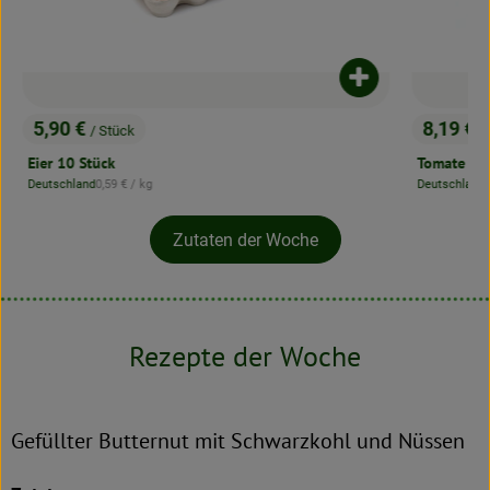
dukt zum Warenkorb hinzufügen
Produkt zum War
8,19 €
10,39 
/ kg
, Preis:
, Preis:
Tomate
Aroma-Tom
Deutschland
Deutschland
, Herkunft:
, Herkunft:
Zutaten der Woche
Rezepte der Woche
Gefüllter Butternut mit Schwarzkohl und Nüssen