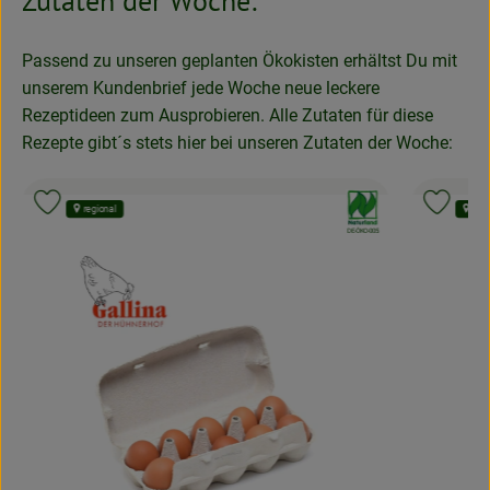
Zutaten der Woche:
Passend zu unseren geplanten Ökokisten erhältst Du mit
unserem Kundenbrief jede Woche neue leckere
Rezeptideen zum Ausprobieren. Alle Zutaten für diese
Rezepte gibt´s stets hier bei unseren Zutaten der Woche:
nd:
, Verband:
Produkt zu Favouriten hinzufügen
Produk
regional
regi
, Kontrollstelle:
APPLUS