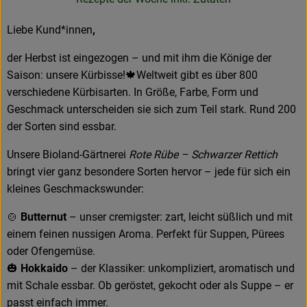
Neues & Angebote
Liebe Kund*innen
,
Obst & Gemüse
der Herbst ist eingezogen – und mit ihm die Könige der
Frisches
Saison: unsere Kürbisse!🍁Weltweit gibt es über 800
verschiedene Kürbisarten. In Größe, Farbe, Form und
Speisekammer
Geschmack unterscheiden sie sich zum Teil stark. Rund 200
der Sorten sind essbar.
Getränke
Unsere Bioland-Gärtnerei
Rote Rübe – Schwarzer Rettich
BioDrogerie
bringt vier ganz besondere Sorten hervor – jede für sich ein
kleines Geschmackswunder:
So gehts
🍲
Butternut
– unser cremigster: zart, leicht süßlich und mit
einem feinen nussigen Aroma. Perfekt für Suppen, Pürees
Über uns
oder Ofengemüse.
🎃
Hokkaido
– der Klassiker: unkompliziert, aromatisch und
Blog
mit Schale essbar. Ob geröstet, gekocht oder als Suppe – er
passt einfach immer.
Bio-Kochboxen