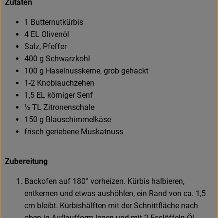
Zutaten
1 Butternutkürbis
4 EL Olivenöl
Salz, Pfeffer
400 g Schwarzkohl
100 g Haselnusskerne, grob gehackt
1-2 Knoblauchzehen
1,5 EL körniger Senf
½ TL Zitronenschale
150 g Blauschimmelkäse
frisch geriebene Muskatnuss
Zubereitung
Backofen auf 180° vorheizen. Kürbis halbieren,
entkernen und etwas aushöhlen, ein Rand von ca. 1,5
cm bleibt. Kürbishälften mit der Schnittfläche nach
oben in Auflaufform legen und mit 2 Esslöffeln Öl