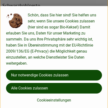
Schwarzkohlpesto
Schön, dass Sie hier sind! Sie helfen uns
Zutaten
sehr, wenn Sie unsere Cookies zulassen
(hier sind es sogar Bio-Kekse!) Damit
400 g Schwarzkohl
erlauben Sie uns, Daten für unser Marketing zu
3 Knoblauchzehen
sammeln. Da uns Ihre Privatsphäre sehr wichtig ist,
3 EL Pinienkerne
haben Sie in Übereinstimmung mit der EU-Richtlinie
Zitronenschale einer halben Zitrone
2009/136/EG (E-Privacy) die Möglichkeit genau
65 g würziger Hartkäse
einzustellen, an welche Dienstleister Sie Daten
etwa 5 EL Olivenöl
weitergeben.
Salz & Pfeffer
optional Chili-Flocken
Nur notwendige Cookies zulassen
Zubereitung
Alle Cookies zulassen
Die Schwarzkohlblätter von den dicken Rippen lösen
und in einem Topf mit kochendem Wasser 2 Minuten
Cookieeinstellungen
blanchieren. Das Wasser abgießen und den Kohl in