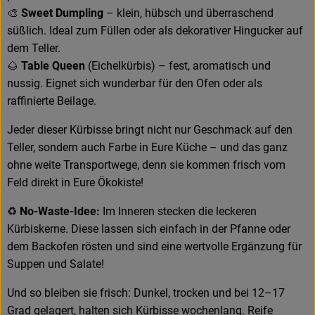
🎨
Sweet Dumpling
– klein, hübsch und überraschend
Rezeptarchiv
süßlich. Ideal zum Füllen oder als dekorativer Hingucker auf
dem Teller.
🌰
Table Queen
(Eichelkürbis) – fest, aromatisch und
nussig. Eignet sich wunderbar für den Ofen oder als
raffinierte Beilage.
Jeder dieser Kürbisse bringt nicht nur Geschmack auf den
Teller, sondern auch Farbe in Eure Küche – und das ganz
ohne weite Transportwege, denn sie kommen frisch vom
Feld direkt in Eure Ökokiste!
♻️
No-Waste-Idee:
Im Inneren stecken die leckeren
Kürbiskerne. Diese lassen sich einfach in der Pfanne oder
dem Backofen rösten und sind eine wertvolle Ergänzung für
Suppen und Salate!
Und so bleiben sie frisch: Dunkel, trocken und bei 12–17
Grad gelagert, halten sich Kürbisse wochenlang. Reife