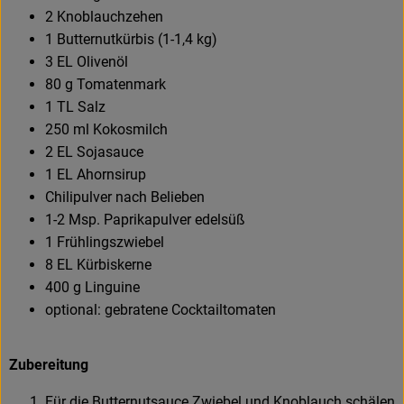
2 Knoblauchzehen
1 Butternutkürbis (1-1,4 kg)
3 EL Olivenöl
80 g Tomatenmark
1 TL Salz
250 ml Kokosmilch
2 EL Sojasauce
1 EL Ahornsirup
Chilipulver nach Belieben
1-2 Msp. Paprikapulver edelsüß
1 Frühlingszwiebel
8 EL Kürbiskerne
400 g Linguine
optional: gebratene Cocktailtomaten
Zubereitung
Für die Butternutsauce Zwiebel und Knoblauch schälen