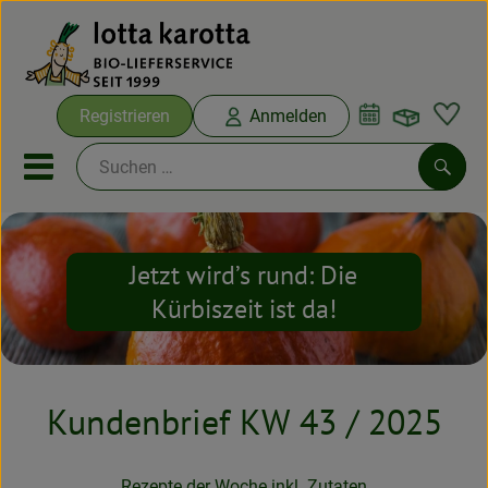
Warenko
Registrieren
Anmelden
Link
Mobiles Menu öffnen oder sc
Such
Ökokisten
Jetzt wird’s rund: Die
Kürbiszeit ist da!
Bio-Kochboxen
Aus der Region
Kundenbrief KW 43 / 2025
Ökokisten
Saisonthemen
Rezepte der Woche inkl. Zutaten