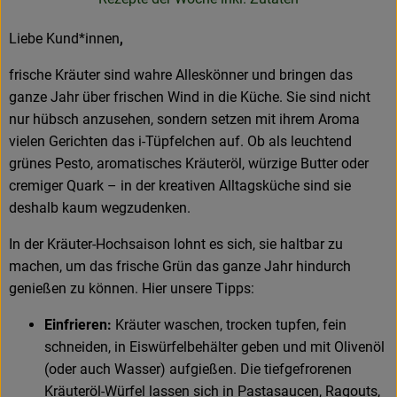
Neues & Angebote
Liebe Kund*innen
,
Obst & Gemüse
frische Kräuter sind wahre Alleskönner und bringen das
Frisches
ganze Jahr über frischen Wind in die Küche. Sie sind nicht
nur hübsch anzusehen, sondern setzen mit ihrem Aroma
Speisekammer
vielen Gerichten das i-Tüpfelchen auf. Ob als leuchtend
grünes Pesto, aromatisches Kräuteröl, würzige Butter oder
Getränke
cremiger Quark – in der kreativen Alltagsküche sind sie
deshalb kaum wegzudenken.
BioDrogerie
In der Kräuter-Hochsaison lohnt es sich, sie haltbar zu
machen, um das frische Grün das ganze Jahr hindurch
So gehts
genießen zu können. Hier unsere Tipps:
Über uns
Einfrieren:
Kräuter waschen, trocken tupfen, fein
schneiden, in Eiswürfelbehälter geben und mit Olivenöl
Blog
(oder auch Wasser) aufgießen. Die tiefgefrorenen
Kräuteröl-Würfel lassen sich in Pastasaucen, Ragouts,
Bio-Kochboxen