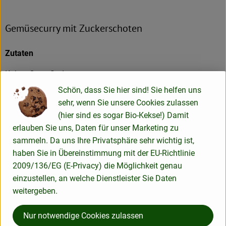
Gemüsecurry mit Zuckerschoten
Zutaten
Kokos-Curry-Sud
Schön, dass Sie hier sind! Sie helfen uns
2-3 EL Currypaste von Sanchon
sehr, wenn Sie unsere Cookies zulassen
800 ml Kokosmilch
(hier sind es sogar Bio-Kekse!) Damit
1 Stück Ingwer (ca. 3 cm)
erlauben Sie uns, Daten für unser Marketing zu
1 Limette
sammeln. Da uns Ihre Privatsphäre sehr wichtig ist,
1 Stängel Zitronengras (optinal)
haben Sie in Übereinstimmung mit der EU-Richtlinie
1 TL Salz
2009/136/EG (E-Privacy) die Möglichkeit genau
1 EL Ahornsirup
einzustellen, an welche Dienstleister Sie Daten
weitergeben.
Gemüse
1 mittelgroßer Brokkoli
Nur notwendige Cookies zulassen
2 rote Paprika