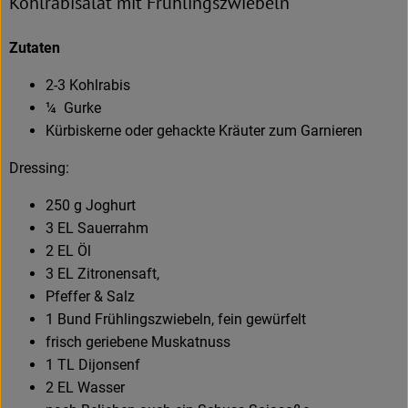
Kohlrabisalat mit Frühlingszwiebeln
Zutaten
2-3 Kohlrabis
¼ Gurke
Kürbiskerne oder gehackte Kräuter zum Garnieren
Dressing:
250 g Joghurt
3 EL Sauerrahm
2 EL Öl
3 EL Zitronensaft,
Pfeffer & Salz
1 Bund Frühlingszwiebeln, fein gewürfelt
frisch geriebene Muskatnuss
1 TL Dijonsenf
2 EL Wasser