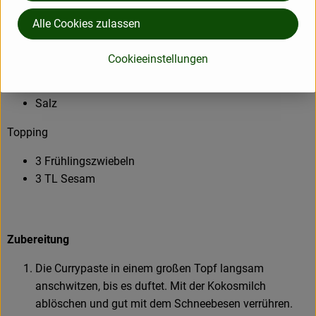
1 Aubergine
Alle Cookies zulassen
2 kleine Zucchini
200g Zuckerschoten
Cookieeinstellungen
3 EL Sonnenblumen- oder Sesamöl
150 ml Gemüsebrühe
Salz
Topping
3 Frühlingszwiebeln
3 TL Sesam
Zubereitung
Die Currypaste in einem großen Topf langsam
anschwitzen, bis es duftet. Mit der Kokosmilch
ablöschen und gut mit dem Schneebesen verrühren.