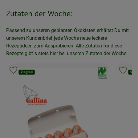
Zutaten der Woche:
Passend zu unseren geplanten Ökokisten erhältst Du mit
unserem Kundenbrief jede Woche neue leckere
Rezeptideen zum Ausprobieren. Alle Zutaten für diese
Rezepte gibt´s stets hier bei unseren Zutaten der Woche:
nd:
, Verband:
Produkt zu Favouriten hinzufügen
Produk
regional
regi
, Kontrollstelle:
APPLUS