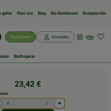
o gehts
Über uns
Blog
Bio-Kochboxen
Rezeptarchiv
Warenk
L
Registrieren
Anmelden
chen
ränke
BioDrogerie
23,42 €
ionen
rtionen verringern (aktuell 4 Portionen ausgewählt)
Portionen erhöhen (aktuell 4