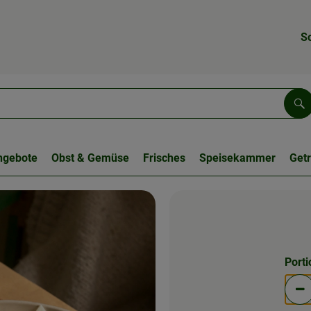
S
Su
ngebote
Obst & Gemüse
Frisches
Speisekammer
Get
Port
Po