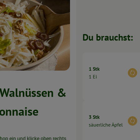
Du brauchst:
1 Stk
Aus
1 Ei
, Walnüssen &
onnaise
3 Stk
Aus
säuerliche Äpfel
hop ein und klicke oben rechts