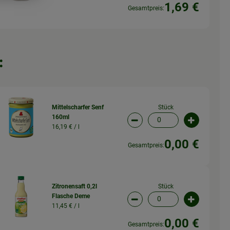
1,69 €
Gesamtpreis:
:
Stück
Mittelscharfer Senf
160ml
wahl ändern
Artikelanzahl verringern (
Artikelanz
16,19 € /
l
0,00 €
Gesamtpreis:
Stück
Zitronensaft 0,2l
Flasche Deme
wahl ändern
Artikelanzahl verringern (
Artikelanz
11,45 € /
l
0,00 €
Gesamtpreis: