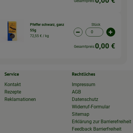
0,00 €
Gesamtpreis:
Stück
Pfeffer schwarz, ganz
55g
wahl ändern
Artikelanzahl verringern (
Artikelanz
72,55 € /
kg
0,00 €
Gesamtpreis:
Service
Rechtliches
Kontakt
Impressum
Rezepte
AGB
Reklamationen
Datenschutz
Widerruf-Formular
Sitemap
Erklärung zur Barrierefreiheit
Feedback Barrierfreiheit