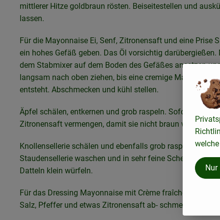
mittlerer Hitze goldbraun rösten. Beiseitestellen und ausk
lassen.
Für die Mayonnaise Ei, Senf, Zitronensaft und eine Prise S
ein hohes Gefäß geben. Das Öl vorsichtig darübergießen. 
dem Stabmixer auf dem Boden des Gefäßes ansetzen un
langsam nach oben ziehen, bis eine cremige Mayonnaise
entsteht. Abschmecken und kühl stellen.
Äpfel schälen, entkernen und grob raspeln. Sofort mit etw
Privats
Zitronensaft vermengen, damit sie nicht braun werden.
Richtli
welche 
Knollensellerie schälen und ebenfalls grob raspeln.
Staudensellerie waschen und in sehr feine Scheiben schn
Nur
Datteln klein würfeln.
Für das Dressing Mayonnaise mit Crème fraîche verrühren
Salz, Pfeffer und etwas Zitronensaft ab- schmecken.