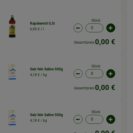
Stück
Rapskernöl 0,5l
6,98 € /
l
wahl ändern
Artikelanzahl verringern (
Artikelanz
0,00 €
Gesamtpreis:
Stück
Salz fein Saline 500g
4,18 € /
kg
wahl ändern
Artikelanzahl verringern (
Artikelanz
0,00 €
Gesamtpreis:
Stück
Salz fein Saline 500g
4,18 € /
kg
wahl ändern
Artikelanzahl verringern (
Artikelanz