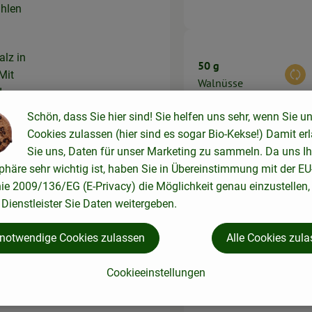
ühlen
alz in
50 g
Mit
Aus
Walnüsse
d
Schön, dass Sie hier sind! Sie helfen uns sehr, wenn Sie u
Cookies zulassen (hier sind es sogar Bio-Kekse!) Damit er
Sie uns, Daten für unser Marketing zu sammeln. Da uns Ih
as
phäre sehr wichtig ist, haben Sie in Übereinstimmung mit der EU
1 Stk
nie 2009/136/EG (E-Privacy) die Möglichkeit genau einzustellen,
Aus
Zitrone
Dienstleister Sie Daten weitergeben.
eiden.
 notwendige Cookies zulassen
Alle Cookies zul
Cookieeinstellungen
, mit
2 EL
Aus
Crème fraîche