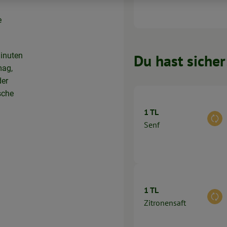
e
Minuten
Du hast sicher
mag,
der
sche
1 TL
Aus
Senf
1 TL
Aus
Zitronensaft