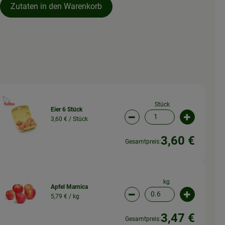
Zutaten in den Warenkorb
Stück
Eier 6 Stück
3,60 € /
Stück
wahl ändern
Artikelanzahl verringern (
Artikelanz
3,60 €
Gesamtpreis:
kg
Apfel Marnica
5,79 € /
kg
wahl ändern
Artikelanzahl verringern (
Artikelanz
3,47 €
Gesamtpreis: