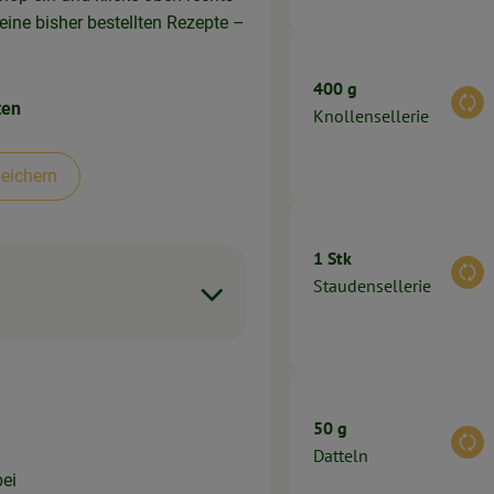
eine bisher bestellten Rezepte –
400 g
ten
Aus
Knollensellerie
eichern
1 Stk
Aus
Staudensellerie
50 g
Aus
Datteln
bei