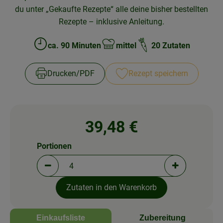
du unter „Gekaufte Rezepte“ alle deine bisher bestellten
Rezeptarchiv
Rezepte – inklusive Anleitung.
ca. 90 Minuten
mittel
20 Zutaten
Zubreitungszeit:
Schwierigkeit:
Drucken​/​PDF
Rezept speichern
39,48 €
Portionen
Portionen verringern (aktuell 4 Portionen ausgewä
Portionen erh
Zutaten in den Warenkorb
Einkaufsliste
Zubereitung