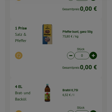
0,00 €
Gesamtpreis:
1 Prise
Pfeffer bunt, ganz 50g
Salz &
75,80 € /
kg
Pfeffer
Stück
Auswahl ändern
Artikelanzahl verringer
Artikelanz
0,00 €
Gesamtpreis:
4 EL
Bratöl 0,75l
Brat- und
6,52 € /
l
Backöl
Stück