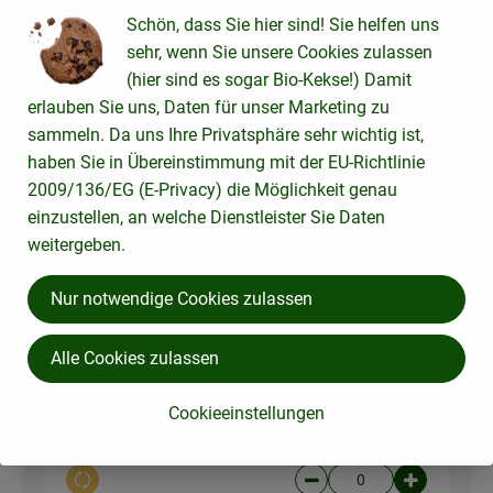
Du hast sicher:
Schön, dass Sie hier sind! Sie helfen uns
sehr, wenn Sie unsere Cookies zulassen
(hier sind es sogar Bio-Kekse!) Damit
erlauben Sie uns, Daten für unser Marketing zu
2 Zehe(n)
Knoblauch getrocknet
sammeln. Da uns Ihre Privatsphäre sehr wichtig ist,
Knoblauch
20,49 € /
kg
haben Sie in Übereinstimmung mit der EU-Richtlinie
2009/136/EG (E-Privacy) die Möglichkeit genau
Stück
einzustellen, an welche Dienstleister Sie Daten
Auswahl ändern
Artikelanzahl verringer
Artikelanz
weitergeben.
ca. 0,00 €
Gesamtpreis:
Nur notwendige Cookies zulassen
Alle Cookies zulassen
1 Prise
Salz fein Saline 500g
Salz
4,18 € /
kg
Cookieeinstellungen
Stück
Auswahl ändern
Artikelanzahl verringer
Artikelanz