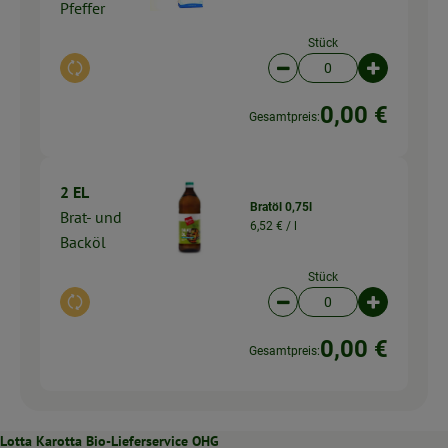
Pfeffer
Stück
Auswahl ändern
Artikelanzahl verringer
Artikelanz
0,00 €
Gesamtpreis:
2 EL
Bratöl 0,75l
Brat- und
6,52 € /
l
Backöl
Stück
Auswahl ändern
Artikelanzahl verringer
Artikelanz
0,00 €
Gesamtpreis:
Lotta Karotta Bio-Lieferservice OHG