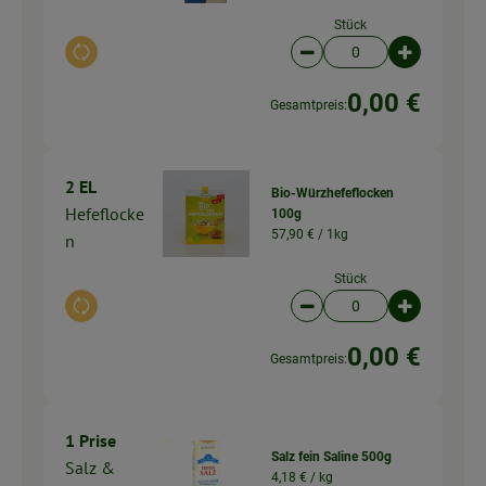
Stück
Auswahl ändern
Artikelanzahl verringer
Artikelanz
0,00 €
Gesamtpreis:
2 EL
Bio-Würzhefeflocken
Hefeflocke
100g
57,90 € /
1kg
n
Stück
Auswahl ändern
Artikelanzahl verringer
Artikelanz
0,00 €
Gesamtpreis:
1 Prise
Salz fein Saline 500g
Salz &
4,18 € /
kg