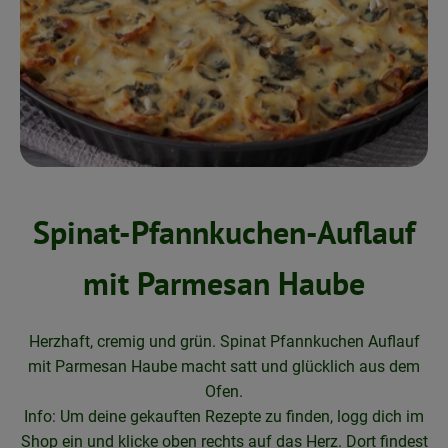
Neues & Angebote
Obst & Gemüse
Frisches
Speisekammer
Getränke
Spinat-Pfannkuchen-Auflauf
BioDrogerie
mit Parmesan Haube
So gehts
Herzhaft, cremig und grün. Spinat Pfannkuchen Auflauf
Über uns
mit Parmesan Haube macht satt und glücklich aus dem
Ofen.
Blog
Info: Um deine gekauften Rezepte zu finden, logg dich im
Shop ein und klicke oben rechts auf das Herz. Dort findest
Bio-Kochboxen