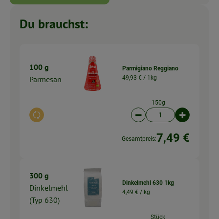
Du brauchst:
100 g
Parmigiano Reggiano
Parmesan
49,93 € /
1kg
150g
Auswahl ändern
Artikelanzahl verringer
Artikelanz
7,49 €
Gesamtpreis:
300 g
Dinkelmehl 630 1kg
Dinkelmehl
4,49 € /
kg
(Typ 630)
Stück