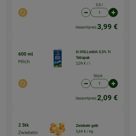
0,5 l
Auswahl ändern
Artikelanzahl verringer
Artikelanz
3,99 €
Gesamtpreis:
H-VOLLmilch 3,5% 1l
600 ml
Tetrapak
Milch
2,09 € /
l
Stück
Auswahl ändern
Artikelanzahl verringer
Artikelanz
2,09 €
Gesamtpreis:
2 Stk
Zwiebeln gelb
Zwiebeln
5,69 € /
kg