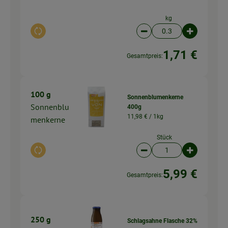
kg
Auswahl ändern
Artikelanzahl verringer
Artikelanz
1,71 €
Gesamtpreis:
100 g
Sonnenblumenkerne
Sonnenblu
400g
11,98 € /
1kg
menkerne
Stück
Auswahl ändern
Artikelanzahl verringer
Artikelanz
5,99 €
Gesamtpreis:
250 g
Schlagsahne Flasche 32%