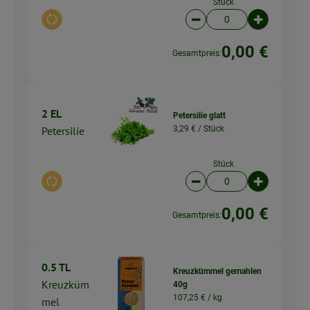
Stück
Auswahl ändern
Artikelanzahl verringer
Artikelanz
0,00 €
Gesamtpreis:
2 EL
Petersilie glatt
Petersilie
3,29 € /
Stück
Stück
Auswahl ändern
Artikelanzahl verringer
Artikelanz
0,00 €
Gesamtpreis:
0.5 TL
Kreuzkümmel gemahlen
Kreuzküm
40g
107,25 € /
kg
mel