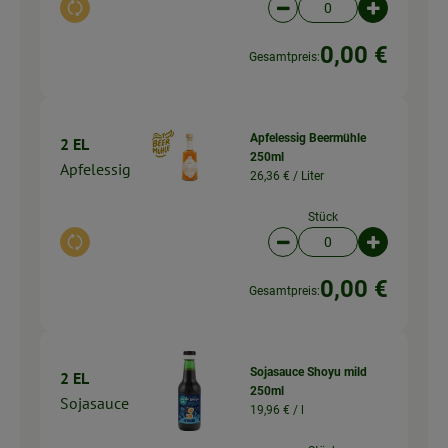
Auswahl ändern
Artikelanzahl verringer
Artikelanz
0,00 €
Gesamtpreis:
Apfelessig Beermühle
2 EL
250ml
Apfelessig
26,36 € /
Liter
Stück
Auswahl ändern
Artikelanzahl verringer
Artikelanz
0,00 €
Gesamtpreis:
Sojasauce Shoyu mild
2 EL
250ml
Sojasauce
19,96 € /
l