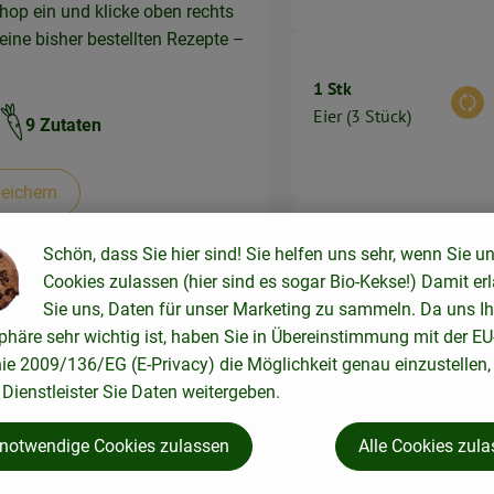
hop ein und klicke oben rechts
eine bisher bestellten Rezepte –
1 Stk
Aus
Eier (3 Stück)
9 Zutaten
:
eichern
Schön, dass Sie hier sind! Sie helfen uns sehr, wenn Sie u
20 g
Aus
Cookies zulassen (hier sind es sogar Bio-Kekse!) Damit er
Ingwer
Sie uns, Daten für unser Marketing zu sammeln. Da uns Ih
phäre sehr wichtig ist, haben Sie in Übereinstimmung mit der EU
nie 2009/136/EG (E-Privacy) die Möglichkeit genau einzustellen,
Dienstleister Sie Daten weitergeben.
200 g
 notwendige Cookies zulassen
Alle Cookies zul
Aus
Mehl