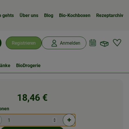
o gehts
Über uns
Blog
Bio-Kochboxen
Rezeptarchiv
Warenk
L
Registrieren
Anmelden
chen
ränke
BioDrogerie
18,46 €
ionen
rtionen verringern (aktuell 1 Portionen ausgewählt)
Portionen erhöhen (aktuell 1