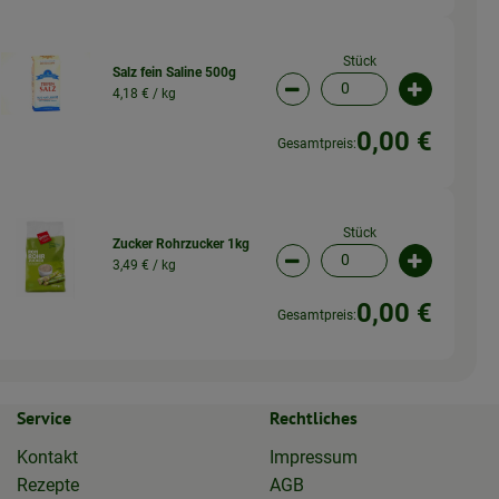
Stück
Salz fein Saline 500g
4,18 € /
kg
wahl ändern
Artikelanzahl verringern (
Artikelanz
0,00 €
Gesamtpreis:
Stück
Zucker Rohrzucker 1kg
3,49 € /
kg
wahl ändern
Artikelanzahl verringern (
Artikelanz
0,00 €
Gesamtpreis:
Service
Rechtliches
Kontakt
Impressum
Rezepte
AGB