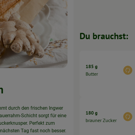
Du brauchst:
185 g
Aus
Butter
n
ommt durch den frischen Ingwer
180 g
Sauerrahm-Schicht sorgt für eine
Aus
brauner Zucker
uckerknusper. Perfekt zum
 nächsten Tag fast noch besser.