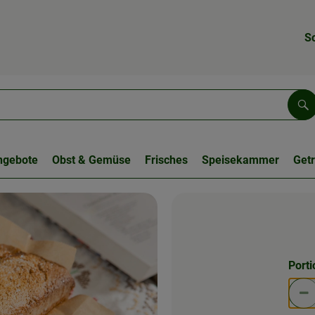
S
Su
ngebote
Obst & Gemüse
Frisches
Speisekammer
Get
Port
Po