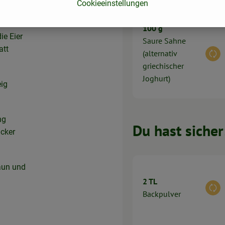
nform
Cookieeinstellungen
100 g
ie Eier
Saure Sahne
att
(alternativ
Aus
griechischer
Joghurt)
eig
ng
Du hast sicher
cker
aun und
2 TL
Aus
Backpulver