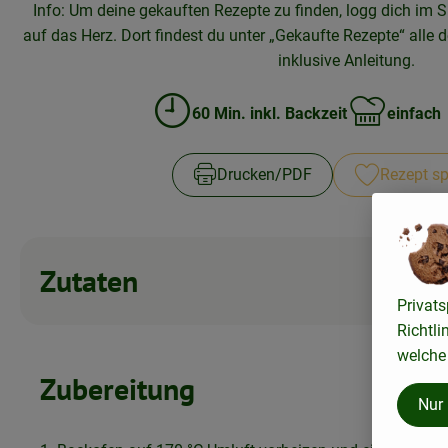
Info: Um deine gekauften Rezepte zu finden, logg dich im S
auf das Herz. Dort findest du unter „Gekaufte Rezepte“ alle d
inklusive Anleitung.
60 Min. inkl. Backzeit
einfach
Zubreitungszeit:
Schwierigkeit
Drucken​/​PDF
Rezept sp
Zutaten
Privats
Richtli
welche 
Zubereitung
Nur