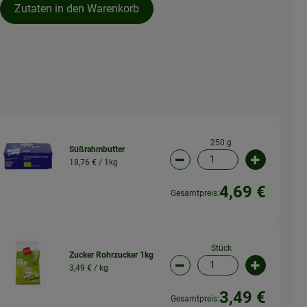
Zutaten in den Warenkorb
250 g
Süßrahmbutter
18,76 € /
1kg
wahl ändern
Artikelanzahl verringern (
Artikelanz
4,69 €
Gesamtpreis:
Stück
Zucker Rohrzucker 1kg
3,49 € /
kg
wahl ändern
Artikelanzahl verringern (
Artikelanz
3,49 €
Gesamtpreis: