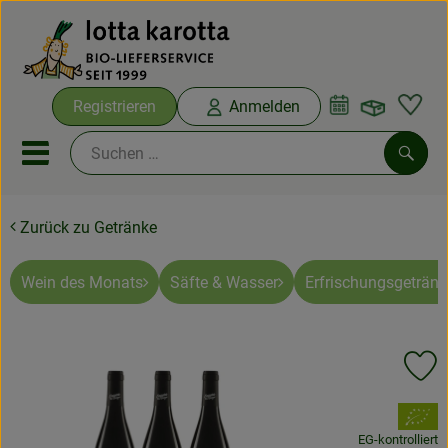
Warenko
Registrieren
Anmelden
Link
Mobiles Menu öffnen oder sc
Such
Zurück zu Getränke
Ökokisten
Bio-Kochboxen
Wein des Monats
Säfte & Wasser
Erfrischungsgetränk
Aus der Region
Pr
Ökokisten
, Verband:
Saisonthemen
EG-kontrolliert