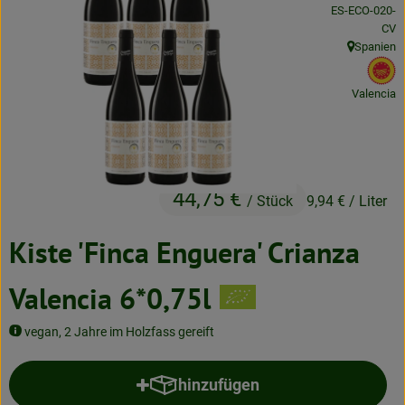
, Kontrollstelle:
ES-ECO-020-
Neues & Angebote
CV
Spanien
Obst & Gemüse
, Herkunft:
, 
Frisches
Valencia
Speisekammer
Getränke
44,75 €
/ Stück
9,94 €
/ Liter
BioDrogerie
Kiste 'Finca Enguera' Crianza
So gehts
Valencia 6*0,75l
Über uns
vegan, 2 Jahre im Holzfass gereift
Blog
hinzufügen
Produkt zum Warenkorb hinzufü
Bio-Kochboxen