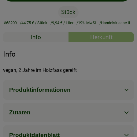
Stück
Rezeptarchiv
#68209
44,75 €
/ Stück
9,94 €
/ Liter
19% MwSt
Handelsklasse II
Rezepte
Info
Herkunft
Es wurden kein
Entdecke passende Rezepte
Info
vegan, 2 Jahre im Holzfass gereift
Produktinformationen
Zutaten
Produktdatenblatt