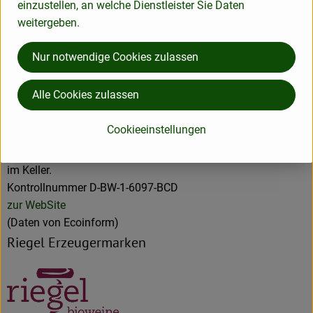
einzustellen, an welche Dienstleister Sie Daten
mit einem erhaltenswerten Kulturgut zu handeln. Wein wird
weitergeben.
für uns nie ein seelenloser Massenartikel sein. Ökologie,
Qualität und Genuss gehören für uns zusammen. Qualität
Nur notwendige Cookies zulassen
beginnt bei uns im Aufbau von vertrauensvollen
Beziehungen zu unseren Winzern. Gute Weine entstehen im
Alle Cookies zulassen
Weinberg, in einem intakten Lebensraum, durch die Hand
und die Erfahrung des Winzers. Alle Betriebe, mit denen wir
Cookieeinstellungen
zusammenarbeiten, legen offen und transparent ihre
Methoden und Techniken dar - sowohl im Weinberg als auch
im Keller.
Kontrollnummer D-BW-1-6097-BCD
zur WebSite
(Daten von Ecoinform)
Riegel Erzeugermarken