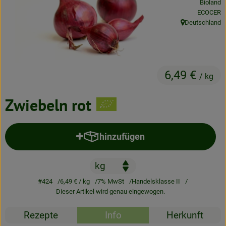
Bioland
Neues & Angebote
, Kontrolls
ECOCER
Deutschland
, Herkunft:
Obst & Gemüse
Frisches
6,49 €
Speisekammer
/ kg
Getränke
Zwiebeln rot
BioDrogerie
hinzufügen
Produkt zum Warenkorb hinzufü
So gehts
Über uns
#424
6,49 €
/ kg
7% MwSt
Handelsklasse II
Dieser Artikel wird genau eingewogen.
Blog
Rezepte
Info
Herkunft
Bio-Kochboxen