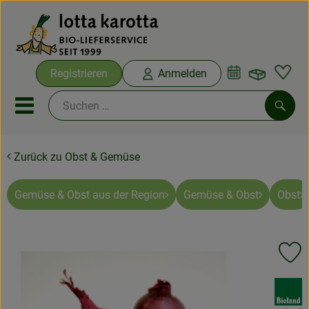
Warenko
Registrieren
Anmelden
Link
Mobiles Menu öffnen oder sc
Such
Zurück zu Obst & Gemüse
Ökokisten
Bio-Kochboxen
Gemüse & Obst aus der Region
Gemüse & Obst
Obst
Aus der Region
Pr
Ökokisten
, Verband:
Saisonthemen