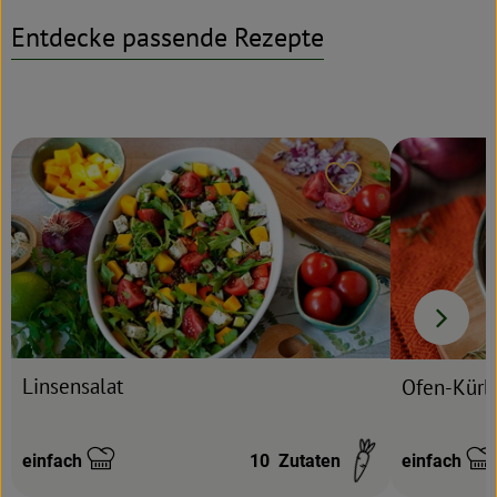
Entdecke passende Rezepte
Rezeptarchiv
Rezept zu Favour
Linsensalat
Ofen-Kürbi
einfach
10
Zutaten
einfach
Schwierigkeit:
Schwierigke