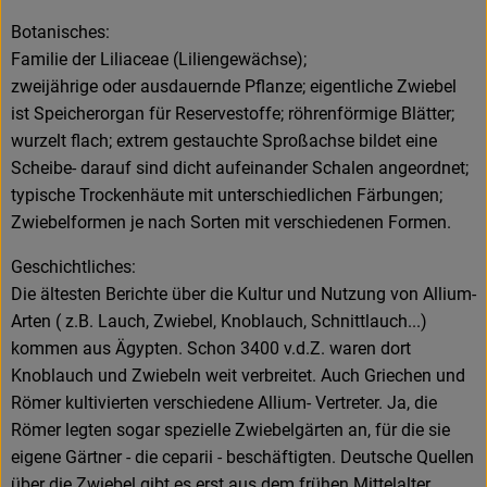
Botanisches:
Familie der Liliaceae (Liliengewächse);
zweijährige oder ausdauernde Pflanze; eigentliche Zwiebel
ist Speicherorgan für Reservestoffe; röhrenförmige Blätter;
wurzelt flach; extrem gestauchte Sproßachse bildet eine
Scheibe- darauf sind dicht aufeinander Schalen angeordnet;
typische Trockenhäute mit unterschiedlichen Färbungen;
Zwiebelformen je nach Sorten mit verschiedenen Formen.
Geschichtliches:
Die ältesten Berichte über die Kultur und Nutzung von Allium-
Arten ( z.B. Lauch, Zwiebel, Knoblauch, Schnittlauch...)
kommen aus Ägypten. Schon 3400 v.d.Z. waren dort
Knoblauch und Zwiebeln weit verbreitet. Auch Griechen und
Römer kultivierten verschiedene Allium- Vertreter. Ja, die
Römer legten sogar spezielle Zwiebelgärten an, für die sie
eigene Gärtner - die ceparii - beschäftigten. Deutsche Quellen
über die Zwiebel gibt es erst aus dem frühen Mittelalter