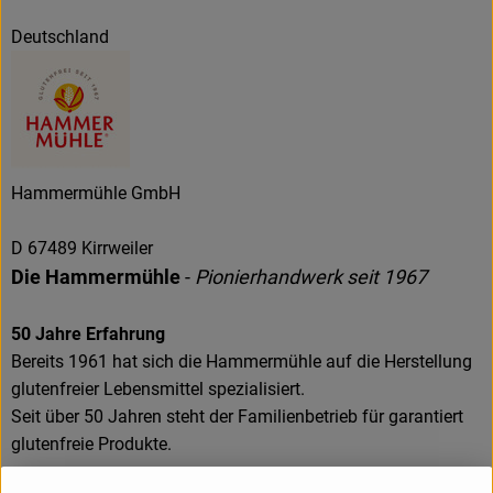
Deutschland
Hammermühle GmbH
D 67489 Kirrweiler
Die Hammermühle
-
Pionierhandwerk seit 1967
50 Jahre Erfahrung
Bereits 1961 hat sich die Hammermühle auf die Herstellung
glutenfreier Lebensmittel spezialisiert.
Seit über 50 Jahren steht der Familienbetrieb für garantiert
glutenfreie Produkte.