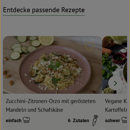
Entdecke passende Rezepte
Rezeptarchiv
Rezept zu Favour
Vegane Ko
Zucchini-Zitronen-Orzo mit gerösteten
Kartoffeln
Mandeln und Schafskäse
einfach
6
Zutaten
schwer
Schwierigkeit:
Schwierigke