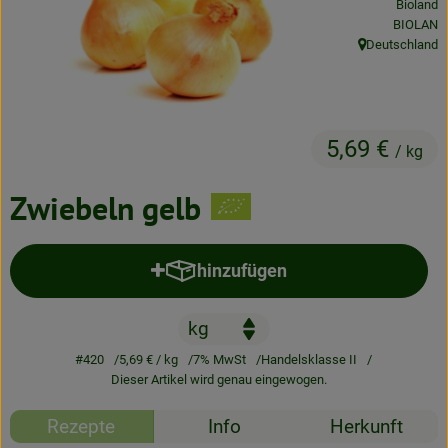
Bioland
Neues & Angebote
, Kontrolls
BIOLAN
Deutschland
, Herkunft:
Obst & Gemüse
Frisches
5,69 €
Speisekammer
/ kg
Getränke
Zwiebeln gelb
BioDrogerie
hinzufügen
Produkt zum Warenkorb hinzufü
So gehts
Über uns
#420
5,69 €
/ kg
7% MwSt
Handelsklasse II
Dieser Artikel wird genau eingewogen.
Blog
Rezepte
Info
Herkunft
Bio-Kochboxen