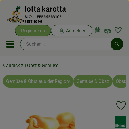
Warenko
Registrieren
Anmelden
Link
Mobiles Menu öffnen oder sc
Such
Zurück zu Obst & Gemüse
Ökokisten
Bio-Kochboxen
Gemüse & Obst aus der Region
Gemüse & Obst
Obst
Aus der Region
Pr
Ökokisten
, Verband:
Saisonthemen