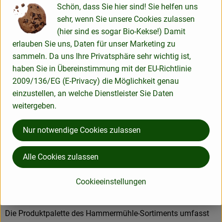
Erster glutenfreier Hersteller Deutschlands
Schön, dass Sie hier sind! Sie helfen uns
Die Hammermühle ist damit der erste Hersteller glutenfreier
sehr, wenn Sie unsere Cookies zulassen
Lebensmittel in Deutschland und
(hier sind es sogar Bio-Kekse!) Damit
weist als Pionier ein wegbereitendes Knowhow in der
erlauben Sie uns, Daten für unser Marketing zu
Entwicklung glutenfreier Produkte auf.
sammeln. Da uns Ihre Privatsphäre sehr wichtig ist,
haben Sie in Übereinstimmung mit der EU-Richtlinie
Qualitätssicherung im eigenen Labor und IFS-Zertifizierung
2009/136/EG (E-Privacy) die Möglichkeit genau
Die Hammermühle betreibt ein eigenes Labor zur
einzustellen, an welche Dienstleister Sie Daten
Qualitätssicherung und Kontrolle aller hergestellten
weitergeben.
Lebensmittel. Durch mehr als 5000 Tests pro Jahr in den
Bereichen Glutenanalytik und Sensorik können
Nur notwendige Cookies zulassen
die medizinisch und gustatorisch hohen Standards
gewährleistet werden. Die Zertifizierung durch den
Alle Cookies zulassen
IFS-Standard bestätigt die kontinuierliche
Qualitätsausrichtung.
Cookieeinstellungen
Vollsortiment aus einer Hand
Die Produktpalette des Hammermühle-Sortiments umfasst