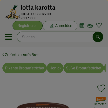
Warenko
Registrieren
Anmelden
Link
Mobiles Menu öffnen oder sc
Such
Zurück zu Aufs Brot
Ökokisten
Bio-Kochboxen
Pikante Brotaufstriche
Honig
Süße Brotaufstriche
Aus der Region
Pr
Ökokisten
, Verband:
Saisonthemen
Demeter