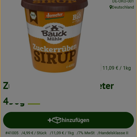
, Kontrollstelle
DE-ÖKO-001
Neues & Angebote
Deutschland
, Herkunft:
Obst & Gemüse
Frisches
Speisekammer
Getränke
4,99 €
/ Stück
11,09 €
/ 1kg
BioDrogerie
Zuckerrübensirup Demeter
So gehts
450g
Über uns
hinzufügen
Blog
Produkt zum Warenkorb hinzuf
#41005
4,99 €
/ Stück
11,09 €
/ 1kg
7% MwSt
Handelsklasse II
Bio-Kochboxen