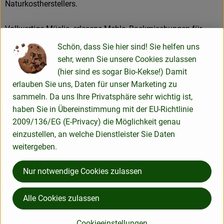
Naturkostherstellers.
Vollwertige Müslis, erlesene Mehle, Backmischungen für
saftige Torten, Kuchen und Brote, nahrhafte Porridges und
Schön, dass Sie hier sind! Sie helfen uns
herzhafte Veggie-Mischungen, alles oft glutenfrei, weizenfrei
sehr, wenn Sie unsere Cookies zulassen
und vegan – unter der Marke Bauck Mühle vertreibt die
(hier sind es sogar Bio-Kekse!) Damit
Bauck GmbH heute rund 150 Produkte. Immer unter dem
erlauben Sie uns, Daten für unser Marketing zu
Motto: „Bio. Aus Liebe zur Zukunft.“
sammeln. Da uns Ihre Privatsphäre sehr wichtig ist,
haben Sie in Übereinstimmung mit der EU-Richtlinie
Die Bauck Mühle steht für innovative Rezepturen, in denen
2009/136/EG (E-Privacy) die Möglichkeit genau
ausschließlich Bio- und Demeter-Rohstoffe verarbeitet
einzustellen, an welche Dienstleister Sie Daten
werden und die einfach zuzubereiten sind. Seit 2005 ist der
weitergeben.
Mühlenbetrieb außerdem auf glutenfreie Produkte, die der
ganzen Familie schmecken, spezialisiert. Dazu tragen eine
Nur notwendige Cookies zulassen
eigene Glutenfrei-Mühle, glutenfreie Mischanlangen sowie
ein eigenes Glutenfrei-Labor bei.
Alle Cookies zulassen
Cookieeinstellungen