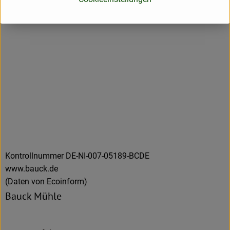
Kontrollnummer DE-NI-007-05189-BCDE
www.bauck.de
(Daten von Ecoinform)
Bauck Mühle