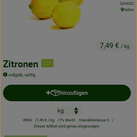
, Kontrolls
SOHISC
Neues & Angebote
Italien
, Herkunft
Obst & Gemüse
Frisches
7,49 €
Speisekammer
/ kg
Getränke
Zitronen
BioDrogerie
vollgelb, saftig
hinzufügen
Produkt zum Warenkorb hinzufü
So gehts
Über uns
#960
7,49 €
/ kg
7% MwSt
Handelsklasse II
Blog
Dieser Artikel wird genau eingewogen.
Bio-Kochboxen