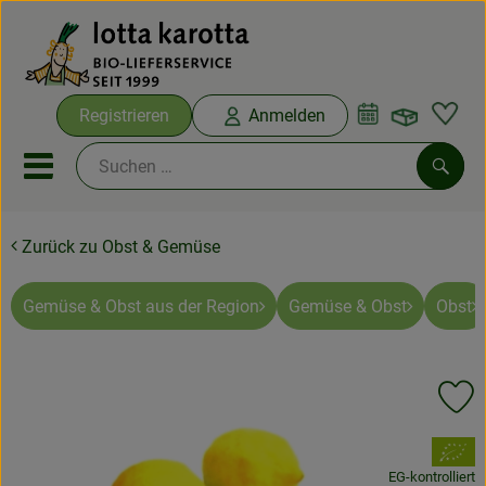
Warenko
Registrieren
Anmelden
Link
Mobiles Menu öffnen oder sc
Such
Zurück zu Obst & Gemüse
Ökokisten
Bio-Kochboxen
Gemüse & Obst aus der Region
Gemüse & Obst
Obst
Aus der Region
Pr
Ökokisten
, Verband:
Saisonthemen
EG-kontrolliert