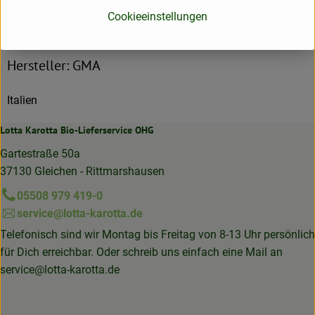
Cookieeinstellungen
Herkunft
Hersteller: GMA
Italien
Lotta Karotta Bio-Lieferservice OHG
Gartestraße 50a
37130 Gleichen - Rittmarshausen
05508 979 419-0
service@lotta-karotta.de
Telefonisch sind wir Montag bis Freitag von 8-13 Uhr persönlich
für Dich erreichbar. Oder schreib uns einfach eine Mail an
service@lotta-karotta.de