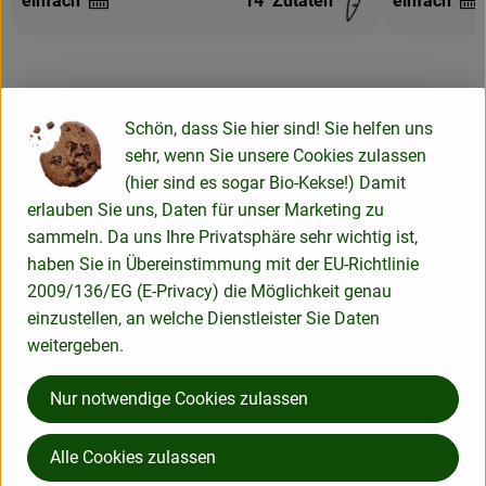
einfach
14
Zutaten
einfach
Schwierigkeit:
Schwierigke
Schön, dass Sie hier sind! Sie helfen uns
Info
sehr, wenn Sie unsere Cookies zulassen
(hier sind es sogar Bio-Kekse!) Damit
erlauben Sie uns, Daten für unser Marketing zu
Die immergrünen Bäume bringen länglich-ovale Früchte (die
sammeln. Da uns Ihre Privatsphäre sehr wichtig ist,
Zitronen) mit gelber oder grün-gelber Schale hervor. Das
haben Sie in Übereinstimmung mit der EU-Richtlinie
saftige, saure Fruchtfleisch enthält rund 3,5-8 %
2009/136/EG (E-Privacy) die Möglichkeit genau
Zitronensäure und viel Vitamin C. Aus Zitronen werden Saft,
einzustellen, an welche Dienstleister Sie Daten
Zitronensäure, ätherisches Öl und Pektin gewonnen.
weitergeben.
Nur notwendige Cookies zulassen
Produktinformationen
Alle Cookies zulassen