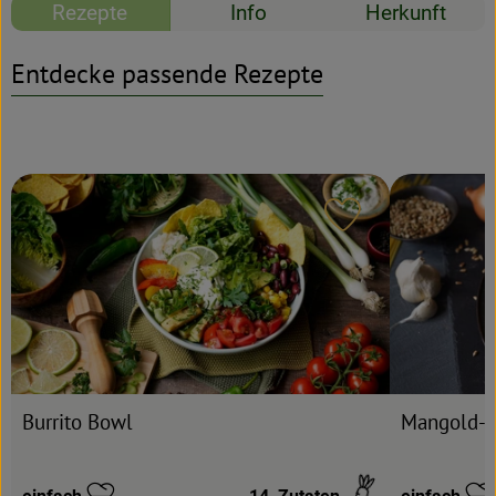
Rezepte
Info
Herkunft
Rezeptarchiv
Entdecke passende Rezepte
Rezept zu Favour
Burrito Bowl
Mangold-Pa