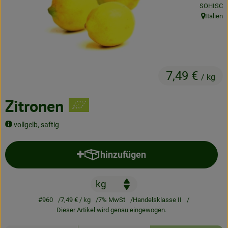
, Kontrolls
SOHISC
Neues & Angebote
Italien
, Herkunft
Obst & Gemüse
Frisches
7,49 €
Speisekammer
/ kg
Getränke
Zitronen
BioDrogerie
vollgelb, saftig
hinzufügen
Produkt zum Warenkorb hinzufü
So gehts
Über uns
#960
7,49 €
/ kg
7% MwSt
Handelsklasse II
Blog
Dieser Artikel wird genau eingewogen.
Bio-Kochboxen