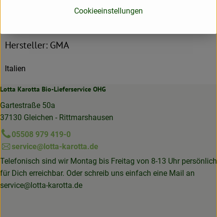
Cookieeinstellungen
Herkunft
Hersteller: GMA
Italien
Lotta Karotta Bio-Lieferservice OHG
Gartestraße 50a
37130 Gleichen - Rittmarshausen
05508 979 419-0
service@lotta-karotta.de
Telefonisch sind wir Montag bis Freitag von 8-13 Uhr persönlich
für Dich erreichbar. Oder schreib uns einfach eine Mail an
service@lotta-karotta.de