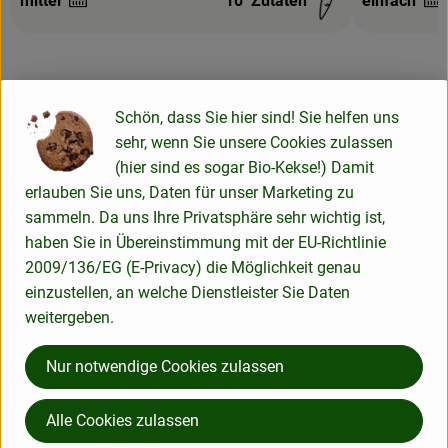
mittel
10
Zutaten
einfach
Schwierigkeit:
Schwierigke
Schön, dass Sie hier sind! Sie helfen uns
Info
sehr, wenn Sie unsere Cookies zulassen
(hier sind es sogar Bio-Kekse!) Damit
erlauben Sie uns, Daten für unser Marketing zu
Die immergrünen Bäume bringen länglich-ovale Früchte (die
sammeln. Da uns Ihre Privatsphäre sehr wichtig ist,
Zitronen) mit gelber oder grün-gelber Schale hervor. Das
haben Sie in Übereinstimmung mit der EU-Richtlinie
saftige, saure Fruchtfleisch enthält rund 3,5-8 %
2009/136/EG (E-Privacy) die Möglichkeit genau
Zitronensäure und viel Vitamin C. Aus Zitronen werden Saft,
einzustellen, an welche Dienstleister Sie Daten
Zitronensäure, ätherisches Öl und Pektin gewonnen.
weitergeben.
Nur notwendige Cookies zulassen
Produktinformationen
Alle Cookies zulassen