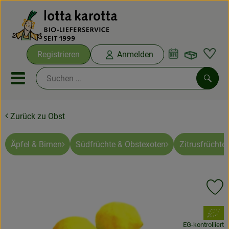
Warenko
Registrieren
Anmelden
Link
Mobiles Menu öffnen oder sc
Such
Zurück zu Obst
Ökokisten
Bio-Kochboxen
Äpfel & Birnen
Südfrüchte & Obstexoten
Zitrusfrüchte
Aus der Region
Pr
Ökokisten
, Verband:
Saisonthemen
EG-kontrolliert