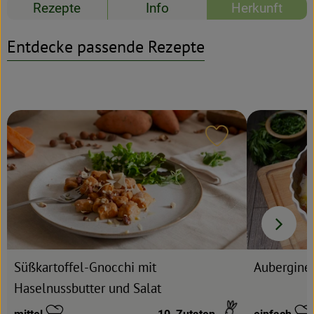
Rezepte
Info
Herkunft
Rezeptarchiv
Entdecke passende Rezepte
Rezept zu Favour
Süßkartoffel-Gnocchi mit
Aubergine
Haselnussbutter und Salat