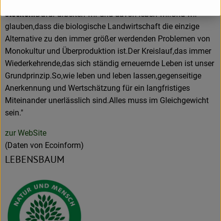
die besten Rezepte für ein schönes und langes Leben
stecken.
Dafür arbeiten wir und davon leben wir.Und wir
glauben,dass die biologische Landwirtschaft die einzige
Alternative zu den immer größer werdenden Problemen von
Monokultur und Überproduktion ist.Der Kreislauf,das immer
Wiederkehrende,das sich ständig erneuernde Leben ist unser
Grundprinzip.So,wie leben und leben lassen,gegenseitige
Anerkennung und Wertschätzung für ein langfristiges
Miteinander unerlässlich sind.Alles muss im Gleichgewicht
sein."
zur WebSite
(Daten von Ecoinform)
LEBENSBAUM