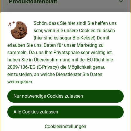
Produktdatenblatt
Schön, dass Sie hier sind! Sie helfen uns
Herkunft
sehr, wenn Sie unsere Cookies zulassen
(hier sind es sogar Bio-Kekse!) Damit
erlauben Sie uns, Daten für unser Marketing zu
Hersteller: Sonnentor
sammeln. Da uns Ihre Privatsphäre sehr wichtig ist,
haben Sie in Übereinstimmung mit der EU-Richtlinie
RM
2009/136/EG (E-Privacy) die Möglichkeit genau
einzustellen, an welche Dienstleister Sie Daten
weitergeben.
Nur notwendige Cookies zulassen
Sonnentor Kräuterhandelsges. mbH
Alle Cookies zulassen
A 3913 Sprögnitz
"Wir von Sonnentor glauben fest daran,dass in der Natur
Cookieeinstellungen