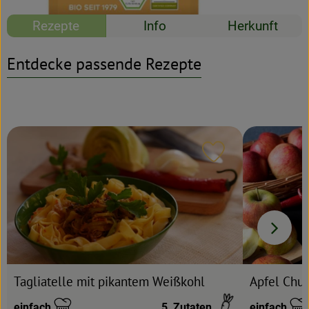
Rezepte
Info
Herkunft
Rezeptarchiv
Entdecke passende Rezepte
Rezept zu Favour
Apfel Chut
Tagliatelle mit pikantem Weißkohl
einfach
5
Zutaten
einfach