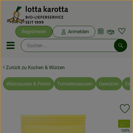
Warenko
Registrieren
Anmelden
Link
Mobiles Menu öffnen oder sc
Such
Zurück zu Kochen & Würzen
Ökokisten
Bio-Kochboxen
Würzsaucen & Pesto
Tomatensaucen
Gewürze
Ess
Aus der Region
Pr
Ökokisten
, Verband:
Saisonthemen
100%