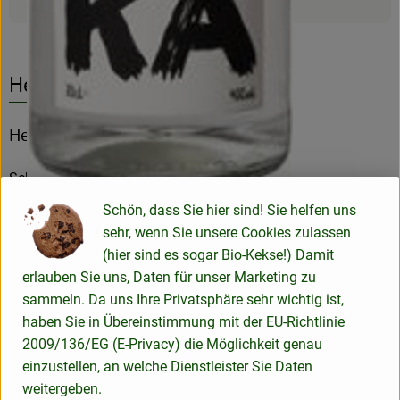
Herkunft
Hersteller: Dschinn
Schweiz
Schön, dass Sie hier sind! Sie helfen uns
sehr, wenn Sie unsere Cookies zulassen
(hier sind es sogar Bio-Kekse!) Damit
erlauben Sie uns, Daten für unser Marketing zu
sammeln. Da uns Ihre Privatsphäre sehr wichtig ist,
Dschinn GmbH & Co. KG
haben Sie in Übereinstimmung mit der EU-Richtlinie
2009/136/EG (E-Privacy) die Möglichkeit genau
D 78359 Orsingen
einzustellen, an welche Dienstleister Sie Daten
Der Claim Bio|Schnaps|Kultur ist dabei Anspruch und
weitergeben.
Bekenntnis zugleich. Seit 2004 ist „Dschinn“ der lange Arm