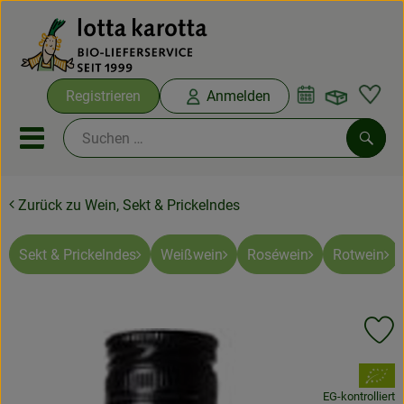
Warenko
Registrieren
Anmelden
Link
Mobiles Menu öffnen oder sc
Such
Zurück zu Wein, Sekt & Prickelndes
Ökokisten
Bio-Kochboxen
Sekt & Prickelndes
Weißwein
Roséwein
Rotwein
Aus der Region
Pr
Ökokisten
, Verband:
Saisonthemen
EG-kontrolliert