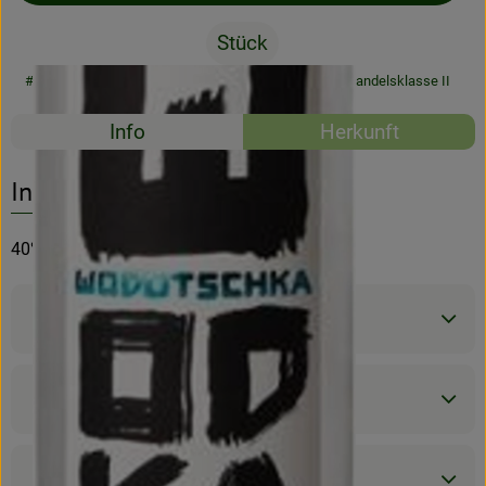
Stück
Rezeptarchiv
#69907
22,95 €
/ Stück
0,33 €
/ l
19% MwSt
Handelsklasse II
Rezepte
Info
Herkunft
Es wurden kein
Entdecke passende Rezepte
Info
40% Vol
Produktinformationen
Zutaten
Produktdatenblatt