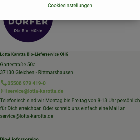
Cookieeinstellungen
Lotta Karotta Bio-Lieferservice OHG
Gartestraße 50a
37130 Gleichen - Rittmarshausen
05508 979 419-0
service@lotta-karotta.de
Telefonisch sind wir Montag bis Freitag von 8-13 Uhr persönlich
für Dich erreichbar. Oder schreib uns einfach eine Mail an
service@lotta-karotta.de
Bio-Lieferservice