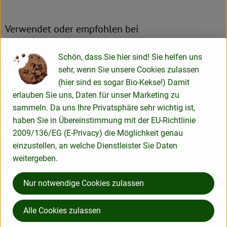
Verwendet oder empfohlen bei
Schön, dass Sie hier sind! Sie helfen uns
sehr, wenn Sie unsere Cookies zulassen
Weizenvollgrieß Demeter 500g
(hier sind es sogar Bio-Kekse!) Damit
erlauben Sie uns, Daten für unser Marketing zu
sammeln. Da uns Ihre Privatsphäre sehr wichtig ist,
haben Sie in Übereinstimmung mit der EU-Richtlinie
Herkunft
2009/136/EG (E-Privacy) die Möglichkeit genau
einzustellen, an welche Dienstleister Sie Daten
Hersteller: ADM
weitergeben.
Deutschland
Nur notwendige Cookies zulassen
Antersdorfer - Die Bio-Mühle
Alle Cookies zulassen