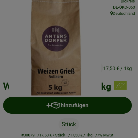
Biokreis
Neues & Angebote
, Kontrollstelle
DE-ÖKO-060
Deutschland
, Herkunft:
Obst & Gemüse
Frisches
Speisekammer
Getränke
17,50 €
/ Stück
17,50 €
/ 1kg
BioDrogerie
Weizengrieß Vollkorn 5kg
So gehts
hinzufügen
Produkt zum Warenkorb hinzufü
Über uns
Blog
Stück
#30079
17,50 €
/ Stück
17,50 €
/ 1kg
7% MwSt
Bio-Kochboxen