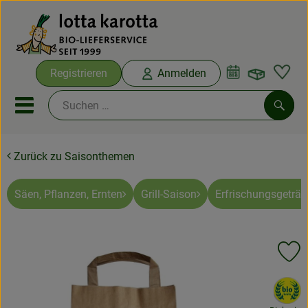
Warenko
Registrieren
Anmelden
Link
Mobiles Menu öffnen oder sc
Such
Zurück zu Saisonthemen
Ökokisten
Bio-Kochboxen
Säen, Pflanzen, Ernten
Grill-Saison
Erfrischungsgeträn
Aus der Region
Pr
Ökokisten
, Verband:
Saisonthemen