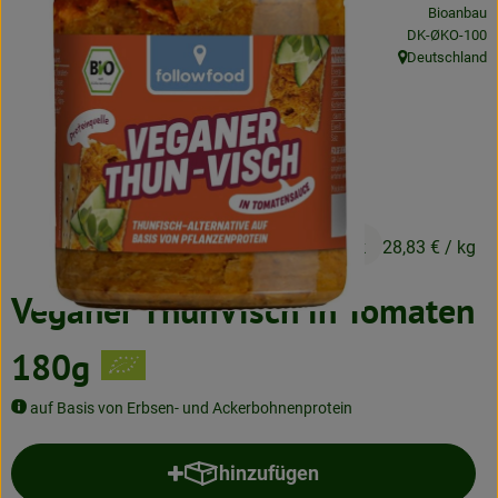
Bioanbau
Neues & Angebote
, Kontrollstelle:
DK-ØKO-100
Deutschland
Obst & Gemüse
, Herkunft:
Frisches
Speisekammer
Getränke
5,19 €
/ Stück
28,83 €
/ kg
BioDrogerie
Veganer ThunVisch in Tomaten
So gehts
180g
Über uns
auf Basis von Erbsen- und Ackerbohnenprotein
Blog
hinzufügen
Produkt zum Warenkorb hinzufü
Bio-Kochboxen