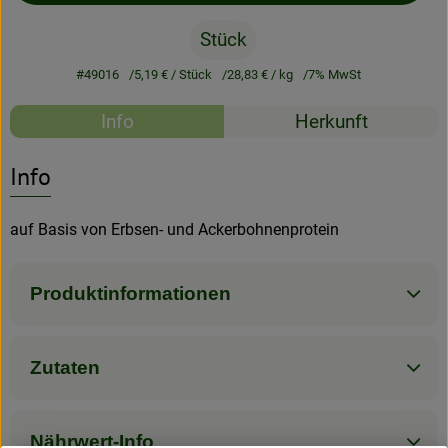
Stück
Rezeptarchiv
#49016
5,19 €
/ Stück
28,83 €
/ kg
7% MwSt
Rezepte
Info
Herkunft
Es wurden kein
Entdecke passende Rezepte
Info
auf Basis von Erbsen- und Ackerbohnenprotein
Produktinformationen
Zutaten
Nährwert-Info