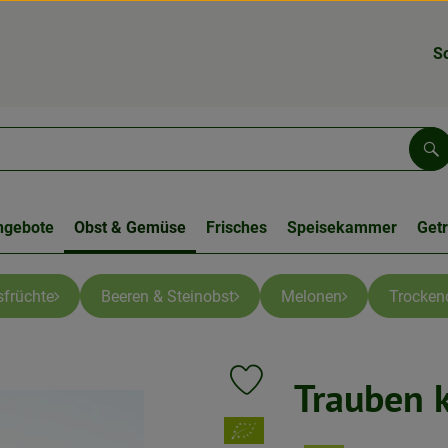
S
Su
ngebote
Obst & Gemüse
Frisches
Speisekammer
Get
sfrüchte
Beeren & Steinobst
Melonen
Trocken
Trauben 
Produkt zu Favouriten hinzufüge
, Verband: