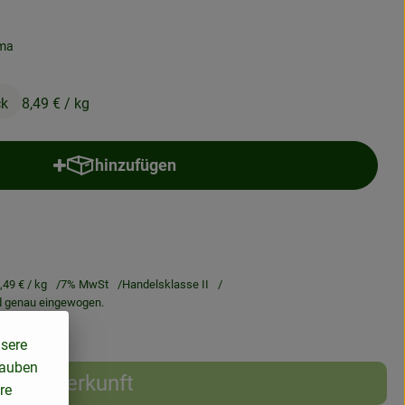
ima
ck
8,49 €
/ kg
hinzufügen
Produkt zum Warenkorb hinzufügen
,49 €
/ kg
7% MwSt
Handelsklasse II
rd genau eingewogen.
nsere
lauben
Herkunft
re