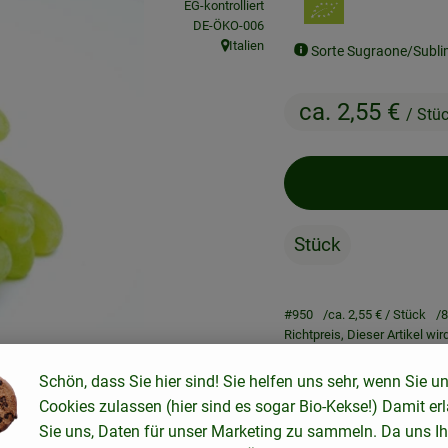
EG-kontrolliert
, Kontrollstelle:
DE-ÖKO-006
Italien
Sorte Sugraone/Subl
, Herkunft:
ca. 2,55 €
/ Stü
Stück
#950
ca. 2,55 €
/ Stück
8
Richtpreis,
Dieser Artikel wi
Schön, dass Sie hier sind! Sie helfen uns sehr, wenn Sie u
Rezepte
Cookies zulassen (hier sind es sogar Bio-Kekse!) Damit er
Sie uns, Daten für unser Marketing zu sammeln. Da uns Ih