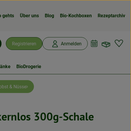
o gehts
Über uns
Blog
Bio-Kochboxen
Rezeptarchiv
Warenk
L
Registrieren
Anmelden
chen
ränke
BioDrogerie
obst & Nüsse
kernlos 300g-Schale
n