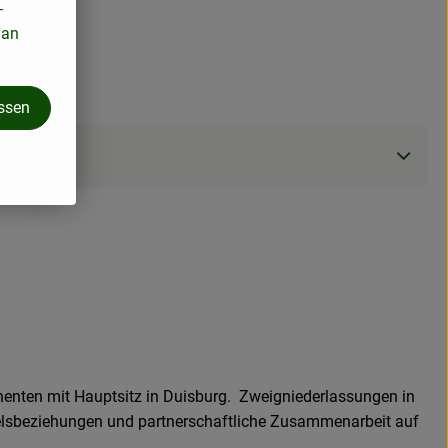
-
 an
assen
nenten mit Hauptsitz in Duisburg. Zweigniederlassungen in
delsbeziehungen und partnerschaftliche Zusammenarbeit auf