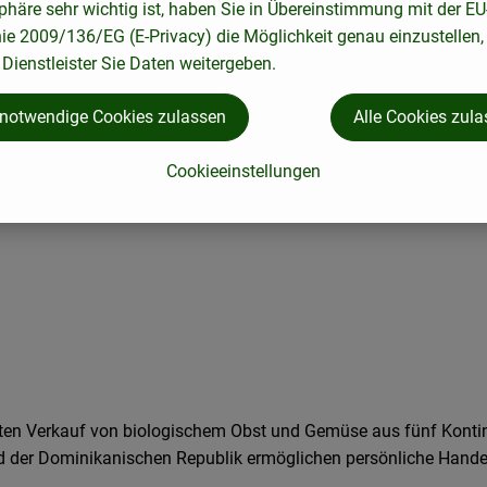
phäre sehr wichtig ist, haben Sie in Übereinstimmung mit der EU
ne passenden Rezepte gefunden.
nie 2009/136/EG (E-Privacy) die Möglichkeit genau einzustellen,
Dienstleister Sie Daten weitergeben.
 notwendige Cookies zulassen
Alle Cookies zul
Cookieeinstellungen
eiten Verkauf von biologischem Obst und Gemüse aus fünf Konti
 und der Dominikanischen Republik ermöglichen persönliche Han