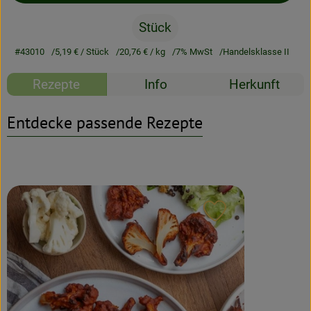
Stück
Rezeptarchiv
#43010
5,19 €
/ Stück
20,76 €
/ kg
7% MwSt
Handelsklasse II
Rezepte
Info
Herkunft
Entdecke passende Rezepte
Rezept zu Favour