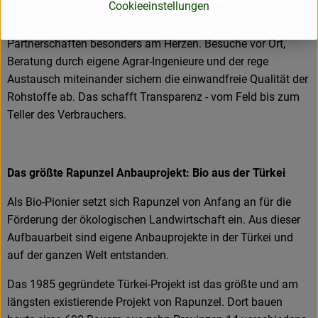
Cookieeinstellungen
Wie schon zu Beginn liegen Rapunzel auch heute die
persönlichen Kontakte zu den Lieferanten und langfristige
Partnerschaften besonders am Herzen. Besuche vor Ort,
Beratung durch eigene Agrar-Ingenieure und der rege
Austausch miteinander sichern die einwandfreie Qualität der
Rohstoffe ab. Das schafft Transparenz - vom Feld bis zum
Teller des Verbrauchers.
Das größte Rapunzel Anbauprojekt: Bio aus der Türkei
Als Bio-Pionier setzt sich Rapunzel von Anfang an für die
Förderung der ökologischen Landwirtschaft ein. Aus dieser
Aufbauarbeit sind eigene Anbauprojekte in der Türkei und
auf der ganzen Welt entstanden.
Das 1985 gegründete Türkei-Projekt ist das größte und am
längsten existierende Projekt von Rapunzel. Dort bauen