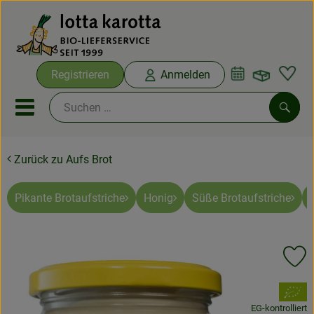
Warenko
Registrieren
Anmelden
Link
Mobiles Menu öffnen oder sc
Such
Zurück zu Aufs Brot
Ökokisten
Bio-Kochboxen
Pikante Brotaufstriche
Honig
Süße Brotaufstriche
Aus der Region
Pr
Ökokisten
, Verband:
Saisonthemen
EG-kontrolliert