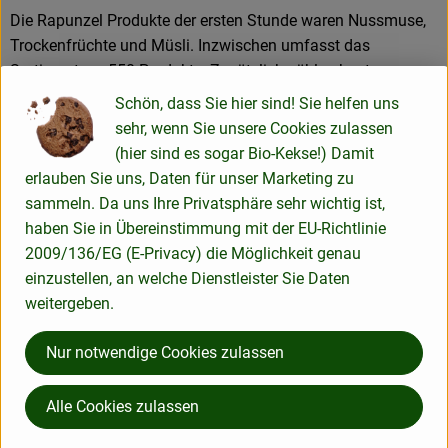
Die Rapunzel Produkte der ersten Stunde waren Nussmuse,
Trockenfrüchte und Müsli. Inzwischen umfasst das
Sortiment ca. 550 Produkte. Zusätzlich zählen heute
Erzeugnisse wie Teigwaren, Speiseöle, Schokoladen und
Schön, dass Sie hier sind! Sie helfen uns
Kaffee zum Kernsortiment. Die Hälfte dieser Produkte wird in
sehr, wenn Sie unsere Cookies zulassen
Legau im Allgäu hergestellt oder verarbeitet.
(hier sind es sogar Bio-Kekse!) Damit
erlauben Sie uns, Daten für unser Marketing zu
sammeln. Da uns Ihre Privatsphäre sehr wichtig ist,
Produkte in bester Bio-Qualität
haben Sie in Übereinstimmung mit der EU-Richtlinie
2009/136/EG (E-Privacy) die Möglichkeit genau
Produktqualität steht bei Rapunzel an erster Stelle. Das
einzustellen, an welche Dienstleister Sie Daten
Qualitätssicherungs-Team nimmt daher eine
weitergeben.
Schlüsselposition im Unternehmen ein. Die Kontrollen der
Rohstoffe beginnen bereits auf dem Feld. Bei Wareneingang
Nur notwendige Cookies zulassen
werden alle Rohstoffe und Produkte beprobt. Zusätzlich
werden sie durch anerkannte externe Labors unabhängig
Alle Cookies zulassen
analysiert.