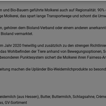
n und Bio-Bauern geführte Molkerei auch auf Regionalität. 90% 
e Molkerei, das spart lange Transportwege und schont die Umw
efern, gehören dem Bioland-Verband oder einem anderen anerkan
r Bioland vermarktet.
dem Jahr 2020 freiwillig und zusätzlich zu den strengen Richtli
 das Wohlbefinden der Tiere anhand von Bewegungsoptionen, So
besonderen Punktesystem sichert die Molkerei ihren Fairness-A
eitung machen die Upländer Bio-Weidemilchprodukte so besonde
Weidemilch (aus Hessen), Butter, Buttermilch, Schlagsahne, Cr
s, GV-Sortiment