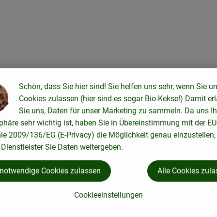
Schön, dass Sie hier sind! Sie helfen uns sehr, wenn Sie u
Cookies zulassen (hier sind es sogar Bio-Kekse!) Damit er
Sie uns, Daten für unser Marketing zu sammeln. Da uns Ih
phäre sehr wichtig ist, haben Sie in Übereinstimmung mit der EU
nie 2009/136/EG (E-Privacy) die Möglichkeit genau einzustellen,
Dienstleister Sie Daten weitergeben.
 notwendige Cookies zulassen
Alle Cookies zul
auernmolkerei an höchster Stelle. Die Kühe gehen wann immer m
Cookieeinstellungen
0m2. Weidehaltung steht nicht nur für Tierwohl, sondern trägt au
d viele weitere Tier- und Pflanzenarten.