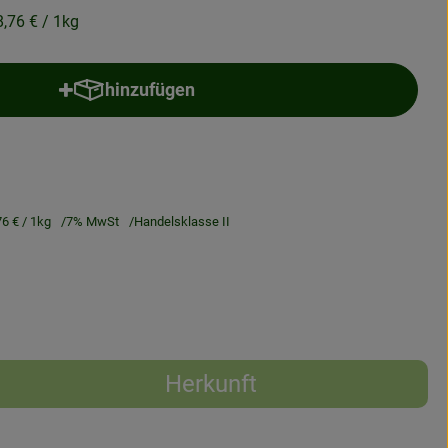
8,76 €
/ 1kg
hinzufügen
Produkt zum Warenkorb hinzufügen
76 €
/ 1kg
7% MwSt
Handelsklasse II
Herkunft