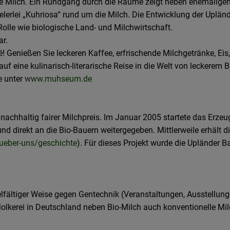
e Milch. Ein Rundgang durch die Räume zeigt neben ehemaligen 
elerlei „Kuhriosa“ rund um die Milch. Die Entwicklung der Uplä
olle wie biologische Land- und Milchwirtschaft.
ar.
é! Genießen Sie leckeren Kaffee, erfrischende Milchgetränke, 
eine kulinarisch-literarische Reise in die Welt von leckerem 
e unter
www.muhseum.de
achhaltig fairer Milchpreis. Im Januar 2005 startete das Erzeuge
nd direkt an die Bio-Bauern weitergegeben. Mittlerweile erhält 
ueber-uns/geschichte
). Für dieses Projekt wurde die Upländer 
elfältiger Weise gegen Gentechnik (Veranstaltungen, Ausstellun
Molkerei in Deutschland neben Bio-Milch auch konventionelle Mil