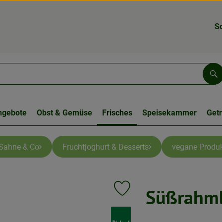
S
Su
ngebote
Obst & Gemüse
Frisches
Speisekammer
Get
 Sahne & Co
Fruchtjoghurt & Desserts
vegane Produ
Süßrahmb
Produkt zu Favouriten hinzufüge
, Verband: