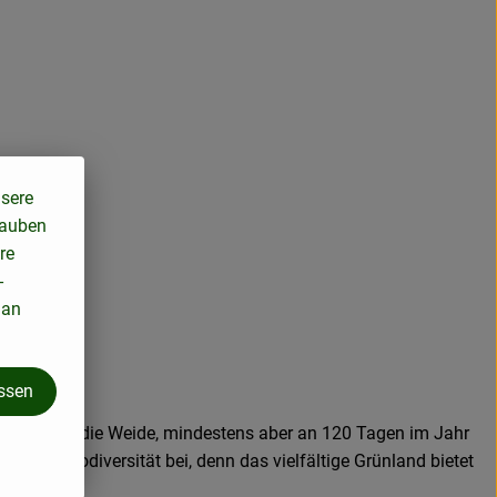
nsere
lauben
re
-
 an
assen
öglich auf die Weide, mindestens aber an 120 Tagen im Jahr
ch zur Biodiversität bei, denn das vielfältige Grünland bietet