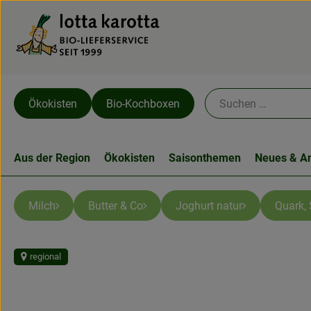
Ökokisten
Bio-Kochboxen
Aus der Region
Ökokisten
Saisonthemen
Neues & A
Milch
Butter & Co
Joghurt natur
Quark,
regional