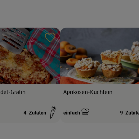
ten hinzufügen
Rezept zu Favouriten hinzufügen
del-Gratin
Aprikosen-Küchlein
4
Zutaten
einfach
9
Zutat
Schwierigkeit: