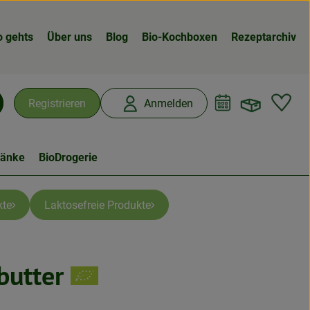
o gehts
Über uns
Blog
Bio-Kochboxen
Rezeptarchiv
Warenk
L
Registrieren
Anmelden
chen
ränke
BioDrogerie
kte
Laktosefreie Produkte
utter
n