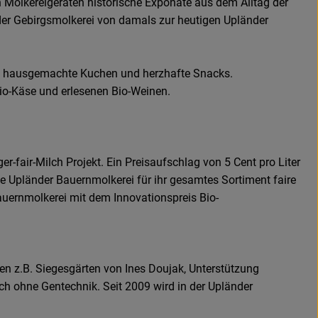
Molkereigeräten historische Exponate aus dem Alltag der
nder Gebirgsmolkerei von damals zur heutigen Upländer
Eis, hausgemachte Kuchen und herzhafte Snacks.
Bio-Käse und erlesenen Bio-Weinen.
r-fair-Milch Projekt. Ein Preisaufschlag von 5 Cent pro Liter
die Upländer Bauernmolkerei für ihr gesamtes Sortiment faire
Bauernmolkerei mit dem Innovationspreis Bio-
gen z.B. Siegesgärten von Ines Doujak, Unterstützung
ch ohne Gentechnik. Seit 2009 wird in der Upländer