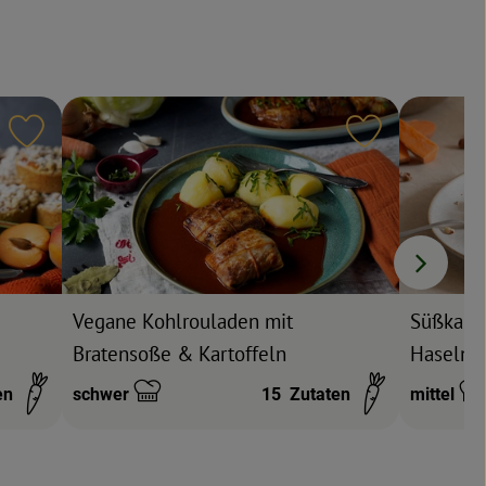
Rezept zu Favouriten hinzufügen
Rezept zu Fa
Süßkarto
Vegane Kohlrouladen mit
Haselnus
Bratensoße & Kartoffeln
en
schwer
15
Zutaten
mittel
Schwierigkeit:
Schwierig