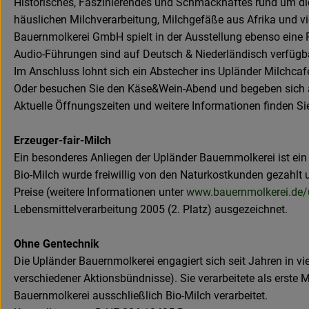
Historisches, Faszinierendes und Schmackhaftes rund um di
häuslichen Milchverarbeitung, Milchgefäße aus Afrika und vi
Bauernmolkerei GmbH spielt in der Ausstellung ebenso eine R
Audio-Führungen sind auf Deutsch & Niederländisch verfügb
Im Anschluss lohnt sich ein Abstecher ins Upländer Milchcaf
Oder besuchen Sie den Käse&Wein-Abend und begeben sich auf 
Aktuelle Öffnungszeiten und weitere Informationen finden Si
Erzeuger-fair-Milch
Ein besonderes Anliegen der Upländer Bauernmolkerei ist ein n
Bio-Milch wurde freiwillig von den Naturkostkunden gezahlt u
Preise (weitere Informationen unter
www.bauernmolkerei.de/
Lebensmittelverarbeitung 2005 (2. Platz) ausgezeichnet.
Ohne Gentechnik
Die Upländer Bauernmolkerei engagiert sich seit Jahren in vi
verschiedener Aktionsbündnisse). Sie verarbeitete als erste 
Bauernmolkerei ausschließlich Bio-Milch verarbeitet.