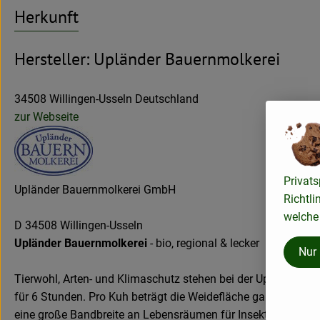
Herkunft
Hersteller: Upländer Bauernmolkerei
34508 Willingen-Usseln Deutschland
zur Webseite
Privats
Upländer Bauernmolkerei GmbH
Richtli
welche 
D 34508 Willingen-Usseln
Upländer Bauernmolkerei
- bio, regional & lecker
Nur
Tierwohl, Arten- und Klimaschutz stehen bei der Upländer B
für 6 Stunden. Pro Kuh beträgt die Weidefläche garantiert 100
eine große Bandbreite an Lebensräumen für Insekten, Vögel un