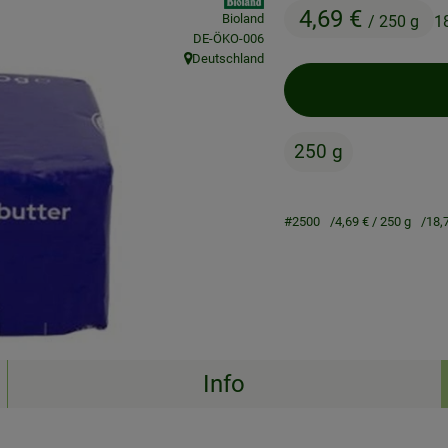
4,69 €
Bioland
/ 250 g
1
, Kontrollstelle:
DE-ÖKO-006
Deutschland
, Herkunft:
250 g
#2500
4,69 €
/ 250 g
18,
Info